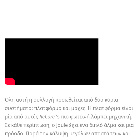
Όλη αυτή η συλλογή προωθείται από δύο κύρια
συστήματα: πλατφόρμα και μάχες. Η πλατφόρμα είναι
μία από αυτές
ReCore
's πιο φωτεινή-λάμπει μηχανική.
Σε κάθε περίπτωση, ο Joule έχει ένα διπλό άλμα και μια
πρόοδο. Παρά την κάλυψη μεγάλων αποστάσεων και