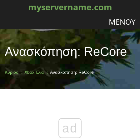
myservername.com
ΜΕΝΟΎ
Ανασκόπηση: ReCore
Κύριος
Xbox Ένα
Ανασκόπηση: ReCore
ad