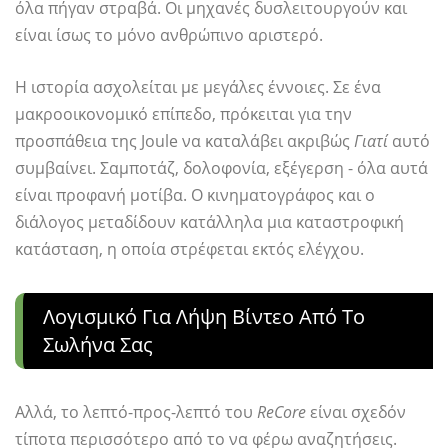
όλα πήγαν στραβά. Οι μηχανές δυσλειτουργούν και
είναι ίσως το μόνο ανθρώπινο αριστερό.
Η ιστορία ασχολείται με μεγάλες έννοιες. Σε ένα
μακροοικονομικό επίπεδο, πρόκειται για την
προσπάθεια της Joule να καταλάβει ακριβώς
Γιατί
αυτό
συμβαίνει. Σαμποτάζ, δολοφονία, εξέγερση - όλα αυτά
είναι προφανή μοτίβα. Ο κινηματογράφος και ο
διάλογος μεταδίδουν κατάλληλα μια καταστροφική
κατάσταση, η οποία στρέφεται εκτός ελέγχου.
Λογισμικό Για Λήψη Βίντεο Από Το
Σωλήνα Σας
Αλλά, το λεπτό-προς-λεπτό του
ReCore
είναι σχεδόν
τίποτα περισσότερο από το να φέρω αναζητήσεις.