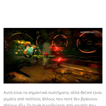
Αυτά είναι τα σημαντικά συστήματα, αλλά
ReCore
είναι
γεμάτο από πολλούς άλλους που ποτέ δεν βγαίνουν
πλήρως έξω. Το Joule συνοδεύεται από ρομπότ που