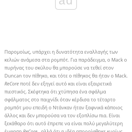
ad
Παρομοίως, υπάρχει η δυνατότητα εναλλαγής των
κελιών ανάμεσα στα ρομπότ. Για παράδειγμα, ο Mack ο
πυρήνας του σκύλου θα μπορούσε να τεθεί στον
Duncan τον πίθηκο, και τότε ο πίθηκος θα ήταν ο Mack.
ReCore
ποτέ δεν εξηγεί αυτό και είναι εξαιρετικά
πιεστικός. Σκέφτηκα ότι χτύπησα ένα σφάλμα
σφάλματος στο παιχνίδι όταν κέρδισα το τέταρτο
ρομπότ μου επειδή ο Ντάνκαν ήταν ξαφνικά κάποιος
άλλος και δεν μπορούσα να τον εξοπλίσω πια. Είναι
ξεκάθαρο ότι αυτό έπρεπε να είναι πολύ μεγαλύτερη
έμφαση
ReCore
, αλλά ότι η ιδέα απορρίφθηκε κυρίως