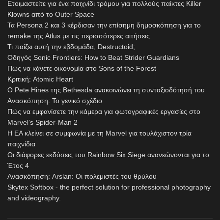
Ετοιμαστείτε για ένα παιχνίδι τρόμου για πολλούς παίκτες Killer
Klowns από το Outer Space
Τα Persona 2 και 3 κέρδισαν την επίσημη δημοσκόπηση για το
remake της Atlus με τις περισσότερες αιτήσεις
Τι παίζει αυτή την εβδομάδα, Destructoid;
Οδηγός Sonic Frontiers: How to Beat Strider Guardians
Πώς να κάνετε οικονομία στο Sons of the Forest
Κριτική: Atomic Heart
Ο Pete Hines της Bethesda ανακοινώνει τη συνταξιοδότησή του
Ανασκόπηση: Το γενικό σχέδιο
Πώς να εμφανίσετε την κάμερα για φωτογραφικές εργασίες στο
Marvel’s Spider-Man 2
Η EA κλείνει σε συμφωνία με τη Marvel για τουλάχιστον τρία
παιχνίδια
Οι διάφορες εκδόσεις του Rainbow Six Siege ανανεώνονται για το
Έτος 4
Ανασκόπηση: Arslan: Οι πολεμιστές του θρύλου
Skytex Softbox - the perfect solution for professional photography
and videography.