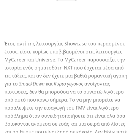
Έτσι, αντί της λειτουργίας Showcase του περασμένου
έτους, είστε κυρίως υποβιβασμένοι στις λειτουργίες
MyCareer και Universe. Το MyCareer παρουσιάζει την
ιστορία ενός σηματοδότη NXT που έρχεται μέσα από
τις τάξεις, και αν δεν έχετε μια βαθιά ρομαντική αγάπη
για το
SmackDown
και
Κυριο γεγονος
ανοίγοντας
πιστώσεις, δεν θα μπορούσα να το συνιστώ λιγότερο
από αυτό που κάνω σήμερα. Το να μην μπορείτε να
παραλείψετε την εισαγωγή του FMV είναι λιγότερο
πρόβλημα όταν συνειδητοποιήσετε ότι είναι όλα όσα
βρίσκονται ανάμεσα σε εσάς και μια σειρά από λίστες
και αριθμούς που είναι ξηρά σε κόκαλα. Δεν θέλω ποτέ