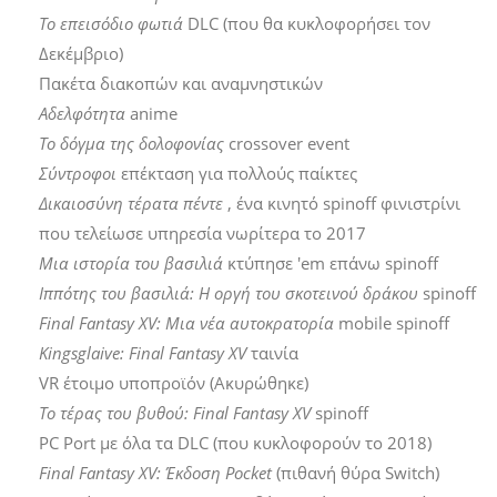
Το επεισόδιο φωτιά
DLC (που θα κυκλοφορήσει τον
Δεκέμβριο)
Πακέτα διακοπών και αναμνηστικών
Αδελφότητα
anime
Το δόγμα της δολοφονίας
crossover event
Σύντροφοι
επέκταση για πολλούς παίκτες
Δικαιοσύνη τέρατα πέντε
, ένα κινητό spinoff φινιστρίνι
που τελείωσε υπηρεσία νωρίτερα το 2017
Μια ιστορία του βασιλιά
κτύπησε 'em επάνω spinoff
Ιππότης του βασιλιά: Η οργή του σκοτεινού δράκου
spinoff
Final Fantasy XV: Μια νέα αυτοκρατορία
mobile spinoff
Kingsglaive: Final Fantasy XV
ταινία
VR έτοιμο υποπροϊόν (Ακυρώθηκε)
Το τέρας του βυθού: Final Fantasy XV
spinoff
PC Port με όλα τα DLC (που κυκλοφορούν το 2018)
Final Fantasy XV: Έκδοση Pocket
(πιθανή θύρα Switch)