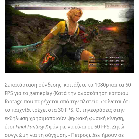
Σε κατάσταση σύνδεσης, κοιτάζετε τα 1080p και τα 60
FPS για το gameplay (Κατά την ανασκόπηση κάποιου
footage που παρέχεται από την πλατεία, φαίνεται ότι
το παιχνίδι τρέχει στα 30 FPS. Οι τηλεοράσεις στην
εκδήλωση χρησιμοποιούν ψηφιακή φυσική κίνηση,
έτσι
Final Fantasy X
φάνηκε να είναι σε 60 FPS. Ζητώ
συγγνώμη για τη σύγχυση. - Πέτρος). Δεν ήμουν σε