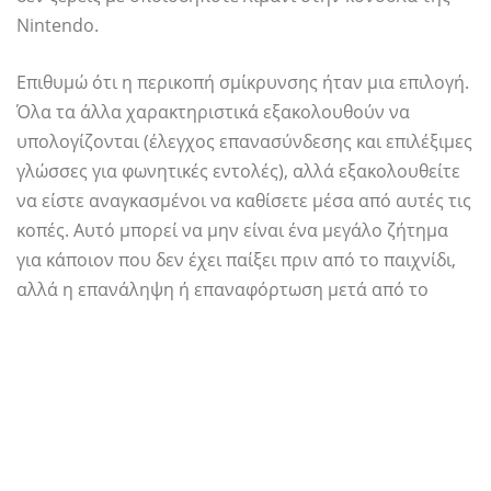
Nintendo.
Επιθυμώ ότι η περικοπή σμίκρυνσης ήταν μια επιλογή.
Όλα τα άλλα χαρακτηριστικά εξακολουθούν να
υπολογίζονται (έλεγχος επανασύνδεσης και επιλέξιμες
γλώσσες για φωνητικές εντολές), αλλά εξακολουθείτε
να είστε αναγκασμένοι να καθίσετε μέσα από αυτές τις
κοπές. Αυτό μπορεί να μην είναι ένα μεγάλο ζήτημα
για κάποιον που δεν έχει παίξει πριν από το παιχνίδι,
αλλά η επανάληψη ή επαναφόρτωση μετά από το
θάνατό του σε ένα αφεντικό γίνεται
πραγματικό
slog
όταν είστε αναγκασμένοι μέσα από μια μακρά σειρά
από συνομιλίες. Ο ηλίθιος Wakka και ο ρατσιστικός
κώλο του.