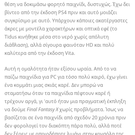
θέση να δοκιμάσω φορητό παιχνίδι, δυστυχώς. Έχω δει
βίντεο από την έκδοση PS4 πριν και αυτό μοιάζει
συγκρίσιμο με αυτό. Υπάρχουν κάποιες ακατέργαστες
άκρες με μοντέλα χαρακτήρων και οπτικά εφέ (το
Tidus κινήθηκε μέσα στο νερό χωρίς απόλυτη
διάθλαση), αλλά σίγουρα φαινόταν HD και πολύ
καλύτερα από την έκδοση Vita.
Αυτή η ομαλότητα ήταν εξίσου ωραία. Από το να
παίζω παιχνίδια για PC για τόσο πολύ καιρό, έχω γίνει
ένα κομμάτι μιας σκιάς καρέ. Δεν μπορώ να
σταματήσω όταν τα παιχνίδια πέφτουν καρέ ή
τρέχουν αργά, γι 'αυτό ήταν μια πραγματική έκπληξη
να δούμε
Final Fantasy X
χωρίς προβλήματα. Ίσως να
βασίζεται σε ένα παιχνίδι από σχεδόν 20 χρόνια πριν
δεν φορολογεί τον διακόπτη πάρα πολύ, αλλά ποτέ
δεν ξέρεις με οποιοδήποτε λιμάνι στην κονσόλα της