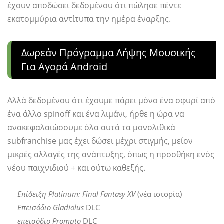
έχουν αποδώσει δεδομένου ότι πώλησε πέντε
εκατομμύρια αντίτυπα την ημέρα έναρξης.
Δωρεάν Πρόγραμμα Λήψης Μουσικής
Για Αγορά Android
Αλλά δεδομένου ότι έχουμε πάρει μόνο ένα σφυρί από
ένα άλλο spinoff και ένα λιμάνι, ήρθε η ώρα να
ανακεφαλαιώσουμε όλα αυτά τα μονολιθικά
subfranchise μας έχει δώσει μέχρι στιγμής, μείον
μικρές αλλαγές της ανάπτυξης, όπως η προσθήκη ενός
νέου παιχνιδιού + και ούτω καθεξής.
Επίδειξη Platinum: Final Fantasy XV
(νέα ιστορία)
Επεισόδιο Gladiolus
DLC
επεισόδιο Prompto
DLC