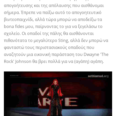
απογοήτευσης και της απόλαυσης που αισθάνομαι
σήμερα. Έπρεπε να παίξω αυτό το απογοητευτικό
βιντεοπαιχνίδι, αλλά τώρα μπορώ να αποδείξω τα
bona fides μου, παίρνοντας το για να ξεγελάσω το
σχολείο. Οι οπαδοί της πάλης θα αισθάνονται
πιθανότατα το μεγαλύτερο Sting, αλλά δεν μπορώ να
φανταστώ τους περιστασιακούς οπαδούς που
αναζητούν μια εικονική παράσταση του Dwayne 'The
Rock' Johnson θα βρει πολλά για να (αγάπη) αγάπη.