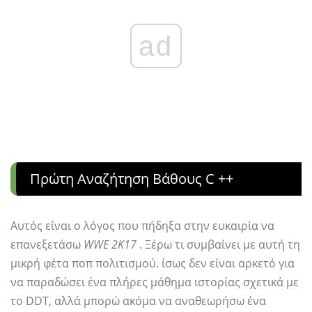
ad
Πρώτη Αναζήτηση Βάθους C ++
Αυτός είναι ο λόγος που πήδηξα στην ευκαιρία να
επανεξετάσω
WWE 2K17
. Ξέρω τι συμβαίνει με αυτή τη
μικρή φέτα ποπ πολιτισμού. ίσως δεν είναι αρκετό για
να παραδώσει ένα πλήρες μάθημα ιστορίας σχετικά με
το DDT, αλλά μπορώ ακόμα να αναθεωρήσω ένα