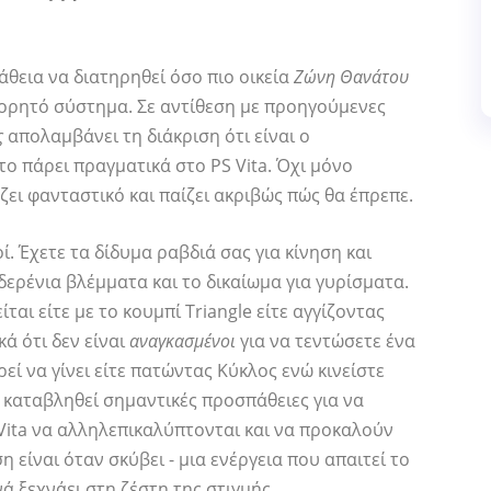
θεια να διατηρηθεί όσο πιο οικεία
Ζώνη Θανάτου
φορητό σύστημα. Σε αντίθεση με προηγούμενες
ς
απολαμβάνει τη διάκριση ότι είναι ο
ο πάρει πραγματικά στο PS Vita. Όχι μόνο
ει φανταστικό και παίζει ακριβώς πώς θα έπρεπε.
οί. Έχετε τα δίδυμα ραβδιά σας για κίνηση και
δερένια βλέμματα και το δικαίωμα για γυρίσματα.
αι είτε με το κουμπί Triangle είτε αγγίζοντας
κά ότι δεν είναι
αναγκασμένοι
για να τεντώσετε ένα
εί να γίνει είτε πατώντας Κύκλος ενώ κινείστε
ν καταβληθεί σημαντικές προσπάθειες για να
 Vita να αλληλεπικαλύπτονται και να προκαλούν
 είναι όταν σκύβει - μια ενέργεια που απαιτεί το
ά ξεχνάει στη ζέστη της στιγμής.