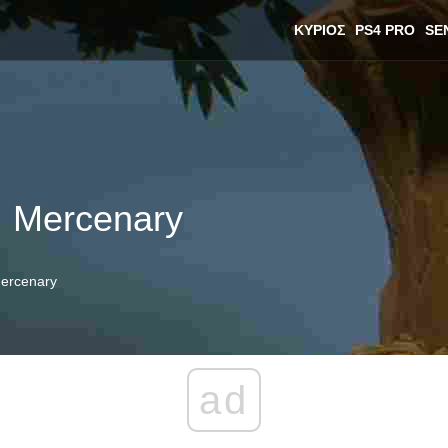
ΚΎΡΙΟΣ
PS4 PRO
SE
: Mercenary
Mercenary
ad