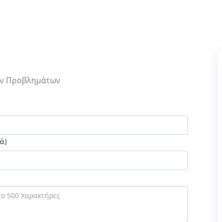
Των Προβλημάτων
ά)