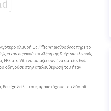
ad
 λιγότερο αλμυρή ως
Killzone: μισθοφόρος
πήρε το
Κάψιμο του ουρανού
και
Κλήση της Duty: Αποκλεισμός
ίες FPS στο Vita να μοιάζει σαν ένα αστείο. Ενώ
που οδηγούσε στην απελευθέρωσή του ήταν
 θα είχε δείξει τους προκατόχους του δύο-bit