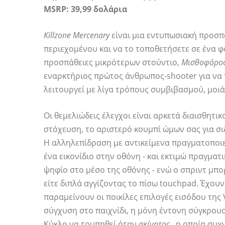
MSRP: 39,99 δολάρια
Killzone Mercenary
είναι μια εντυπωσιακή προσπά
περιεχομένου και να το τοποθετήσετε σε ένα 
προσπάθειες μικρότερων στούντιο,
Μισθοφόρο
εναρκτήριος πρώτος άνθρωπος-shooter για να τ
λειτουργεί με λίγα τρόπους συμβιβασμού, μοιάζ
Οι θεμελιώδεις έλεγχοι είναι αρκετά διαισθητικ
στόχευση, το αριστερό κουμπί ώμων σας για σι
Η αλληλεπίδραση με αντικείμενα πραγματοποιείτ
ένα εικονίδιο στην οθόνη - και εκτιμώ πραγματι
ψηφίο στο μέσο της οθόνης - ενώ ο σπριντ μπορ
είτε διπλά αγγίζοντας το πίσω touchpad. Έχου
παραμείνουν οι ποικίλες επιλογές εισόδου της
σύγχυση στο παιχνίδι, η μόνη έντονη σύγκρουση
Κύκλο να τρυπηθεί όταν
ακίνητος
, η οποία συχν