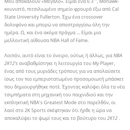
Μου αποκαλούν «Μεγάλο». Είμαι ένα 6'3 '', Mohawk-
κουνιστό, πιτσιλιωμένο σημείο φρουρά έξω από Cal
State University Fullerton. Έχω ένα crossover
δολοφόνο και μπορώ να αποστραγγίσω όλη την
ημέρα. Ω, και ένα ακόμα πράγμα ... Είμαι μια
μελλοντική αίθουσα NBA Hall of Fame.
Λοιπόν, αυτό είναι το όνειρο, ούτως ή άλλως, για
NBA
2K12's
αναβαθμίστηκε η λειτουργία του My Player,
ένας από τους μυριάδες τρόπους για να απολαύσετε
ίσως τον πιο εμπεριστατωμένο προσομοιωτή μπάσκετ
που δημιουργήθηκε ποτέ. Έχοντας καλύψει όλα τα νέα
τσιμπήματα στη μηχανική του παιχνιδιού και την
εκπληκτική NBA's Greatest Mode στο παρελθόν, οι
λαοί στο 2K Sports σκέφτηκαν ότι ήρθε η ώρα να
αποκαλύψει το ψωμί τους και το βούτυρο του
2Κ12
.