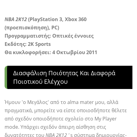
ΝΒΑ 2Κ12
(PlayStation 3, Xbox 360
(προεπισκόπηση), PC)
Προγραμματιστής:
Οπτικές έννοιες
Εκδότης: 2K Sports
Θα κυκλοφορήσει: 4 Οκτωβρίου 2011
Διασφάλιση Ποιότητας Και Διαφορά
Ποιοτικού Ελέγχου
Ήμουν 'ο Μεγάλος' από το alma mater μου, αλλά
πραγματικά, μπορείτε να είστε οποιοσδήποτε θέλετε
από σχεδόν οποιοδήποτε σχολείο στο My Player
mode. Υπάρχει σχεδόν άπειρη αίσθηση στις
δυνατότητες του
NBA 2Κ12 '
s σύστημα δημιουργίας-