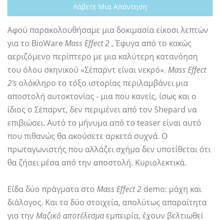
Λάβετε Μια Απάντηση
Αφού παρακολουθήσαμε μια δοκιμασία είκοσι λεπτών
για το BioWare
Mass Effect 2
, Έφυγα από το κακώς
αεριζόμενο περίπτερο με μια καλύτερη κατανόηση
του όλου σκηνικού «Σέπαρντ είναι νεκρό».
Mass Effect
2's
ολόκληρο το τόξο ιστορίας περιλαμβάνει μια
αποστολή αυτοκτονίας - μια που κανείς, ίσως και ο
ίδιος ο Σέπαρντ, δεν περιμένει από τον Shepard να
επιβιώσει. Αυτό το μήνυμα από το teaser είναι αυτό
που πιθανώς θα ακούσετε αρκετά συχνά. Ο
πρωταγωνιστής που αλλάζει σχήμα δεν υποτίθεται ότι
θα ζήσει μέσα από την αποστολή. Κυριολεκτικά.
Είδα δύο πράγματα στο
Mass Effect 2
demo: μάχη και
διάλογος. Και τα δύο στοιχεία, απολύτως απαραίτητα
για την
Μαζικό αποτέλεσμα
εμπειρία, έχουν βελτιωθεί