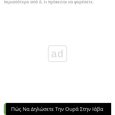
περισσότερο από ό, τι πρόκειται να φορέσετε.
ad
Πώς Να Δηλώσετε Την Ουρά Στην Ιάβα