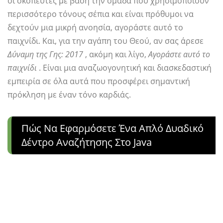
οι σκοπευτές με βάση την ομάδα που χρησιμοποιούν
περισσότερο τόνους σέπια και είναι πρόθυμοι να
δεχτούν μια μικρή ανοησία, αγοράστε αυτό το
παιχνίδι. Και, για την αγάπη του Θεού, αν σας άρεσε
Δύναμη της Γης: 2017
, ακόμη και λίγο,
Αγοράστε αυτό το
παιχνίδι
. Είναι μια αναζωογονητική και διασκεδαστική
εμπειρία σε όλα αυτά που προσφέρει σημαντική
πρόκληση με έναν τόνο καρδιάς.
Πώς Να Εφαρμόσετε Ένα Απλό Δυαδικό
Δέντρο Αναζήτησης Στο Java