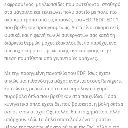
εκφρασμένος, με γλωσσίδες που φυτεύονται σταθερά
στα μάγουλα και τελειώνει πολύ αστείο με πολύ πιο
σκόπιμο τρόπο από τις κραυγές του «EDF! EDF! EDF '!
που βρέθηκαν προηγουμένως. Αυτά είναι ακόμα εκεί,
φυσικά, και η φωνή των AI συνεργατών σας κατά τη
διάρκεια θερμών μάχες εξακολουθεί να παρέχει ένα
υπέροχο κομμάτι της κωμικής ανακούφισης στην
πίεση που τίθεται από γιγαντιαίες αράχνες.
Με την προηγμένη πανοπλία του ΕDF, ίσως έχετε
απλώς μια πιθανότητα μάχης ενάντια στους Ravagers,
κρατώντας μερικά από τα πιο παράλογα ισχυρά
πυροβόλα όπλα που βρέθηκαν στα παιχνίδια. Πόσα
κυνηγετικά όπλα έχετε δει πού βρίσκεται η βολή
σπίτια
στο
σε έναν στόχο; Όχι πολλά, θα στοιχημάτισα, αλλά
υπάρχουν εδώ. Τα όπλα αποτελούν ένα τεράστιο
μέρος της προσφυγής στο
Δύναμη της Γης
, αλλά αυτή