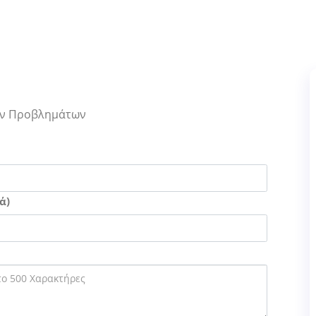
Των Προβλημάτων
ά)