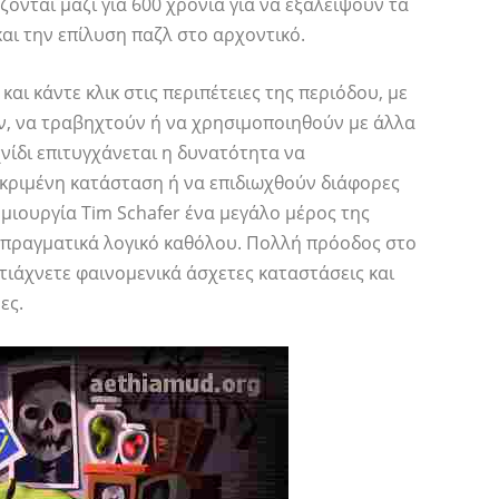
ζονται μαζί για 600 χρόνια για να εξαλείψουν τα
και την επίλυση παζλ στο αρχοντικό.
αι κάντε κλικ στις περιπέτειες της περιόδου, με
ν, να τραβηχτούν ή να χρησιμοποιηθούν με άλλα
νίδι επιτυγχάνεται η δυνατότητα να
εκριμένη κατάσταση ή να επιδιωχθούν διάφορες
ημιουργία Tim Schafer ένα μεγάλο μέρος της
αι πραγματικά λογικό καθόλου. Πολλή πρόοδος στο
φτιάχνετε φαινομενικά άσχετες καταστάσεις και
ες.