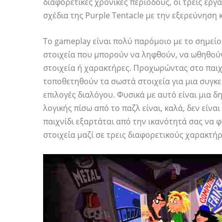
διαφορετικές χρονικές περιόδους, οι τρεις εργά
σχέδια της Purple Tentacle με την εξερεύνηση 
Το gameplay είναι πολύ παρόμοιο με το σημείο κ
στοιχεία που μπορούν να ληφθούν, να ωθηθού
στοιχεία ή χαρακτήρες. Προχωρώντας στο παιχ
τοποθετηθούν τα σωστά στοιχεία για μια συγκ
επιλογές διαλόγου. Φυσικά με αυτό είναι μια δ
λογικής πίσω από το παζλ είναι, καλά, δεν είν
παιχνίδι εξαρτάται από την ικανότητά σας να 
στοιχεία μαζί σε τρεις διαφορετικούς χαρακτήρ