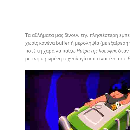
Τα αθλήματα μας δίνουν την πλησιέστερη εμπει
χωρίς κανένα buffer ή μεροληψία (με εξαίρεση 
ποτέ τη χαρά να παίζω
Ημέρα της Κορυφής
όταν 
με ενημερωμένη τεχνολογία και είναι ένα που 