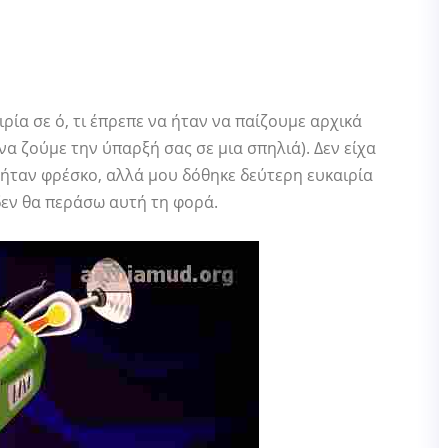
ρία σε ό, τι έπρεπε να ήταν να παίζουμε αρχικά
να ζούμε την ύπαρξή σας σε μια σπηλιά). Δεν είχα
ήταν φρέσκο, αλλά μου δόθηκε δεύτερη ευκαιρία
δεν θα περάσω αυτή τη φορά.