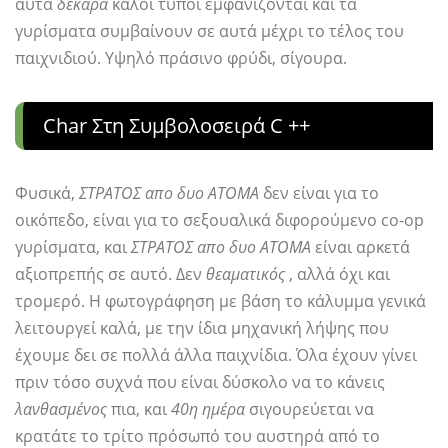
αυτά
δεκάρα
καλοί τύποι εμφανίζονται και τα
γυρίσματα συμβαίνουν σε αυτά μέχρι το τέλος του
παιχνιδιού. Υψηλό πράσινο φρύδι, σίγουρα.
Char Στη Συμβολοσειρά C ++
Φυσικά,
ΣΤΡΑΤΟΣ απο δυο ΑΤΟΜΑ
δεν είναι για το
οικόπεδο, είναι για το σεξουαλικά διφορούμενο co-op
γυρίσματα, και
ΣΤΡΑΤΟΣ απο δυο ΑΤΟΜΑ
είναι αρκετά
αξιοπρεπής σε αυτό. Δεν
θεαματικός
, αλλά όχι και
τρομερό. Η φωτογράφηση με βάση το κάλυμμα γενικά
λειτουργεί καλά, με την ίδια μηχανική λήψης που
έχουμε δει σε πολλά άλλα παιχνίδια. Όλα έχουν γίνει
πριν τόσο συχνά που είναι δύσκολο να το κάνεις
λανθασμένος
πια, και
40η ημέρα
σιγουρεύεται να
κρατάτε το τρίτο πρόσωπό του αυστηρά από το