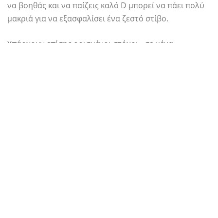
να βοηθάς και να παίζεις καλό D μπορεί να πάει πολύ
μακριά για να εξασφαλίσει ένα ζεστό στίβο.
Υπάρχουν επίσης ορισμένοι στόχοι - σε μένα,
χρειάστηκα να πάρω οκτώ βοηθήματα και να βοηθήσω
την αντίπαλη ομάδα σε λιγότερο από 29 τοις εκατό
από πίσω από τη γραμμή τριών σημείων. Αλλά ενώ
υπάρχει μόνο ένα παιχνίδι για να παίξει, δεν είναι ο
μόνος τρόπος για να εντυπωσιάσετε τους ανιχνευτές
καθ 'οδόν προς την προσγείωση ενός μεγάλου
πρωταρχικού συμβολαίου.
Μετά την πρόκληση Rookie, θα βρείτε τις γλωσσικές
δεξιότητες του παίκτη που δοκιμάστηκαν στην προ-
συνέντευξη. Στην περίπτωσή μου, τρεις συνεντεύξεις
με τις μελλοντικές ομάδες είχαν παραταχθεί: οι New
York Knicks, Indiana Pacers και Charlotte Bobcats. Είναι