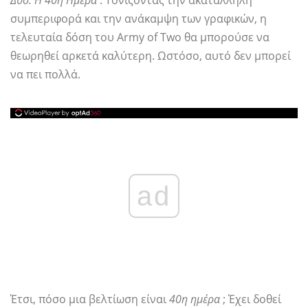
Δύο: Η 40η Ημέρα
. Τονίζοντας την ακατάλληλη
συμπεριφορά και την ανάκαμψη των γραφικών, η
τελευταία δόση του Army of Two θα μπορούσε να
θεωρηθεί αρκετά καλύτερη. Ωστόσο, αυτό δεν μπορεί
να πει πολλά.
ad
Έτσι, πόσο μια βελτίωση είναι
40η ημέρα
; Έχει δοθεί