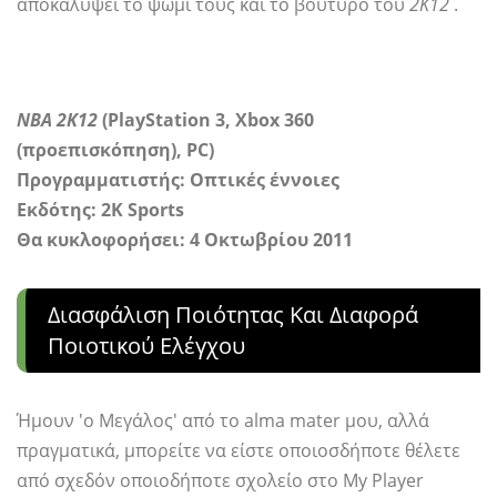
αποκαλύψει το ψωμί τους και το βούτυρο του
2Κ12
.
ΝΒΑ 2Κ12
(PlayStation 3, Xbox 360
(προεπισκόπηση), PC)
Προγραμματιστής:
Οπτικές έννοιες
Εκδότης: 2K Sports
Θα κυκλοφορήσει: 4 Οκτωβρίου 2011
Διασφάλιση Ποιότητας Και Διαφορά
Ποιοτικού Ελέγχου
Ήμουν 'ο Μεγάλος' από το alma mater μου, αλλά
πραγματικά, μπορείτε να είστε οποιοσδήποτε θέλετε
από σχεδόν οποιοδήποτε σχολείο στο My Player