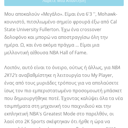
Λάβετε Μια Απάντηση
Μου αποκαλούν «Μεγάλο». Είμαι ένα 6'3 '', Mohawk-
κουνιστό, πιτσιλιωμένο σημείο φρουρά έξω από Cal
State University Fullerton. Έχω ένα crossover
δολοφόνο και μπορώ να αποστραγγίσω όλη την
ημέρα. Ω, και ένα ακόμα πράγμα ... Είμαι μια
μελλοντική αίθουσα NBA Hall of Fame.
Λοιπόν, αυτό είναι το όνειρο, ούτως ή άλλως, για
NBA
2K12's
αναβαθμίστηκε η λειτουργία του My Player,
ένας από τους μυριάδες τρόπους για να απολαύσετε
ίσως τον πιο εμπεριστατωμένο προσομοιωτή μπάσκετ
που δημιουργήθηκε ποτέ. Έχοντας καλύψει όλα τα νέα
τσιμπήματα στη μηχανική του παιχνιδιού και την
εκπληκτική NBA's Greatest Mode στο παρελθόν, οι
λαοί στο 2K Sports σκέφτηκαν ότι ήρθε η ώρα να