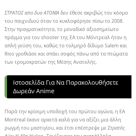
ΣΤΡΑΤΟΣ απο δυο ΑΤΟΜΑ
δεν έθεσε ακριβώς τον κόσμο
του παιχνιδιού όταν το κυκλοφόρησε πίσω το 2008.
Στην πραγματικότητα, το μοναδικό αξιοσημείωτο
πράγμα για τον shooter της EA του Μόντρεαλ ήταν η
απλή γεύση του, καθώς το τολμηρό δίδυμο Salem και
Rios γροθιάσε και σπάει σοφός πάνω από τα πτώματα
των τρομοκρατών της Μέσης Ανατολής.
Ιστοσελίδα Για Να Παρακολουθήσετε
Δωρεάν Anime
Παρά την κρίσιμη υποδοχή του πρώτου αγώνα, η EA
Montreal έκανε αρκετά καλά για να αξίζει μια άλλη
ρωγμή του μαστιγίου, και έτσι επέστρεψε με
Στρατός