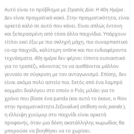
Αυτό είναι το πρόβλημα με
Στρατός Δύο: Η 40η Ημέρα
.
Δεν είναι πραγματικά κακό. Στην πραγματικότητα, είναι
αρκετά καλό σε αυτό που κάνει. Είναι απλώς έντονη
και ξεπερασμένη από τόσα άλλα παιχνίδια. Υπάρχουν
τίτλοι εκεί έξω με πιο σκληρή μάχη, πιο συναρπαστικό
co-op παιχνίδι, καλύτερη online και πιο ενδιαφέροντα
τεχνάσματα.
40η ημέρα
δεν φέρνει τίποτα ουσιαστικό
για το τραπέζι, κάνοντας το να αισθάνεται μάλλον
γενναίο σε σύγκριση με τον ανταγωνισμό. Επίσης, δεν
είναι ακόμα πολύ αστείο πια. Εκτός από ένα λαμπρό
κομμάτι διαλόγου στο οποίο ο Ριός μιλάει για το
χρόνο που βίασε ένα panda (και αυτό το έκανε, ο Rios
στην πραγματικότητα
Σεξουαλική επίθεση ενός panda
),
η έλλειψη χιούμορ στο παιχνίδι είναι αρκετά
προφανής, όταν μια δόση ακατάλληλης κωμωδίας θα
μπορούσε να βοηθήσει να το χωρίσει.