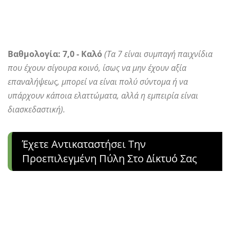
Βαθμολογία: 7,0 - Καλό
(Τα 7 είναι συμπαγή παιχνίδια
που έχουν σίγουρα κοινό, ίσως να μην έχουν αξία
επαναλήψεως, μπορεί να είναι πολύ σύντομα ή να
υπάρχουν κάποια ελαττώματα, αλλά η εμπειρία είναι
διασκεδαστική).
Έχετε Αντικαταστήσει Την
Προεπιλεγμένη Πύλη Στο Δίκτυό Σας