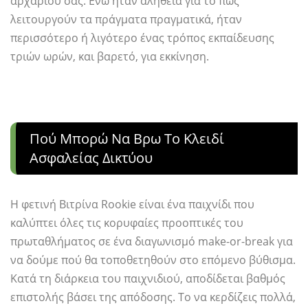
αρχάριου σας. Ενώ ήταν αλήθεια για το πώς
λειτουργούν τα πράγματα πραγματικά, ήταν
περισσότερο ή λιγότερο ένας τρόπος εκπαίδευσης
τριών ωρών, και βαρετό, για εκκίνηση.
Πού Μπορώ Να Βρω Το Κλειδί
Ασφαλείας Δικτύου
Η φετινή Βιτρίνα Rookie είναι ένα παιχνίδι που
καλύπτει όλες τις κορυφαίες προοπτικές του
πρωταθλήματος σε ένα διαγωνισμό make-or-break για
να δούμε πού θα τοποθετηθούν στο επόμενο βύθισμα.
Κατά τη διάρκεια του παιχνιδιού, αποδίδεται βαθμός
επιστολής βάσει της απόδοσης. Το να κερδίζεις πολλά,