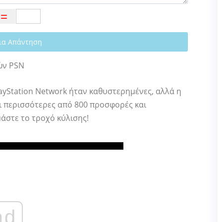
ια Απάντηση
ών PSN
ayStation Network ήταν καθυστερημένες, αλλά η
χει περισσότερες από 800 προσφορές και
μάστε το τροχό κύλισης!
ad