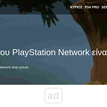
ΚΎΡΙΟΣ
PS4 PRO
SE
υ PlayStation Network είνα
twork είναι γελοία
ad