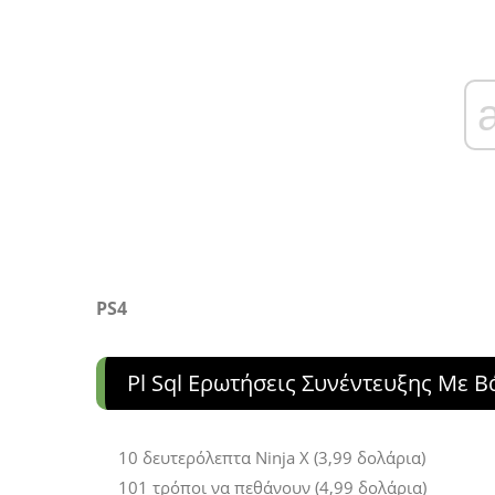
PS4
Pl Sql Ερωτήσεις Συνέντευξης Με Β
10 δευτερόλεπτα Ninja X (3,99 δολάρια)
101 τρόποι να πεθάνουν (4,99 δολάρια)