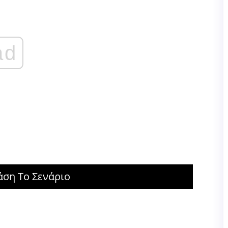
ad
άση Το Σενάριο