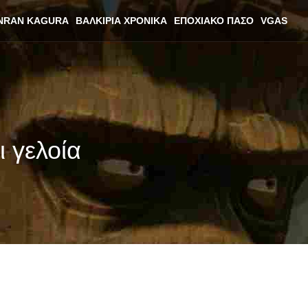
NRAN KAGURA
ΒΑΛΚΊΡΙΑ ΧΡΟΝΙΚΆ
ΕΠΟΧΙΑΚΌ ΠΆΣΟ
VGAS
ι γελοία