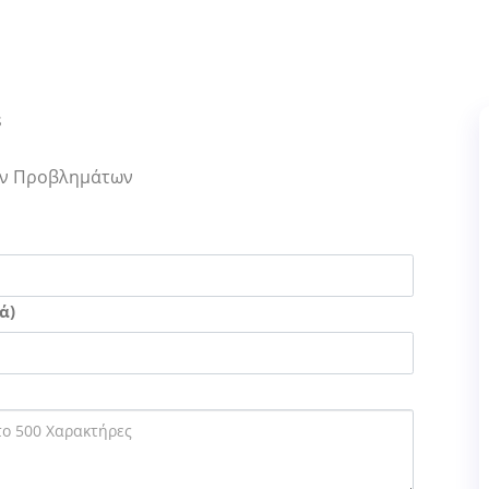
s
Των Προβλημάτων
ά)