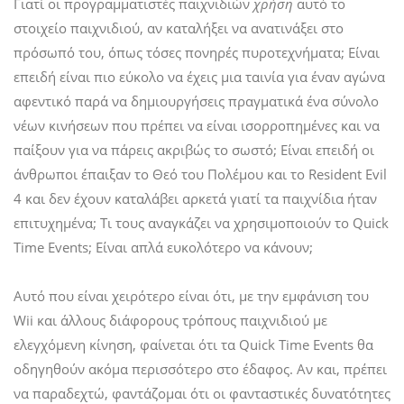
Γιατί οι προγραμματιστές παιχνιδιών
χρήση
αυτό το
στοιχείο παιχνιδιού, αν καταλήξει να ανατινάξει στο
πρόσωπό του, όπως τόσες πονηρές πυροτεχνήματα; Είναι
επειδή είναι πιο εύκολο να έχεις μια ταινία για έναν αγώνα
αφεντικό παρά να δημιουργήσεις πραγματικά ένα σύνολο
νέων κινήσεων που πρέπει να είναι ισορροπημένες και να
παίξουν για να πάρεις ακριβώς το σωστό; Είναι επειδή οι
άνθρωποι έπαιξαν το Θεό του Πολέμου και το Resident Evil
4 και δεν έχουν καταλάβει αρκετά γιατί τα παιχνίδια ήταν
επιτυχημένα; Τι τους αναγκάζει να χρησιμοποιούν το Quick
Time Events; Είναι απλά ευκολότερο να κάνουν;
Αυτό που είναι χειρότερο είναι ότι, με την εμφάνιση του
Wii και άλλους διάφορους τρόπους παιχνιδιού με
ελεγχόμενη κίνηση, φαίνεται ότι τα Quick Time Events θα
οδηγηθούν ακόμα περισσότερο στο έδαφος. Αν και, πρέπει
να παραδεχτώ, φαντάζομαι ότι οι φανταστικές δυνατότητες