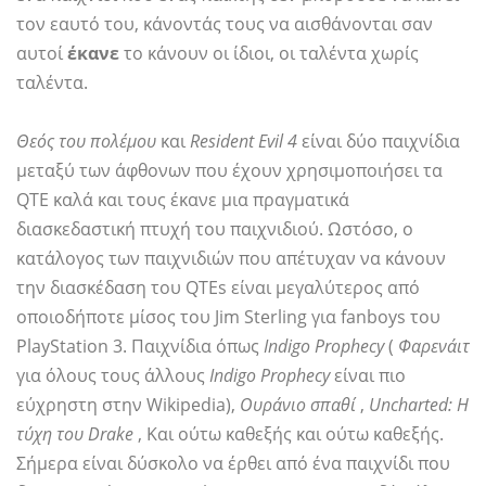
τον εαυτό του, κάνοντάς τους να αισθάνονται σαν
αυτοί
έκανε
το κάνουν οι ίδιοι, οι ταλέντα χωρίς
ταλέντα.
Θεός του πολέμου
και
Resident Evil 4
είναι δύο παιχνίδια
μεταξύ των άφθονων που έχουν χρησιμοποιήσει τα
QTE καλά και τους έκανε μια πραγματικά
διασκεδαστική πτυχή του παιχνιδιού. Ωστόσο, ο
κατάλογος των παιχνιδιών που απέτυχαν να κάνουν
την διασκέδαση του QTEs είναι μεγαλύτερος από
οποιοδήποτε μίσος του Jim Sterling για fanboys του
PlayStation 3. Παιχνίδια όπως
Indigo Prophecy
(
Φαρενάιτ
για όλους τους άλλους
Indigo Prophecy
είναι πιο
εύχρηστη στην Wikipedia),
Ουράνιο σπαθί
,
Uncharted: Η
τύχη του Drake
, Και ούτω καθεξής και ούτω καθεξής.
Σήμερα είναι δύσκολο να έρθει από ένα παιχνίδι που