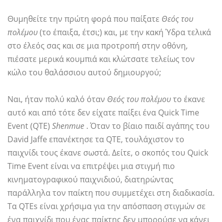
Θυμηθείτε την πρώτη φορά που παίξατε
Θεός του
πολέμου
(το έπαιξα, έτσι;) και, με την κακή Ύδρα τελικά
στο έλεός σας και σε μια προτροπή στην οθόνη,
πιέσατε μερικά κουμπιά και κλώτσατε τελείως τον
κώλο του θαλάσσιου αυτού δημιουργού;
Ναι, ήταν πολύ καλό όταν
Θεός του πολέμου
το έκανε
αυτό και από τότε δεν είχατε παίξει ένα Quick Time
Event (QTE)
Shenmue
. Όταν το βίαιο παιδί αγάπης του
David Jaffe επανέκτησε τα QTE, τουλάχιστον το
παιχνίδι τους έκανε σωστά. Δείτε, ο σκοπός του Quick
Time Event είναι να επιτρέψει μια στιγμή πιο
κινηματογραφικού παιχνιδιού, διατηρώντας
παράλληλα τον παίκτη που συμμετέχει στη διαδικασία.
Τα QTEs είναι χρήσιμα για την απόσπαση στιγμών σε
ένα παιχνίδι που ένας παίκτης δεν μπορούσε να κάνει