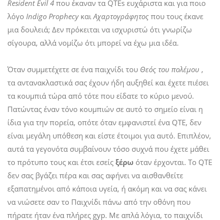
Resident Evil 4
που έκαναν τα QTEs ευχάριστα και για ποιο
λόγο
Indigo Prophecy
και
Αχαρτογράφητος
που τους έκανε
μια δουλειά; Δεν πρόκειται να ισχυριστώ ότι γνωρίζω
σίγουρα, αλλά νομίζω ότι μπορεί να έχω μια ιδέα.
Όταν συμμετέχετε σε ένα παιχνίδι του
Θεός του πολέμου
,
τα αντανακλαστικά σας έχουν ήδη αυξηθεί και έχετε πιέσει
τα κουμπιά τώρα από τότε που είδατε το κύριο μενού.
Πατώντας έναν τόνο κουμπιών σε αυτό το σημείο είναι η
ίδια για την πορεία, οπότε όταν εμφανιστεί ένα QTE, δεν
είναι μεγάλη υπόθεση και είστε έτοιμοι για αυτό. Επιπλέον,
αυτά τα γεγονότα συμβαίνουν τόσο συχνά που έχετε μάθει
το πρότυπο τους και έτσι εσείς
ξέρω
όταν έρχονται. Το QTE
δεν σας βγάζει πέρα ​​και σας αφήνει να αισθανθείτε
εξαπατημένοι από κάποια υγεία, ή ακόμη και να σας κάνει
να νιώσετε σαν το Παιχνίδι πάνω από την οθόνη που
πήρατε ήταν ένα πλήρες gyp. Με απλά λόγια, το παιχνίδι