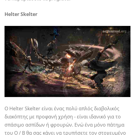
Helter Skelter
Ο Helter Skelter είναι ένας πολύ απλός διαβολικός
διακόπτης με προφανή χρήση - είναι ιδανικό για το
σπάσιμο ασπίδων ή φρουρών. Ενώ ένα μόνο πάτημα
του O / B θα σας κάνει να τρυπήσετε τον στοχευμένο