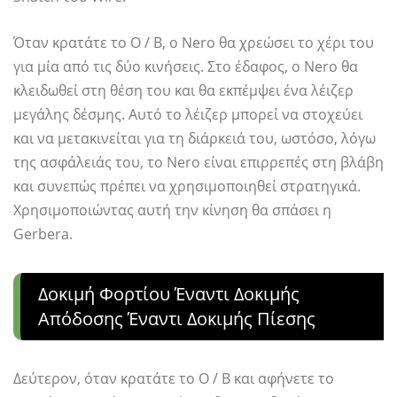
Όταν κρατάτε το O / B, ο Nero θα χρεώσει το χέρι του
για μία από τις δύο κινήσεις. Στο έδαφος, ο Nero θα
κλειδωθεί στη θέση του και θα εκπέμψει ένα λέιζερ
μεγάλης δέσμης. Αυτό το λέιζερ μπορεί να στοχεύει
και να μετακινείται για τη διάρκειά του, ωστόσο, λόγω
της ασφάλειάς του, το Nero είναι επιρρεπές στη βλάβη
και συνεπώς πρέπει να χρησιμοποιηθεί στρατηγικά.
Χρησιμοποιώντας αυτή την κίνηση θα σπάσει η
Gerbera.
Δοκιμή Φορτίου Έναντι Δοκιμής
Απόδοσης Έναντι Δοκιμής Πίεσης
Δεύτερον, όταν κρατάτε το O / B και αφήνετε το