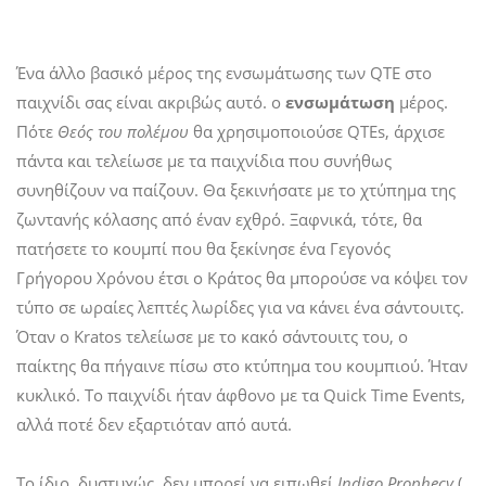
Ένα άλλο βασικό μέρος της ενσωμάτωσης των QTE στο
παιχνίδι σας είναι ακριβώς αυτό. ο
ενσωμάτωση
μέρος.
Πότε
Θεός του πολέμου
θα χρησιμοποιούσε QTEs, άρχισε
πάντα και τελείωσε με τα παιχνίδια που συνήθως
συνηθίζουν να παίζουν. Θα ξεκινήσατε με το χτύπημα της
ζωντανής κόλασης από έναν εχθρό. Ξαφνικά, τότε, θα
πατήσετε το κουμπί που θα ξεκίνησε ένα Γεγονός
Γρήγορου Χρόνου έτσι ο Κράτος θα μπορούσε να κόψει τον
τύπο σε ωραίες λεπτές λωρίδες για να κάνει ένα σάντουιτς.
Όταν ο Kratos τελείωσε με το κακό σάντουιτς του, ο
παίκτης θα πήγαινε πίσω στο κτύπημα του κουμπιού. Ήταν
κυκλικό. Το παιχνίδι ήταν άφθονο με τα Quick Time Events,
αλλά ποτέ δεν εξαρτιόταν από αυτά.
Το ίδιο, δυστυχώς, δεν μπορεί να ειπωθεί
Indigo Prophecy
(