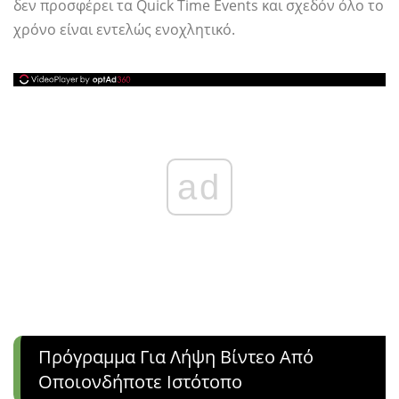
δεν προσφέρει τα Quick Time Events και σχεδόν όλο το
χρόνο είναι εντελώς ενοχλητικό.
ad
Πρόγραμμα Για Λήψη Βίντεο Από
Οποιονδήποτε Ιστότοπο