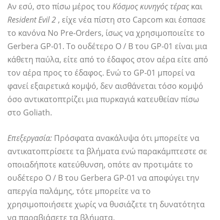
Αν εσύ, στο πίσω μέρος του
Κόσμος κυνηγός τέρας
και
Resident Evil 2
, είχε νέα πίστη στο Capcom και έσπασε
το κανόνα No Pre-Orders, ίσως να χρησιμοποιείτε το
Gerbera GP-01. Το ουδέτερο O / B του GP-01 είναι μια
κάθετη παύλα, είτε από το έδαφος στον αέρα είτε από
τον αέρα προς το έδαφος. Ενώ το GP-01 μπορεί να
φανεί εξαιρετικά κομψό, δεν αισθάνεται τόσο κομψό
όσο αντικατοπτρίζει μια πυρκαγιά κατευθείαν πίσω
στο Goliath.
Επεξεργασία:
Πρόσφατα ανακάλυψα ότι μπορείτε να
αντικατοπτρίσετε τα βλήματα ενώ παρακάμπτεστε σε
οποιαδήποτε κατεύθυνση, οπότε αν προτιμάτε το
ουδέτερο O / B του Gerbera GP-01 να αποφύγει την
απεργία παλάμης, τότε μπορείτε να το
χρησιμοποιήσετε χωρίς να θυσιάζετε τη δυνατότητα
να παραβιάσετε τα βλήματα.