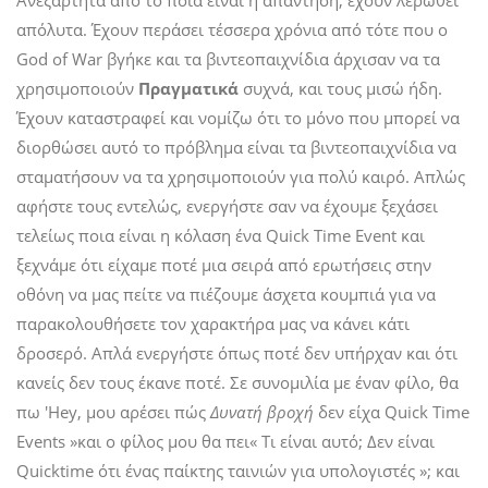
Ανεξάρτητα από το ποια είναι η απάντηση, έχουν λερωθεί
απόλυτα. Έχουν περάσει τέσσερα χρόνια από τότε που ο
God of War βγήκε και τα βιντεοπαιχνίδια άρχισαν να τα
χρησιμοποιούν
Πραγματικά
συχνά, και τους μισώ ήδη.
Έχουν καταστραφεί και νομίζω ότι το μόνο που μπορεί να
διορθώσει αυτό το πρόβλημα είναι τα βιντεοπαιχνίδια να
σταματήσουν να τα χρησιμοποιούν για πολύ καιρό. Απλώς
αφήστε τους εντελώς, ενεργήστε σαν να έχουμε ξεχάσει
τελείως ποια είναι η κόλαση ένα Quick Time Event και
ξεχνάμε ότι είχαμε ποτέ μια σειρά από ερωτήσεις στην
οθόνη να μας πείτε να πιέζουμε άσχετα κουμπιά για να
παρακολουθήσετε τον χαρακτήρα μας να κάνει κάτι
δροσερό. Απλά ενεργήστε όπως ποτέ δεν υπήρχαν και ότι
κανείς δεν τους έκανε ποτέ. Σε συνομιλία με έναν φίλο, θα
πω 'Hey, μου αρέσει πώς
Δυνατή βροχή
δεν είχα Quick Time
Events »και ο φίλος μου θα πει« Τι είναι αυτό; Δεν είναι
Quicktime ότι ένας παίκτης ταινιών για υπολογιστές »; και