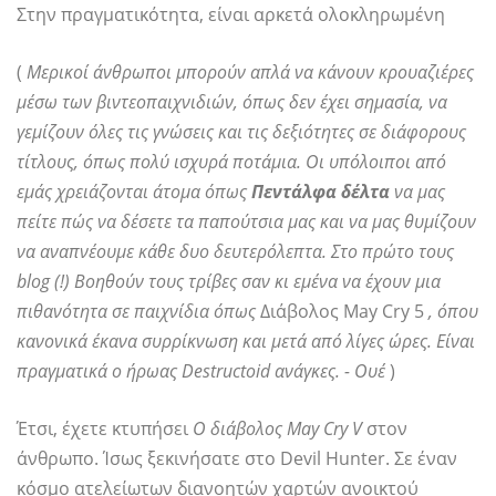
Στην πραγματικότητα, είναι αρκετά ολοκληρωμένη
(
Μερικοί άνθρωποι μπορούν απλά να κάνουν κρουαζιέρες
μέσω των βιντεοπαιχνιδιών, όπως δεν έχει σημασία, να
γεμίζουν όλες τις γνώσεις και τις δεξιότητες σε διάφορους
τίτλους, όπως πολύ ισχυρά ποτάμια. Οι υπόλοιποι από
εμάς χρειάζονται άτομα όπως
Πεντάλφα δέλτα
να μας
πείτε πώς να δέσετε τα παπούτσια μας και να μας θυμίζουν
να αναπνέουμε κάθε δυο δευτερόλεπτα. Στο πρώτο τους
blog (!) Βοηθούν τους τρίβες σαν κι εμένα να έχουν μια
πιθανότητα σε παιχνίδια όπως
Διάβολος May Cry 5
, όπου
κανονικά έκανα συρρίκνωση και μετά από λίγες ώρες. Είναι
πραγματικά ο ήρωας Destructoid ανάγκες. - Ουέ
)
Έτσι, έχετε κτυπήσει
Ο διάβολος May Cry V
στον
άνθρωπο. Ίσως ξεκινήσατε στο Devil Hunter. Σε έναν
κόσμο ατελείωτων διανοητών χαρτών ανοικτού