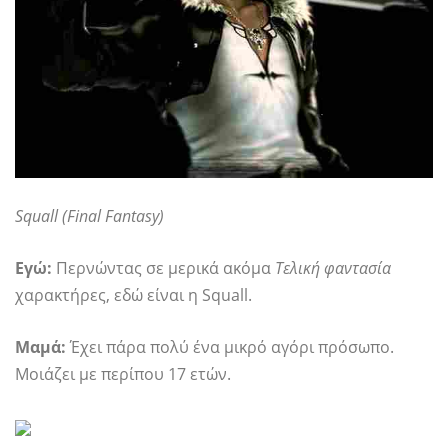
Squall (Final Fantasy)
Εγώ:
Περνώντας σε μερικά ακόμα
Τελική φαντασία
χαρακτήρες, εδώ είναι η Squall.
Μαμά:
Έχει πάρα πολύ ένα μικρό αγόρι πρόσωπο.
Μοιάζει με περίπου 17 ετών.