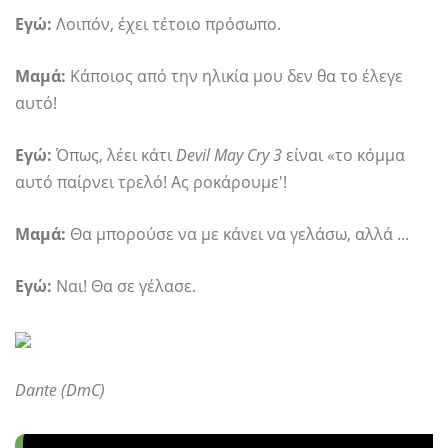
Εγώ:
Λοιπόν, έχει τέτοιο πρόσωπο.
Μαμά:
Κάποιος από την ηλικία μου δεν θα το έλεγε
αυτό!
Εγώ:
Όπως, λέει κάτι
Devil May Cry 3
είναι «το κόμμα
αυτό παίρνει τρελό! Ας ροκάρουμε'!
Μαμά:
Θα μπορούσε να με κάνει να γελάσω, αλλά ...
Εγώ:
Ναι! Θα σε γέλασε.
Dante (DmC)