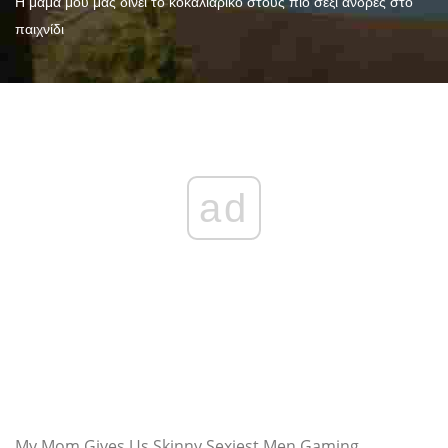
Η μαμά μου μας δίνει το κοκαλιάρικο στους πιο σέξι άνδρες στο
παιχνίδι
ad
My Mom Gives Us Skinny Sexiest Men Gaming