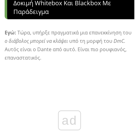
Δοκιμή Whitebox Και Blackbox Με
Παράδειγμα
Εγώ:
Τώρα, υπήρξε πραγματικά μια επανεκκίνηση του
ο διάβολος μπορεί να κλάψει
υπό τη μορφή του
DmC.
Αυτός είναι ο Dante από αυτό. Είναι πιο ρουφιανός,
επαναστατικός.
ad