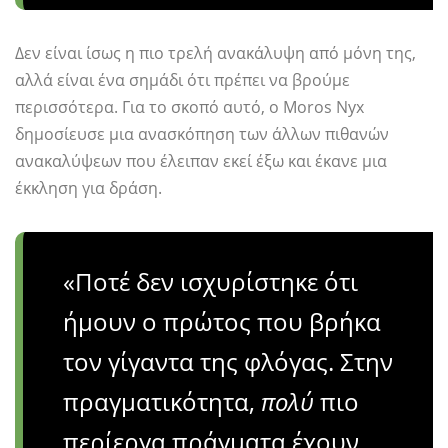
Δεν είναι ίσως η πιο τρελή ανακάλυψη από μόνη της,
αλλά είναι ένα σημάδι ότι πρέπει να βρούμε
περισσότερα. Για το σκοπό αυτό, ο Moros Nyx
δημοσίευσε μια ανασκόπηση των άλλων πιθανών
ανακαλύψεων που έλειπαν εκεί έξω και έκανε μια
έκκληση για δράση.
«Ποτέ δεν ισχυρίστηκε ότι
ήμουν ο πρώτος που βρήκα
τον γίγαντα της φλόγας. Στην
πραγματικότητα,
πολύ
πιο
περίεργα πράγματα έχουν