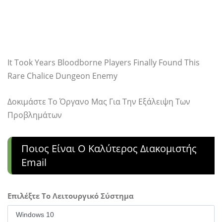
It Took Years Bloodborne Players Finally Found This
Rare Chalice Dungeon Enemy
Δοκιμάστε Το Όργανο Μας Για Την Εξάλειψη Των
Προβλημάτων
Ποιος Είναι Ο Καλύτερος Διακομιστής
Email
Επιλέξτε Το Λειτουργικό Σύστημα