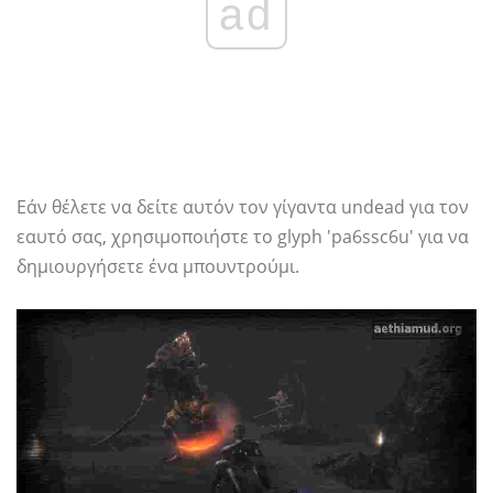
ad
Εάν θέλετε να δείτε αυτόν τον γίγαντα undead για τον
εαυτό σας, χρησιμοποιήστε το glyph 'pa6ssc6u' για να
δημιουργήσετε ένα μπουντρούμι.