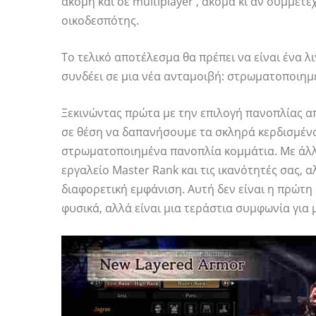
ακόμη και σε multiplayer , ακόμα κι αν συμμετέ
οικοδεσπότης.
Το τελικό αποτέλεσμα θα πρέπει να είναι ένα λ
συνδέει σε μια νέα ανταμοιβή: στρωματοποιημ
Ξεκινώντας πρώτα με την επιλογή πανοπλίας α
σε θέση να δαπανήσουμε τα σκληρά κερδισμέν
στρωματοποιημένα πανοπλία κομμάτια. Με άλλα
εργαλείο Master Rank και τις ικανότητές σας, 
διαφορετική εμφάνιση. Αυτή δεν είναι η πρώ
φυσικά, αλλά είναι μια τεράστια συμφωνία για