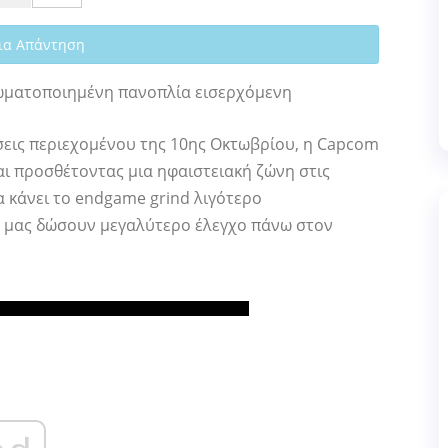
ια Απάντηση
ωματοποιημένη πανοπλία εισερχόμενη
εις περιεχομένου της 10ης Οκτωβρίου, η Capcom
αι προσθέτοντας μια ηφαιστειακή ζώνη στις
α κάνει το endgame grind λιγότερο
α μας δώσουν μεγαλύτερο έλεγχο πάνω στον