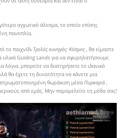
χουν σε άλλη συνεδρία και δεν είναι ο
ιγότερο αγχωτικό άλεσμα, το οποίο επίσης
ένη πανοπλία.
πό το παιχνίδι
Τρελός κυνηγός: Κόσμος
, θα είμαστε
α υλικά Guiding Lands για να σφυρηλατήσουμε
 λόγια, μπορείτε να διατηρήσετε το ιδανικό
αλλά θα έχετε τη δυνατότητα να κάνετε μια
τη στρωματοποιημένη θωράκιση μέσα
Πυρκαγιά
,
 μερικούς από εμάς. Μην παραμελείτε τη μόδα σας!