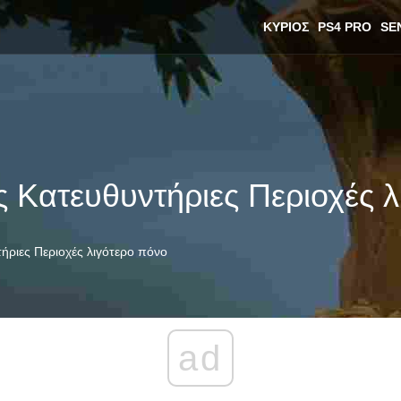
ΚΎΡΙΟΣ
PS4 PRO
SE
ις Κατευθυντήριες Περιοχές 
τήριες Περιοχές λιγότερο πόνο
ad