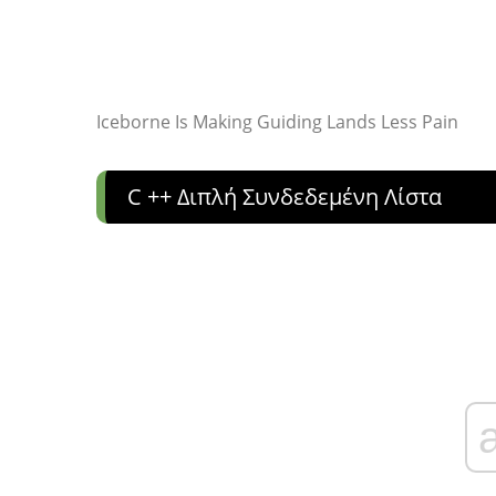
Iceborne Is Making Guiding Lands Less Pain
C ++ Διπλή Συνδεδεμένη Λίστα