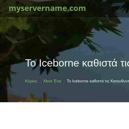
myservername.com
Το Iceborne καθιστά τ
Κύριος
Xbox Ένα
Το Iceborne καθιστά τις Κατευθυν