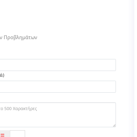
Των Προβλημάτων
ά)