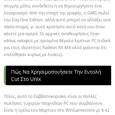
στιγμής μόλις συνδεθείτε ή να δημιουργήσετε ένα
λογαριασμό. Από την εποχή της γραφής, η GMG πωλεί
την Day One Edition, αλλά αυτό μπορεί να αλλάξει ανά
πάσα στιγμή, γι 'αυτό κρατήστε αυτό κατά νου όταν
κάνετε μια αγορά. Οι αρχικές αναθεωρήσεις ήταν
κάπως ασαφείς με ορισμένα θέματα λιμένων PC (ειδικά
για τους ιδιοκτήτες Radeon RX 4XX αλλά φαίνεται ότι
επιλύθηκαν κυρίως με λύσεις).
Πώς Να Χρησιμοποιήσετε Την Εντολή
Cut Στο Unix
Τέλος, αυτό το Σαββατοκύριακο είναι οι πολλές
πωλήσεις τυχερών παιχνιδιών PC που συμβαίνουν.
Είναι η τρέλα του Μαρτίου στο WinGamestore με $ 42