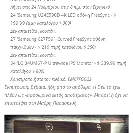
Λήγει στις 24 Νοεμβρίου στις 8 π.μ. στον Ειρηνικό
24 'Samsung U24E590D 4Κ LED οθόνη FreeSync - $
199.99
(τιμή καταλόγου $ 300)
Δεν απαιτείται κουπόνι
27 'Samsung C27F591 Curved FreeSync οθόνη
παιχνιδιών - $ 219
(τιμή καταλόγου $ 350)
Δεν απαιτείται κουπόνι
34 'LG 34UM67-P Ultrawide IPS Monitor - $ 339.99
(τιμή
καταλόγου $ 800)
Χρησιμοποιήστε τον κωδικό: EMCFFGG22
Ενημέρωση: Βέβαια, ήδη από το απόθεμα. Η Dell το έχει
πλέον ως «προσωρινά εκτός αποθέματος». Μπορεί ή όχι να
επιστρέψει στη Μαύρη Παρασκευή.