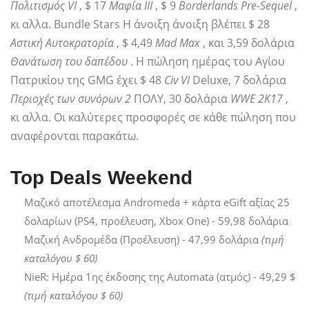
Πολιτισμός VI
, $ 17
Μαφία ΙΙΙ
, $ 9
Borderlands Pre-Sequel
,
κι αλλα. Bundle Stars Η άνοιξη άνοιξη βλέπει $ 28
Αστική Αυτοκρατορία
, $ 4,49
Mad Max
, και 3,59 δολάρια
Θανάτωση του δαπέδου
. Η πώληση ημέρας του Αγίου
Πατρικίου της GMG έχει $ 48
Civ VI
Deluxe, 7 δολάρια
Περιοχές των συνόρων 2
ΠΟΛΥ, 30 δολάρια
WWE 2K17
,
κι αλλα. Οι καλύτερες προσφορές σε κάθε πώληση που
αναφέρονται παρακάτω.
Top Deals Weekend
Μαζικό αποτέλεσμα Andromeda + κάρτα eGift αξίας 25
δολαρίων (PS4, προέλευση, Xbox One) - 59,98 δολάρια
Μαζική Ανδρομέδα (Προέλευση) - 47,99 δολάρια
(τιμή
καταλόγου $ 60)
NieR: Ημέρα 1ης έκδοσης της Automata (ατμός) - 49,29 $
(τιμή καταλόγου $ 60)