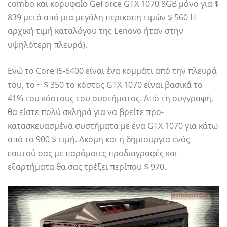
combo και κορυφαίο GeForce GTX 1070 8GB μόνο για $
839 μετά από μια μεγάλη περικοπή τιμών $ 560 Η
αρχική τιμή καταλόγου της Lenovo ήταν στην
υψηλότερη πλευρά).
Ενώ το Core i5-6400 είναι ένα κομμάτι από την πλευρά
του, το ~ $ 350 το κόστος GTX 1070 είναι βασικά το
41% ​​του κόστους του συστήματος. Από τη συγγραφή,
θα είστε πολύ σκληρά για να βρείτε προ-
κατασκευασμένα συστήματα με ένα GTX 1070 για κάτω
από το 900 $ τιμή. Ακόμη και η δημιουργία ενός
εαυτού σας με παρόμοιες προδιαγραφές και
εξαρτήματα θα σας τρέξει περίπου $ 970.