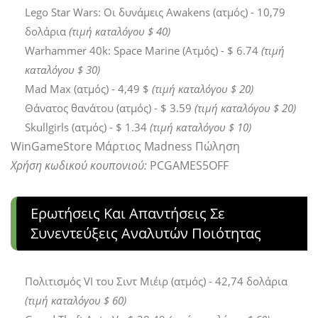
Lego Star Wars: Οι δυνάμεις Awakens (ατμός) - 10,79
δολάρια
(τιμή καταλόγου $ 40)
Warhammer 40k: Space Marine (Ατμός) - $ 6.74
(τιμή
καταλόγου $ 30)
Mad Max (ατμός) - 4,49 $
(τιμή καταλόγου $ 20)
Θάνατος θανάτου (ατμός) - $ 3.59
(τιμή καταλόγου $ 20)
Skullgirls (ατμός) - $ 1.34
(τιμή καταλόγου $ 10)
WinGameStore Μάρτιος Madness Πώληση
Χρήση κωδικού κουπονιού:
PCGAMES5OFF
Ερωτήσεις Και Απαντήσεις Σε
Συνεντεύξεις Αναλυτών Ποιότητας
Πολιτισμός VI του Σιντ Μιέιρ (ατμός) - 42,74 δολάρια
(τιμή καταλόγου $ 60)