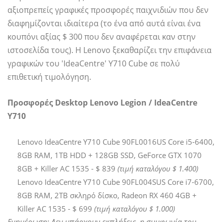
αξιοπρεπείς γραφικές προσφορές παιχνιδιών που δεν
διαφημίζονται ιδιαίτερα (το ένα από αυτά είναι ένα
κουπόνι αξίας $ 300 που δεν αναφέρεται καν στην
ιστοσελίδα τους). Η Lenovo ξεκαθαρίζει την επιφάνεια
γραφικών του 'IdeaCentre' Y710 Cube σε πολύ
επιθετική τιμολόγηση.
Προσφορές Desktop Lenovo Legion / IdeaCentre
Y710
Lenovo IdeaCentre Y710 Cube 90FL0016US Core i5-6400,
8GB RAM, 1TB HDD + 128GB SSD, GeForce GTX 1070
8GB + Killer AC 1535 - $ 839
(τιμή καταλόγου $ 1.400)
Lenovo IdeaCentre Y710 Cube 90FL004SUS Core i7-6700,
8GB RAM, 2TB σκληρό δίσκο, Radeon RX 460 4GB +
Killer AC 1535 - $ 699
(τιμή καταλόγου $ 1.000)
Ενημέρωση: Δεν υπάρχουν εκπλήξεις, η συμφωνία του