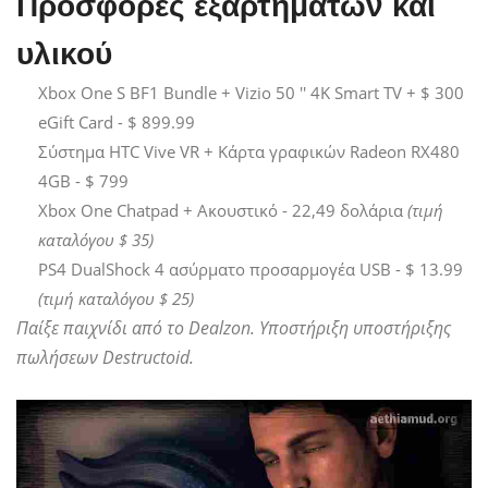
Προσφορές εξαρτημάτων και
υλικού
Xbox One S BF1 Bundle + Vizio 50 '' 4K Smart TV + $ 300
eGift Card - $ 899.99
Σύστημα HTC Vive VR + Κάρτα γραφικών Radeon RX480
4GB - $ 799
Xbox One Chatpad + Ακουστικό - 22,49 δολάρια
(τιμή
καταλόγου $ 35)
PS4 DualShock 4 ασύρματο προσαρμογέα USB - $ 13.99
(τιμή καταλόγου $ 25)
Παίξε παιχνίδι από το Dealzon. Υποστήριξη υποστήριξης
πωλήσεων Destructoid.