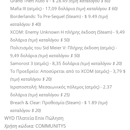
Grand Theft Auto V - $ 28.49
(τιμή καταλόγου $ 60)
Mafia III (ατμός) - 17,09 δολάρια
(τιμή καταλόγου $ 60)
Borderlands: Το Pre-Sequel (Steam) - $ 9.49
(τιμή
καταλόγου $ 40)
XCOM: Enemy Unknown Η πλήρης έκδοση (Steam) - 9,49
δολάρια
(τιμή καταλόγου $ 50)
Πολιτισμός του Sid Meier V: Πλήρης έκδοση (ατμός) -
9,49 δολάρια
(τιμή καταλόγου $ 50)
Samorost 3 (ατμός) - 8,35 δολάρια
(τιμή καταλόγου $ 20)
Το Προεδρείο: Αποσύρεται από το XCOM (ατμός) - 3,79 $
(τιμή καταλόγου $ 20)
Ιεραποστολή: Μεσαιωνικός πόλεμος (ατμός) - 2.37
δολάρια
(τιμή καταλόγου $ 25)
Breach & Clear: Προθεσμία (Steam) - $ 1.89
(τιμή
καταλόγου $ 20)
WYD Πλατεία Enix Πώληση
Χρήση κώδικα:
COMMUNITY5