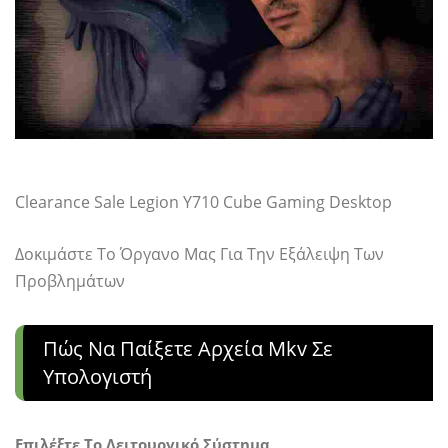
Clearance Sale Legion Y710 Cube Gaming Desktop
Δοκιμάστε Το Όργανο Μας Για Την Εξάλειψη Των
Προβλημάτων
Πώς Να Παίξετε Αρχεία Mkv Σε
Υπολογιστή
Επιλέξτε Το Λειτουργικό Σύστημα