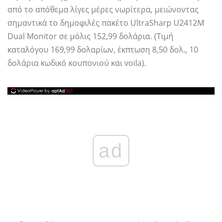
από το απόθεμα λίγες μέρες νωρίτερα, μειώνοντας
σημαντικά το δημοφιλές πακέτο UltraSharp U2412M
Dual Monitor σε μόλις 152,99 δολάρια. (Τιμή
καταλόγου 169,99 δολαρίων, έκπτωση 8,50 δολ., 10
δολάρια κωδικό κουπονιού και voila).
ad