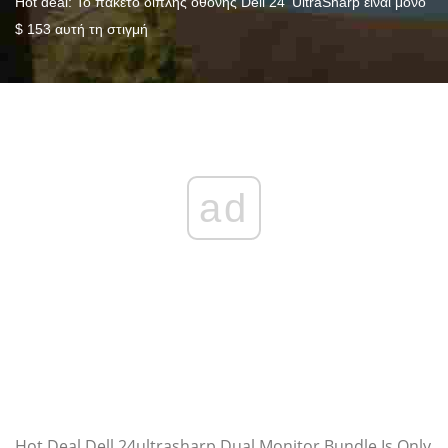
Hot deal: Το πακέτο διπλής οθόνης Dell 24 'UltraSharp είναι μόνο
$ 153 αυτή τη στιγμή
ad
Hot Deal Dell 24ultrasharp Dual Monitor Bundle Is Only