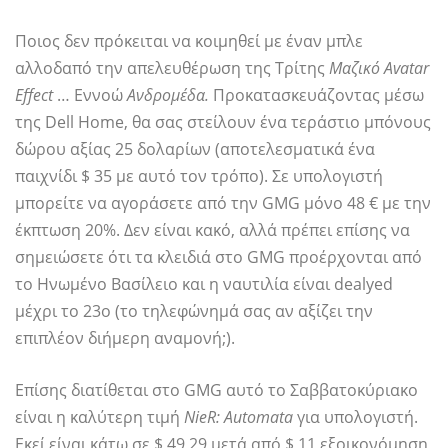
Ποιος δεν πρόκειται να κοιμηθεί με έναν μπλε
αλλοδαπό την απελευθέρωση της Τρίτης
Μαζικό Avatar
Effect
… Εννοώ
Ανδρομέδα.
Προκατασκευάζοντας μέσω
της Dell Home, θα σας στείλουν ένα τεράστιο μπόνους
δώρου αξίας 25 δολαρίων (αποτελεσματικά ένα
παιχνίδι $ 35 με αυτό τον τρόπο). Σε υπολογιστή
μπορείτε να αγοράσετε από την GMG μόνο 48 € με την
έκπτωση 20%. Δεν είναι κακό, αλλά πρέπει επίσης να
σημειώσετε ότι τα κλειδιά στο GMG προέρχονται από
το Ηνωμένο Βασίλειο και η ναυτιλία είναι dealyed
μέχρι το 23ο (το τηλεφώνημά σας αν αξίζει την
επιπλέον διήμερη αναμονή;).
Επίσης διατίθεται στο GMG αυτό το Σαββατοκύριακο
είναι η καλύτερη τιμή
NieR: Automata
για υπολογιστή.
Εκεί είναι κάτω σε $ 49,29 μετά από $ 11 εξοικονόμηση