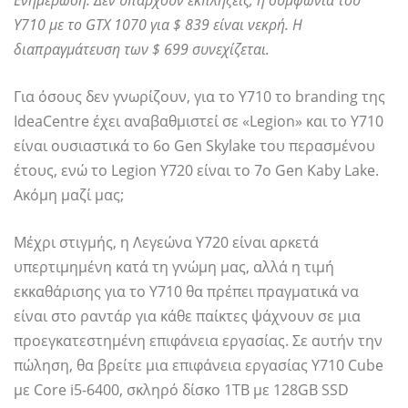
Y710 με το GTX 1070 για $ 839 είναι νεκρή. Η
διαπραγμάτευση των $ 699 συνεχίζεται.
Για όσους δεν γνωρίζουν, για το Y710 το branding της
IdeaCentre έχει αναβαθμιστεί σε «Legion» και το Y710
είναι ουσιαστικά το 6ο Gen Skylake του περασμένου
έτους, ενώ το Legion Y720 είναι το 7ο Gen Kaby Lake.
Ακόμη μαζί μας;
Μέχρι στιγμής, η Λεγεώνα Y720 είναι αρκετά
υπερτιμημένη κατά τη γνώμη μας, αλλά η τιμή
εκκαθάρισης για το Y710 θα πρέπει πραγματικά να
είναι στο ραντάρ για κάθε παίκτες ψάχνουν σε μια
προεγκατεστημένη επιφάνεια εργασίας. Σε αυτήν την
πώληση, θα βρείτε μια επιφάνεια εργασίας Y710 Cube
με Core i5-6400, σκληρό δίσκο 1TB με 128GB SSD