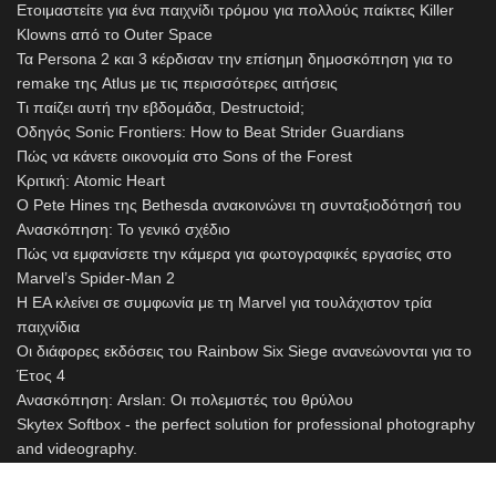
Ετοιμαστείτε για ένα παιχνίδι τρόμου για πολλούς παίκτες Killer
Klowns από το Outer Space
Τα Persona 2 και 3 κέρδισαν την επίσημη δημοσκόπηση για το
remake της Atlus με τις περισσότερες αιτήσεις
Τι παίζει αυτή την εβδομάδα, Destructoid;
Οδηγός Sonic Frontiers: How to Beat Strider Guardians
Πώς να κάνετε οικονομία στο Sons of the Forest
Κριτική: Atomic Heart
Ο Pete Hines της Bethesda ανακοινώνει τη συνταξιοδότησή του
Ανασκόπηση: Το γενικό σχέδιο
Πώς να εμφανίσετε την κάμερα για φωτογραφικές εργασίες στο
Marvel’s Spider-Man 2
Η EA κλείνει σε συμφωνία με τη Marvel για τουλάχιστον τρία
παιχνίδια
Οι διάφορες εκδόσεις του Rainbow Six Siege ανανεώνονται για το
Έτος 4
Ανασκόπηση: Arslan: Οι πολεμιστές του θρύλου
Skytex Softbox - the perfect solution for professional photography
and videography.