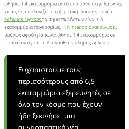
ωθήσει 1,4 εκατομμύρια αντίτυπα μόνο στην Ιαπωνία,
χωρίς να υπολογίζεται η ψηφιακή. Λοιπόν, το νέο
Pokemon Legends
το σήμα πωλήσεων είναι 6,5
εκατομμύρια παγκοσμίως,
Η Nintendo ανακοίνωσε
,
αμέσως αφού η Ιαπωνία ώθησε 1,4 εκατομμύρια σε
φυσικά αντίγραφα. Ακολουθεί η πλήρης δήλωση:
Ευχαριστούμε τους
περισσότερους από 6,5
εκατομμύρια εξερευνητές σε
όλο τον κόσμο που έχουν
ήδη ξεκινήσει μια
συναρπαστική νέα