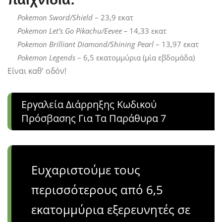
Pokemon Sword/Shield
– 23,9 εκατ
Pokemon Let’s Go Pikachu/Eevee –
14,33 εκατ
Pokemon Brilliant Diamond/Shining Pearl
– 13,97 εκατ
Pokemon Legends
– 6,5 εκατομμύρια (μία εβδομάδα)
Είναι καθ' οδόν!
Εργαλεία Διάρρηξης Κωδικού
Πρόσβασης Για Τα Παράθυρα 7
Ευχαριστούμε τους
περισσότερους από 6,5
εκατομμύρια εξερευνητές σε