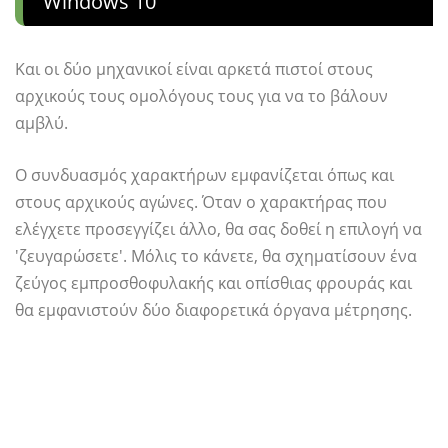
Windows 10
Και οι δύο μηχανικοί είναι αρκετά πιστοί στους
αρχικούς τους ομολόγους τους για να το βάλουν
αμβλύ.
Ο συνδυασμός χαρακτήρων εμφανίζεται όπως και
στους αρχικούς αγώνες. Όταν ο χαρακτήρας που
ελέγχετε προσεγγίζει άλλο, θα σας δοθεί η επιλογή να
'ζευγαρώσετε'. Μόλις το κάνετε, θα σχηματίσουν ένα
ζεύγος εμπροσθοφυλακής και οπίσθιας φρουράς και
θα εμφανιστούν δύο διαφορετικά όργανα μέτρησης.