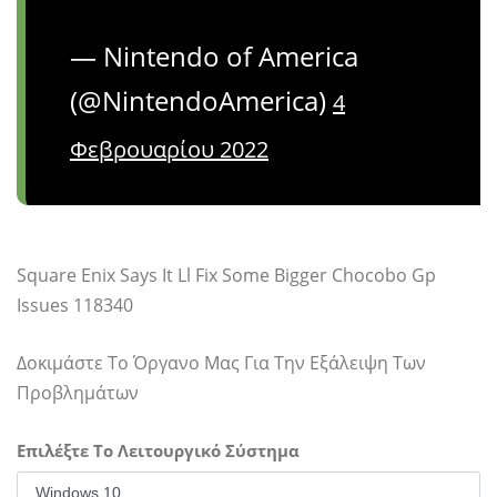
— Nintendo of America
(@NintendoAmerica)
4
Φεβρουαρίου 2022
Square Enix Says It Ll Fix Some Bigger Chocobo Gp
Issues 118340
Δοκιμάστε Το Όργανο Μας Για Την Εξάλειψη Των
Προβλημάτων
Επιλέξτε Το Λειτουργικό Σύστημα