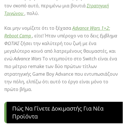
τον σκοπό αυτό, περιμένω μια βουτιά
Στρατηγική
Τριγώνου
, πολύ.
Και μην νομίζετε ότι το ξέχασα
Advance Wars 1+2:
Reboot Camp
, είτε! Ήταν υπέροχο να το δεις
Εμβλημα
ΦΩΤΙΑΣ
ζήσει την καλύτερή του ζωή με ένα
μεγαλύτερο κοινό από λατρεμένους θαυμαστές, και
ενώ
Advance Wars
Το ντεμπούτο στο Switch είναι ένα
πιο μέτριο remake των δύο πρώτων τίτλων
στρατηγικής Game Boy Advance που εντυπωσιάζουν
την πόλη, ελπίζω ότι αυτό το έργο είναι μόνο το
πρώτο βήμα.
Πώς Να Γίνετε Δοκιμαστής Για Νέα
Προϊόντα