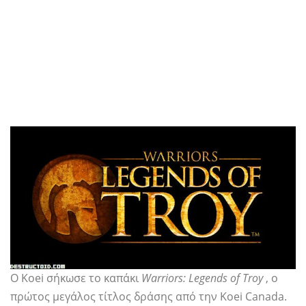
Ο Koei σήκωσε το καπάκι
Warriors: Legends of Troy
, ο
πρώτος μεγάλος τίτλος δράσης από την Koei Canada.