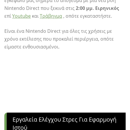
εγκέφαλό μας σήμερα το απόγευμα με μια νέα ροή
Nintendo Direct που ξεκινά στις
2:00 μμ. Ειρηνικός
επί
Youtube
και
Τράβηγμα
, οπότε εγκαταστήστε.
Είναι ένα Nintendo Direct για όλες τις χρήσεις με
χρόνο εκτέλεσης που προκαλεί περιέργεια, οπότε
είμαστε ενθουσιασμένοι.
Εργαλεία Ελέγχου Στρες Για Εφαρμογή
Ιστού