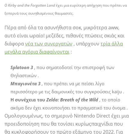
Ο Kirby and the Forgotten Land
έχει μια ευρύτερη απήχηση που πρέπει να
ξεπερνά τους συνηθισμένους θαυμαστές.
Πέρα από όλα τα ασυνήθιστα σοκ, μικρότερα aww,
αυτό είναι ωραίο! μεζέδες, πιθανές πτώσεις σκιάς και
διάφορα
νέα των συνεργατών
, υπάρχουν
τρία άλλα
μεγάλα αγόρια διαφαίνονται
:
Splatoon 3
, που σηματοδοτεί την επιστροφή των
Θηλαστικών .
Μπαγιονέτα 3
, που πρέπει να με πείσει λίγο
περισσότερο με τις δαιμονικές του συγκρούσεις kaiju .
Η συνέχεια του
Zelda: Breath of the Wild
, το οποίο
ακόμα δεν έχει κοινοποιήσει το πραγματικό του όνομα .
Ομολογουμένως, το σημερινό Nintendo Direct έχει μια
προειδοποίηση που θα τονίσει κυρίως
παιχνίδια που
θα κυκλοφορήσουν το πρώτο εξάμηνο του 2022. Για