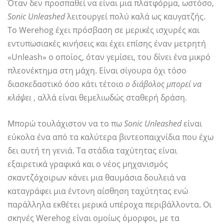
Όταν δεν προσπαθεί να είναι μια πλατφόρμα, ωστόσο,
Sonic Unleashed
λειτουργεί πολύ καλά ως καυγατζής.
Το Werehog έχει πρόσβαση σε μερικές ισχυρές και
εντυπωσιακές κινήσεις και έχει επίσης έναν μετρητή
«Unleash» ο οποίος, όταν γεμίσει, του δίνει ένα μικρό
πλεονέκτημα στη μάχη. Είναι σίγουρα όχι τόσο
διασκεδαστικό όσο κάτι τέτοιο
ο διάβολος μπορεί να
κλάψει
, αλλά είναι θεμελιωδώς σταθερή δράση.
Μπορώ τουλάχιστον να το πω
Sonic Unleashed
είναι
εύκολα ένα από τα καλύτερα βιντεοπαιχνίδια που έχω
δει αυτή τη γενιά. Τα στάδια ταχύτητας είναι
εξαιρετικά γραφικά και ο νέος μηχανισμός
σκαντζόχοιρων κάνει μια θαυμάσια δουλειά να
καταγράφει μια έντονη αίσθηση ταχύτητας ενώ
παράλληλα εκθέτει μερικά υπέροχα περιβάλλοντα. Οι
σκηνές Werehog είναι ομοίως όμορφοι, με τα