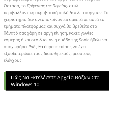
Ωστόσο, το
Πρίγκιπας της Περσίας-
στυλ
περιβαλλοντική ακροβατική απλά δεν λειτουργούν. Τα
χειριστήρια δεν ανταποκρίνονται αρκετά σε αυτά τα
τμήματα πλατφόρμας και συχνά θα βρεθείτε στο
θάνατό σας χάρη σε αργή κίνηση, κακές γωνίες
κάμερας ή και στα δύο. Αν η ομάδα της Sonic ήθελε να
αποχωρήσει
PoP
, θα έπρεπε επίσης να έχει
εξουδετερώσει τους διαισθητικούς, ρευστούς
ελέγχους.
Πώς Να Εκτελέσετε Αρχεία Βάζων Στα
Windows 10