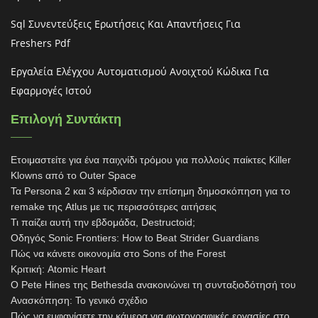
Sql Συνεντεύξεις Ερωτήσεις Και Απαντήσεις Για
Freshers Pdf
Εργαλεία Ελέγχου Αυτοματισμού Ανοιχτού Κώδικα Για
Εφαρμογές Ιστού
Επιλογή Συντάκτη
Ετοιμαστείτε για ένα παιχνίδι τρόμου για πολλούς παίκτες Killer
Klowns από το Outer Space
Τα Persona 2 και 3 κέρδισαν την επίσημη δημοσκόπηση για το
remake της Atlus με τις περισσότερες αιτήσεις
Τι παίζει αυτή την εβδομάδα, Destructoid;
Οδηγός Sonic Frontiers: How to Beat Strider Guardians
Πώς να κάνετε οικονομία στο Sons of the Forest
Κριτική: Atomic Heart
Ο Pete Hines της Bethesda ανακοινώνει τη συνταξιοδότησή του
Ανασκόπηση: Το γενικό σχέδιο
Πώς να εμφανίσετε την κάμερα για φωτογραφικές εργασίες στο