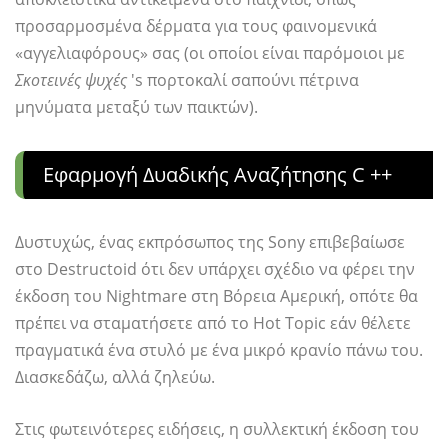
προσαρμοσμένα δέρματα για τους φαινομενικά
«αγγελιαφόρους» σας (οι οποίοι είναι παρόμοιοι με
Σκοτεινές ψυχές
's πορτοκαλί σαπούνι πέτρινα
μηνύματα μεταξύ των παικτών).
Εφαρμογή Δυαδικής Αναζήτησης C ++
Δυστυχώς, ένας εκπρόσωπος της Sony επιβεβαίωσε
στο Destructoid ότι δεν υπάρχει σχέδιο να φέρει την
έκδοση του Nightmare στη Βόρεια Αμερική, οπότε θα
πρέπει να σταματήσετε από το Hot Topic εάν θέλετε
πραγματικά ένα στυλό με ένα μικρό κρανίο πάνω του.
Διασκεδάζω, αλλά ζηλεύω.
Στις φωτεινότερες ειδήσεις, η συλλεκτική έκδοση του