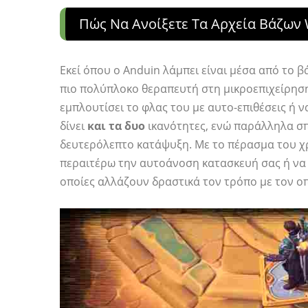
Πώς Να Ανοίξετε Τα Αρχεία Βάζων
Εκεί όπου ο Anduin λάμπει είναι μέσα από το 
πιο πολύπλοκο θεραπευτή στη μικροεπιχείρηση
εμπλουτίσει το φλας του με αυτο-επιθέσεις ή 
δίνει
και τα δυο
ικανότητες, ενώ παράλληλα σπ
δευτερόλεπτο κατάψυξη. Με το πέρασμα του χρ
περαιτέρω την αυτοάνοση κατασκευή σας ή να αν
οποίες αλλάζουν δραστικά τον τρόπο με τον οπ