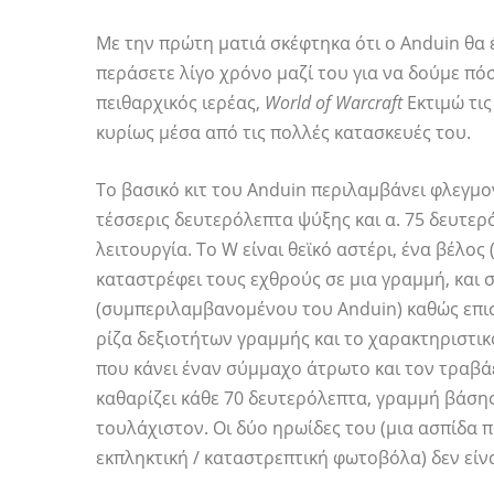
Με την πρώτη ματιά σκέφτηκα ότι ο Anduin θα 
περάσετε λίγο χρόνο μαζί του για να δούμε πόσ
πειθαρχικός ιερέας,
World of Warcraft
Εκτιμώ τι
κυρίως μέσα από τις πολλές κατασκευές του.
Το βασικό κιτ του Anduin περιλαμβάνει φλεγμον
τέσσερις δευτερόλεπτα ψύξης και α. 75 δευτερό
λειτουργία. Το W είναι θεϊκό αστέρι, ένα βέλο
καταστρέφει τους εχθρούς σε μια γραμμή, και
(συμπεριλαμβανομένου του Anduin) καθώς επιστρέ
ρίζα δεξιοτήτων γραμμής και το χαρακτηριστικ
που κάνει έναν σύμμαχο άτρωτο και τον τραβάει
καθαρίζει κάθε 70 δευτερόλεπτα, γραμμή βάσης
τουλάχιστον. Οι δύο ηρωίδες του (μια ασπίδα π
εκπληκτική / καταστρεπτική φωτοβόλα) δεν είν