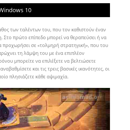
 Windows 10
βάθος των ταλέντων του, που τον καθιστούν έναν
. Στο πρώτο επίπεδο μπορεί να θεραπεύσει ή να
να προχωρήσει σε «τολμηρή στρατηγική», που του
ρώχνει τη λάμψη του με ένα επιπλέον
όνου μπορείτε να επιλέξετε να βελτιώσετε
αβαθμίσετε και τις τρεις βασικές ικανότητες, οι
οίο πλησιάζετε κάθε αψιμαχία.