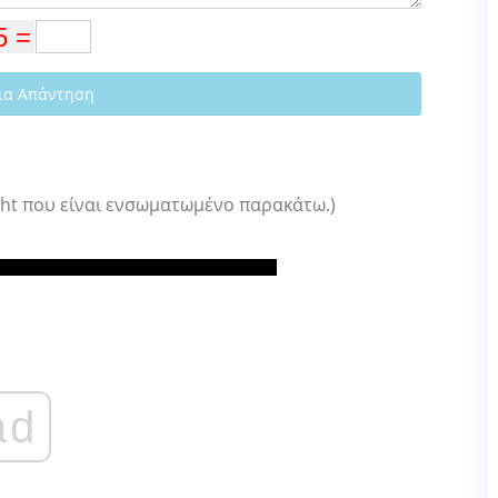
ια Απάντηση
ight που είναι ενσωματωμένο παρακάτω.)
ad