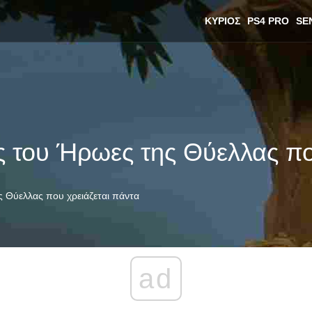
ΚΎΡΙΟΣ
PS4 PRO
SE
ας του Ήρωες της Θύελλας πο
ης Θύελλας που χρειάζεται πάντα
ad