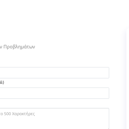
Των Προβλημάτων
ά)