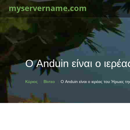
myservername.com
Ο Anduin είναι ο ιερέ
Κύριος
Βίντεο
Ο Anduin είναι ο ιερέας του Ήρωες τ