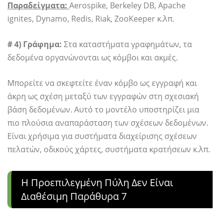
Παραδείγματα:
Aerospike, Berkeley DB, Apache
ignites, Dynamo, Redis, Riak, ZooKeeper κ.λπ.
# 4) Γράφημα:
Στα καταστήματα γραφημάτων, τα
δεδομένα οργανώνονται ως κόμβοι και ακμές.
Μπορείτε να σκεφτείτε έναν κόμβο ως εγγραφή και
άκρη ως σχέση μεταξύ των εγγραφών στη σχεσιακή
βάση δεδομένων. Αυτό το μοντέλο υποστηρίζει μια
πιο πλούσια αναπαράσταση των σχέσεων δεδομένων.
Είναι χρήσιμα για συστήματα διαχείρισης σχέσεων
πελατών, οδικούς χάρτες, συστήματα κρατήσεων κ.λπ.
Η Προεπιλεγμένη Πύλη Δεν Είναι
Διαθέσιμη Παράθυρα 7