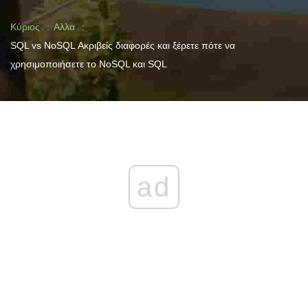
Κύριος
Αλλα
SQL vs NoSQL Ακριβείς διαφορές και ξέρετε πότε να
χρησιμοποιήσετε το NoSQL και SQL
ad