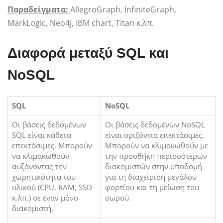
Παραδείγματα:
AllegroGraph, InfiniteGraph,
MarkLogic, Neo4j, IBM chart, Titan κ.λπ.
Διαφορά μεταξύ SQL και
NoSQL
SQL
NoSQL
Οι βάσεις δεδομένων
Οι βάσεις δεδομένων NoSQL
SQL είναι κάθετα
είναι οριζόντια επεκτάσιμες.
επεκτάσιμες. Μπορούν
Μπορούν να κλιμακωθούν με
να κλιμακωθούν
την προσθήκη περισσότερων
αυξάνοντας την
διακομιστών στην υποδομή
χωρητικότητα του
για τη διαχείριση μεγάλου
υλικού (CPU, RAM, SSD
φορτίου και τη μείωση του
κ.λπ.) σε έναν μόνο
σωρού.
διακομιστή.