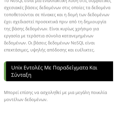
Το NoSQL είναι μια εναλλακτική λύση στις συμβατικές
σχεσιακές βάσεις δεδομένων στις οποίες τα δεδομένα
τοποθετούνται σε πίνακες και η δομή των δεδομένων
έχει σχεδιαστεί προσεκτικά πριν από τη δημιουργία
της βάσης δεδομένων. Είναι κυρίως χρήσιμο για
εργασία με τεράστια σύνολα κατανεμημένων
δεδομένων. Οι βάσεις δεδομένων NoSQL είναι
επεκτάσιμες, υψηλής απόδοσης και ευέλικτες.
Unix Εντολές Με Παραδείγματα Και
Σύνταξη
Μπορεί επίσης να ασχοληθεί με μια μεγάλη ποικιλία
μοντέλων δεδομένων.