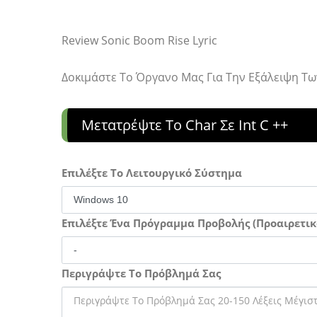
Review Sonic Boom Rise Lyric
Δοκιμάστε Το Όργανο Μας Για Την Εξάλειψη 
Μετατρέψτε Το Char Σε Int C ++
Επιλέξτε Το Λειτουργικό Σύστημα
Επιλέξτε Ένα Πρόγραμμα Προβολής (Προαιρετικ
Περιγράψτε Το Πρόβλημά Σας