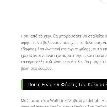
Πριν από το χέρι, θα μπορούσατε να σταθείτε 
αφήσετε να βολώνουν συνεχώς τα βέλη σας. Δε
έδαφος μέσα
Αναπνοή της άγριας φύσης
, αυτό ε
χρειάζονταν. Ενώ έχω παρατηρήσει κάτι τέτοιο 
τα εκμεταλλευτώ. Φαίνεται ότι δεν θα μπορείτε
βέλη στο έδαφος.
Ποιες Είναι Οι Φάσεις Του Κύκλου
Μαζί με αυτό, ο Wolf Link έλαβε λίγο debuff. Η