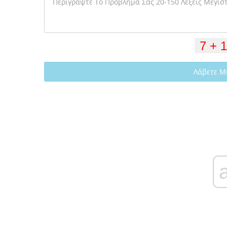
Λάβετε Μ