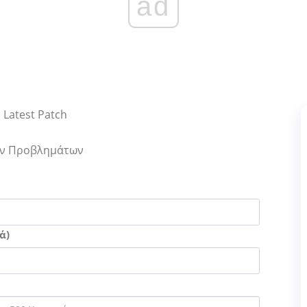
ad
 Latest Patch
Των Προβλημάτων
ά)