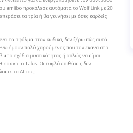
t Princess HD
για να ενεργοποιήσετε τον σύντροφό
του amiibo προκάλεσε αυτόματα το Wolf Link με 20
ξεπεράσει τα τρία ή θα γεννήσει με όσες καρδιές
νει το σφάλμα στον κώδικα, δεν ξέρω πώς αυτό
. Ενώ ήμουν πολύ χαρούμενος που τον έκανα στο
έβω τα σχέδια μυστικότητας ή απλώς να είμαι
inox και ο Talus. Οι τυφλά επιθέσεις δεν
ώσετε το AI του;