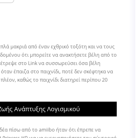
απλά μακριά από έναν εχθρικό τοξότη και να τους
δομένου ότι μπορείτε να ανακτήσετε βέλη από το
πέτρεψε στο Link να συσσωρεύσει όσα βέλη
όταν έπαιζα στο παιχνίδι, ποτέ δεν σκέφτηκα να
 πλέον, καθώς το παιχνίδι διατηρεί περίπου 20
 Ζωής Ανάπτυξης Λογισμικού
 ιδέα πίσω από το amiibo ήταν ότι έπρεπε να