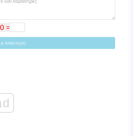
ια Απάντηση
ad