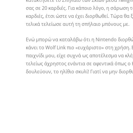
κατακτήσετε το Σπήλαιο των Σκιών μέσα
Twiligh
σας σε 20 καρδιές. Για κάποιο λόγο, η σάρωση 
καρδιές, έτσι ώστε να έχει διορθωθεί. Τώρα θα 
τελικά τελείωσε αυτή τη σπήλαιο μπόνους με.
Ενώ μπορώ να καταλάβω ότι η Nintendo διορθώ
κάνει το Wolf Link πιο «ευχάριστο» στη χρήση
παιχνίδι μου, είχε συχνά ως αποτέλεσμα να κλ
τελείως άχρηστος ενάντια σε αφεντικά όπως ο H
δουλεύουν, το ηλίθιο σκυλί! Γιατί να μην διορθ