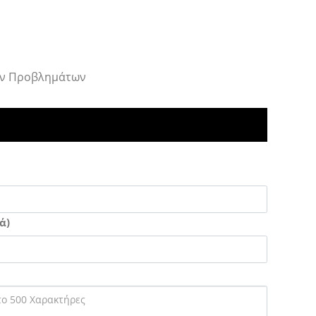
Των Προβλημάτων
ά)