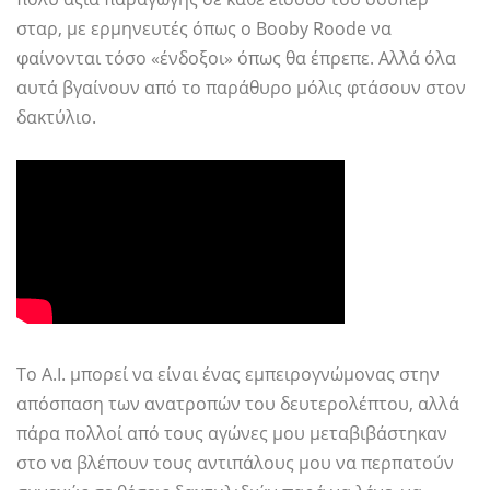
σταρ, με ερμηνευτές όπως ο Booby Roode να
φαίνονται τόσο «ένδοξοι» όπως θα έπρεπε. Αλλά όλα
αυτά βγαίνουν από το παράθυρο μόλις φτάσουν στον
δακτύλιο.
Το A.I. μπορεί να είναι ένας εμπειρογνώμονας στην
απόσπαση των ανατροπών του δευτερολέπτου, αλλά
πάρα πολλοί από τους αγώνες μου μεταβιβάστηκαν
στο να βλέπουν τους αντιπάλους μου να περπατούν