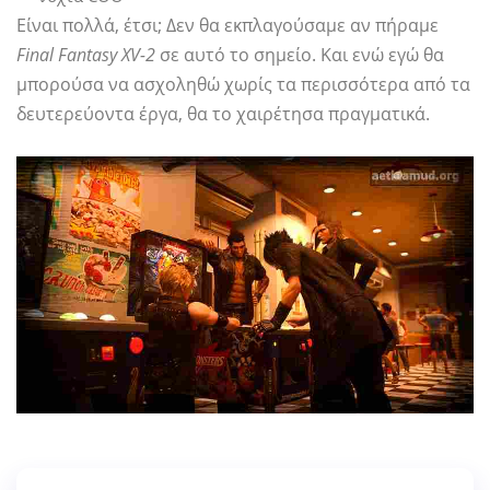
Είναι πολλά, έτσι; Δεν θα εκπλαγούσαμε αν πήραμε
Final Fantasy XV-2
σε αυτό το σημείο. Και ενώ εγώ θα
μπορούσα να ασχοληθώ χωρίς τα περισσότερα από τα
δευτερεύοντα έργα, θα το χαιρέτησα πραγματικά.