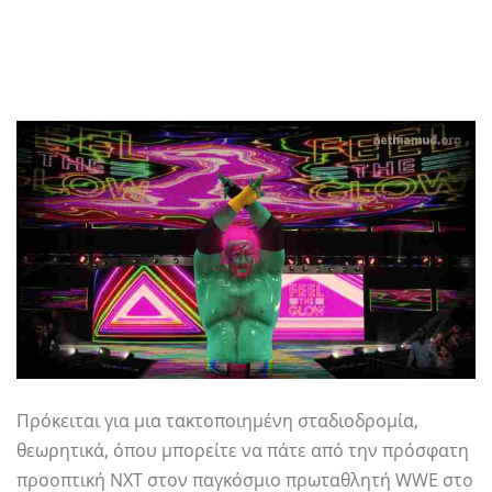
Πρόκειται για μια τακτοποιημένη σταδιοδρομία,
θεωρητικά, όπου μπορείτε να πάτε από την πρόσφατη
προοπτική NXT στον παγκόσμιο πρωταθλητή WWE στο