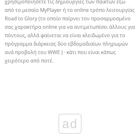
χρησιμοποιήσετε τις δημιουργίες των παικτών έξω
από το μεσαίο MyPlayer ή το online τρόπο λειτουργίας
Road to Glory (το οποίο παίρνει τον προσαρμοσμένο
σας χαρακτήρα online για να αντιμετωπίσει άλλους για
πόντους, αλλά φαίνεται να είναι κλειδωμένο για το
πρόγραμμα διάρκειας δύο εβδομαδιαίων πληρωμών
ανά προβολή του WWE ) · κάτι που είναι κάπως
χειρότερο από ποτέ.
ad