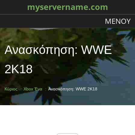
myservername.com
ΜΕΝΟΎ
Ανασκόπηση: WWE
2K18
Κύριος
Xbox Ένα
Ανασκόπηση: WWE 2K18