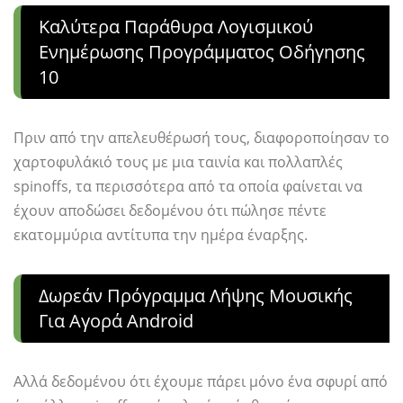
Καλύτερα Παράθυρα Λογισμικού
Ενημέρωσης Προγράμματος Οδήγησης
10
Πριν από την απελευθέρωσή τους, διαφοροποίησαν το
χαρτοφυλάκιό τους με μια ταινία και πολλαπλές
spinoffs, τα περισσότερα από τα οποία φαίνεται να
έχουν αποδώσει δεδομένου ότι πώλησε πέντε
εκατομμύρια αντίτυπα την ημέρα έναρξης.
Δωρεάν Πρόγραμμα Λήψης Μουσικής
Για Αγορά Android
Αλλά δεδομένου ότι έχουμε πάρει μόνο ένα σφυρί από