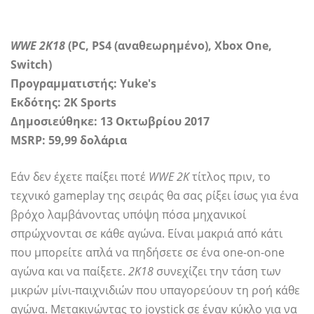
WWE 2K18
(PC, PS4 (αναθεωρημένο), Xbox One,
Switch)
Προγραμματιστής: Yuke's
Εκδότης: 2K Sports
Δημοσιεύθηκε: 13 Οκτωβρίου 2017
MSRP: 59,99 δολάρια
Εάν δεν έχετε παίξει ποτέ
WWE 2K
τίτλος πριν, το
τεχνικό gameplay της σειράς θα σας ρίξει ίσως για ένα
βρόχο λαμβάνοντας υπόψη πόσα μηχανικοί
σπρώχνονται σε κάθε αγώνα. Είναι μακριά από κάτι
που μπορείτε απλά να πηδήσετε σε ένα one-on-one
αγώνα και να παίξετε.
2Κ18
συνεχίζει την τάση των
μικρών μίνι-παιχνιδιών που υπαγορεύουν τη ροή κάθε
αγώνα. Μετακινώντας το joystick σε έναν κύκλο για να