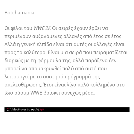
Botchamania
Οι φίλοι του
WWE 2K
Οι σειρές έχουν έρθει να
περιμένουν αυξανόμενες αλλαγές από έτος σε έτος.
Αλλά η γενική ελπίδα είναι ότι αυτές οι αλλαγές είναι
προς το καλύτερο. Είναι μια σειρά που πειραματίζεται
διαρκώς με τη φόρμουλα της, αλλά παράξενα δεν
μπορεί να απομακρυνθεί πολύ από αυτό που
λειτουργεί με το αυστηρό πρόγραμμά της
απελευθέρωσης. Έτσι είναι λίγο πολύ κολλημένο στο
ίδιο ράουμ WWE βρίσκει συνεχώς μέσα.