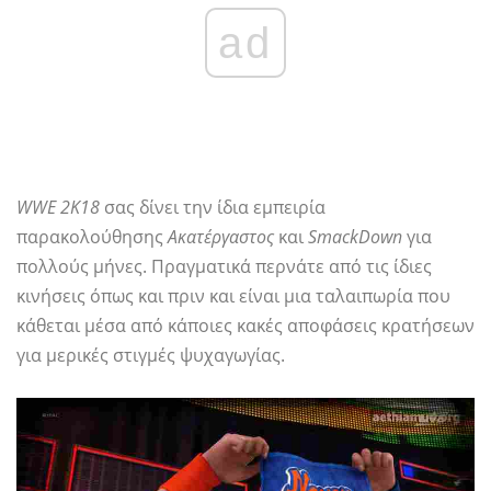
ad
WWE 2K18
σας δίνει την ίδια εμπειρία
παρακολούθησης
Ακατέργαστος
και
SmackDown
για
πολλούς μήνες. Πραγματικά περνάτε από τις ίδιες
κινήσεις όπως και πριν και είναι μια ταλαιπωρία που
κάθεται μέσα από κάποιες κακές αποφάσεις κρατήσεων
για μερικές στιγμές ψυχαγωγίας.