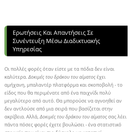
Ερωτήσεις Και Απαντήσεις Σε
Συνέντευξη Μέσω Διαδικτυακής
Υπηρεσίας
Οι πολλές φορές όταν είστε με τα πόδια δεν είναι
καλύτερα.
Δοκιμές του δράκου του αίματος
έχει
αμήχανη, μπαλαντέρ πλατφόρμα και σκοποβολή - το
είδος που θα περιμένατε από ένα παιχνίδι πολύ
μεγαλύτερο από αυτό. Θα μπορούσε να αγνοηθεί αν
δεν αντλούσε από μια σειρά που βασίζεται στην
ακρίβεια. Αλλά,
Δοκιμές του δράκου του αίματος
σας λέει
πάντα πόσες φορές έχετε βουλώσει - ένα στατιστικό