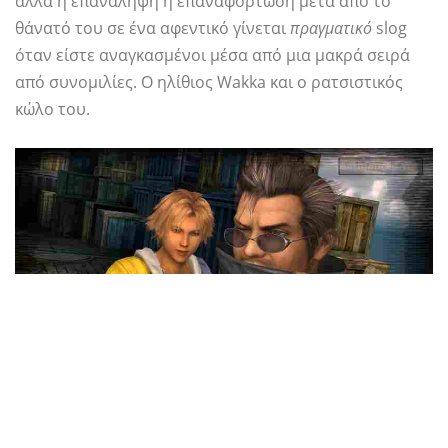
αλλά η επανάληψη ή επαναφόρτωση μετά από το
θάνατό του σε ένα αφεντικό γίνεται
πραγματικό
slog
όταν είστε αναγκασμένοι μέσα από μια μακρά σειρά
από συνομιλίες. Ο ηλίθιος Wakka και ο ρατσιστικός
κώλο του.
Μπορείτε να πείτε ότι η πλατεία Enix το
συνειδητοποίησε επειδή
Final Fantasy XII
έχει πολλά