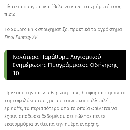
Πλατεία πραγματικά ήθελε να κάνει τα χρήματά τους
πίσω
Το Square Enix στοιχηματίζει πρακτικά το αγρόκτημα
Final Fantasy XV
.
Καλύτερα Παράθυρα Λογισμικού
Ενημέρωσης Προγράμματος Οδήγησης
10
Πριν από την απελευθέρωσή τους, διαφοροποίησαν το
χαρτοφυλάκιό τους με μια ταινία και πολλαπλές
spinoffs, τα περισσότερα από τα οποία φαίνεται να
έχουν αποδώσει δεδομένου ότι πώλησε πέντε
εκατομμύρια αντίτυπα την ημέρα έναρξης.