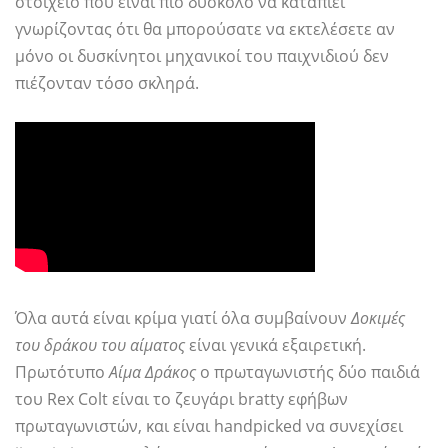
στοιχείο που είναι πιο δύσκολο να καταπιεί
γνωρίζοντας ότι θα μπορούσατε να εκτελέσετε αν
μόνο οι δυσκίνητοι μηχανικοί του παιχνιδιού δεν
πιέζονταν τόσο σκληρά.
Όλα αυτά είναι κρίμα γιατί όλα συμβαίνουν
Δοκιμές
του δράκου του αίματος
είναι γενικά εξαιρετική.
Πρωτότυπο
Αίμα Δράκος
ο πρωταγωνιστής δύο παιδιά
του Rex Colt είναι το ζευγάρι bratty εφήβων
πρωταγωνιστών, και είναι handpicked να συνεχίσει