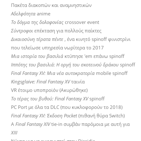
Πακέτα διακοπών και αναμνηστικών
Αδελφότητα
anime
Το δόγμα της δολοφονίας
crossover event
Σύντροφοι
επέκταση για πολλούς παίκτες
Δικαιοσύνη τέρατα πέντε
, ένα κινητό spinoff φινιστρίνι
που τελείωσε υπηρεσία νωρίτερα το 2017
Μια ιστορία του βασιλιά
κτύπησε 'em επάνω spinoff
Ιππότης του βασιλιά: Η οργή του σκοτεινού δράκου
spinoff
Final Fantasy XV: Μια νέα αυτοκρατορία
mobile spinoff
Kingsglaive: Final Fantasy XV
ταινία
VR έτοιμο υποπροϊόν (Ακυρώθηκε)
Το τέρας του βυθού: Final Fantasy XV
spinoff
PC Port με όλα τα DLC (που κυκλοφορούν το 2018)
Final Fantasy XV: Έκδοση Pocket
(πιθανή θύρα Switch)
Α
Final Fantasy XIV
tie-in συμβάν παρόμοια με αυτή για
XIII