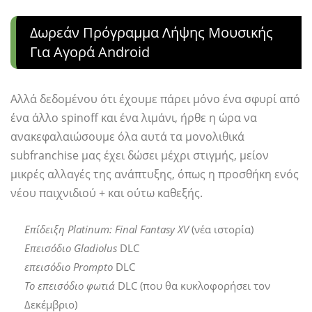
Δωρεάν Πρόγραμμα Λήψης Μουσικής
Για Αγορά Android
Αλλά δεδομένου ότι έχουμε πάρει μόνο ένα σφυρί από
ένα άλλο spinoff και ένα λιμάνι, ήρθε η ώρα να
ανακεφαλαιώσουμε όλα αυτά τα μονολιθικά
subfranchise μας έχει δώσει μέχρι στιγμής, μείον
μικρές αλλαγές της ανάπτυξης, όπως η προσθήκη ενός
νέου παιχνιδιού + και ούτω καθεξής.
Επίδειξη Platinum: Final Fantasy XV
(νέα ιστορία)
Επεισόδιο Gladiolus
DLC
επεισόδιο Prompto
DLC
Το επεισόδιο φωτιά
DLC (που θα κυκλοφορήσει τον
Δεκέμβριο)