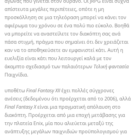
αγώνας που γίνεται στον ουρανό. Οι JRPG είναι συχνά
απίστευτα μεγάλες περιπέτειες, οπότε η μη
προσκόλληση σε μια τηλεόραση μπορεί να κάνει τον
αφιέρωμα του χρόνου σε ένα πολύ πιο εύκολο. Βοηθά
να μπορείτε να αναστείλετε τον διακόπτη σας ανά
πάσα στιγμή, πράγμα που σημαίνει ότι δεν χρειάζεται
καν να το αποθηκεύσετε αν εμφανιστεί κάτι. Αυτή η
ευελιξία είναι κάτι που λειτουργεί καλά με τον
άκαμπτο σχεδιασμό των παλαιότερων
Τελική φαντασία
Παιχνίδια.
υποθέτω
Final Fantasy XII
έχει πολλές σύγχρονες
ανέσεις (δεδομένου ότι προέρχεται από το 2006), αλλά
Final Fantasy X
είναι μια πραγματική απόλαυση στο
διακόπτη. Προέρχεται από μια εποχή μετάβασης για
την πλατεία Enix, μία που αλιεύεται μεταξύ της
ανάπτυξης μεγάλων παιχνιδιών προϋπολογισμού για