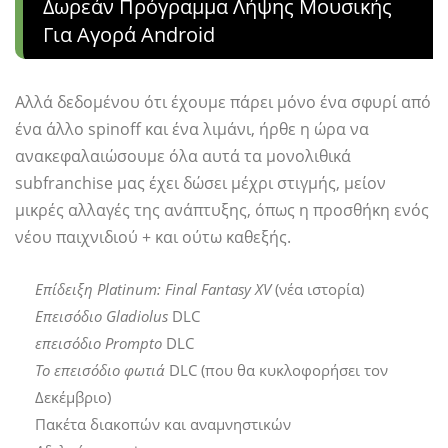
Δωρεάν Πρόγραμμα Λήψης Μουσικής
Για Αγορά Android
Αλλά δεδομένου ότι έχουμε πάρει μόνο ένα σφυρί από
ένα άλλο spinoff και ένα λιμάνι, ήρθε η ώρα να
ανακεφαλαιώσουμε όλα αυτά τα μονολιθικά
subfranchise μας έχει δώσει μέχρι στιγμής, μείον
μικρές αλλαγές της ανάπτυξης, όπως η προσθήκη ενός
νέου παιχνιδιού + και ούτω καθεξής.
Επίδειξη Platinum: Final Fantasy XV
(νέα ιστορία)
Επεισόδιο Gladiolus
DLC
επεισόδιο Prompto
DLC
Το επεισόδιο φωτιά
DLC (που θα κυκλοφορήσει τον
Δεκέμβριο)
Πακέτα διακοπών και αναμνηστικών