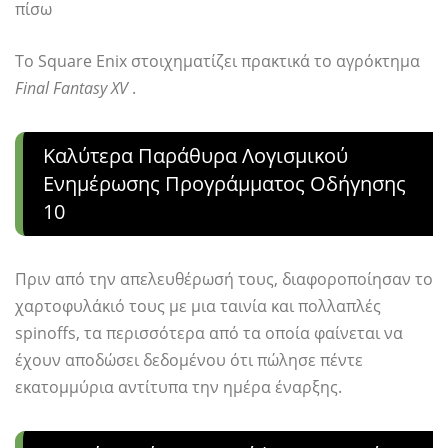
πίσω
Το Square Enix στοιχηματίζει πρακτικά το αγρόκτημα
Final Fantasy XV
.
Καλύτερα Παράθυρα Λογισμικού
Ενημέρωσης Προγράμματος Οδήγησης
10
Πριν από την απελευθέρωσή τους, διαφοροποίησαν το
χαρτοφυλάκιό τους με μια ταινία και πολλαπλές
spinoffs, τα περισσότερα από τα οποία φαίνεται να
έχουν αποδώσει δεδομένου ότι πώλησε πέντε
εκατομμύρια αντίτυπα την ημέρα έναρξης.