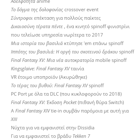
Αδελφότητα
anime
Το δόγμα της δολοφονίας
crossover event
Σύντροφοι
επέκταση για πολλούς παίκτες
Δικαιοσύνη τέρατα πέντε
, ένα κινητό spinoff φινιστρίνι
που τελείωσε υπηρεσία νωρίτερα το 2017
Μια ιστορία του βασιλιά
κτύπησε 'em επάνω spinoff
Ιππότης του βασιλιά: Η οργή του σκοτεινού δράκου
spinoff
Final Fantasy XV: Μια νέα αυτοκρατορία
mobile spinoff
Kingsglaive: Final Fantasy XV
ταινία
VR έτοιμο υποπροϊόν (Ακυρώθηκε)
Το τέρας του βυθού: Final Fantasy XV
spinoff
PC Port με όλα τα DLC (που κυκλοφορούν το 2018)
Final Fantasy XV: Έκδοση Pocket
(πιθανή θύρα Switch)
Α
Final Fantasy XIV
tie-in συμβάν παρόμοια με αυτή για
XIII
Νύχτα για να εμφανιστεί στην Dissidia
Για να εμφανιστεί το βράδυ
Tekken 7