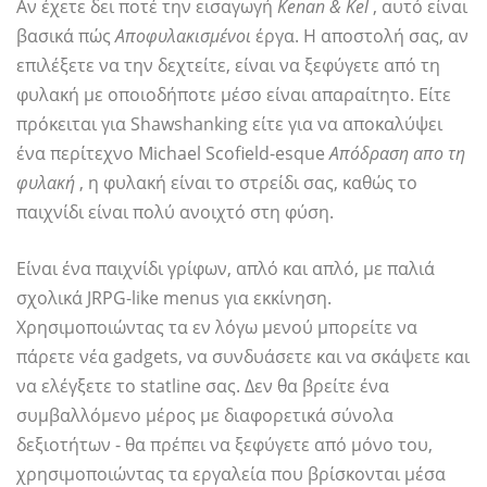
Αν έχετε δει ποτέ την εισαγωγή
Kenan & Kel
, αυτό είναι
βασικά πώς
Αποφυλακισμένοι
έργα. Η αποστολή σας, αν
επιλέξετε να την δεχτείτε, είναι να ξεφύγετε από τη
φυλακή με οποιοδήποτε μέσο είναι απαραίτητο. Είτε
πρόκειται για Shawshanking είτε για να αποκαλύψει
ένα περίτεχνο Michael Scofield-esque
Απόδραση απο τη
φυλακή
, η φυλακή είναι το στρείδι σας, καθώς το
παιχνίδι είναι πολύ ανοιχτό στη φύση.
Είναι ένα παιχνίδι γρίφων, απλό και απλό, με παλιά
σχολικά JRPG-like menus για εκκίνηση.
Χρησιμοποιώντας τα εν λόγω μενού μπορείτε να
πάρετε νέα gadgets, να συνδυάσετε και να σκάψετε και
να ελέγξετε το statline σας. Δεν θα βρείτε ένα
συμβαλλόμενο μέρος με διαφορετικά σύνολα
δεξιοτήτων - θα πρέπει να ξεφύγετε από μόνο του,
χρησιμοποιώντας τα εργαλεία που βρίσκονται μέσα