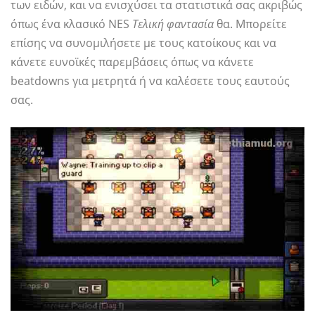
των ειδών, και να ενισχύσει τα στατιστικά σας ακριβώς
όπως ένα κλασικό NES
Τελική φαντασία
θα. Μπορείτε
επίσης να συνομιλήσετε με τους κατοίκους και να
κάνετε ευνοϊκές παρεμβάσεις όπως να κάνετε
beatdowns για μετρητά ή να καλέσετε τους εαυτούς
σας.