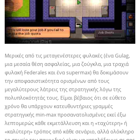
Μερικές από τις μεταγενέστερες φυλακές (ένα Gulag,
μια μεσαία θέση ασφαλείας, μια ζούγκλα, μια τραχιά
φυλακή Federales και ένα supermax) θα δοκιμάσουν
την αποφασιστικότητα ορισμένων από τους
μεγαλύτερους λάτρεις της στρατηγικής λόγω της
πολυπλοκότητάς τους. Είμαι βέβαιος ότι σε εύθετο
χρόνο θα υπάρχουν κατευθυντήριες γραμμές
στρατηγικής min-max προσανατολισμένες εκεί έξω
λεπτομερώς κάθε εκμετάλλευση και η «ταχύτερη» ή
«καλύτερη» τρόπος από κάθε σενάριο, αλλά ολόκληρο
το σημείο του παιχνιδιού είναι να καταλήξουμε σε σας