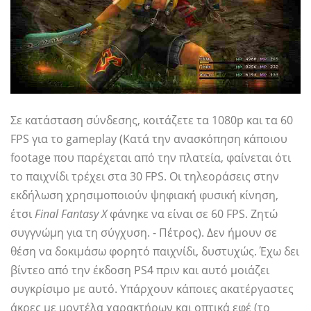
Σε κατάσταση σύνδεσης, κοιτάζετε τα 1080p και τα 60
FPS για το gameplay (Κατά την ανασκόπηση κάποιου
footage που παρέχεται από την πλατεία, φαίνεται ότι
το παιχνίδι τρέχει στα 30 FPS. Οι τηλεοράσεις στην
εκδήλωση χρησιμοποιούν ψηφιακή φυσική κίνηση,
έτσι
Final Fantasy X
φάνηκε να είναι σε 60 FPS. Ζητώ
συγγνώμη για τη σύγχυση. - Πέτρος). Δεν ήμουν σε
θέση να δοκιμάσω φορητό παιχνίδι, δυστυχώς. Έχω δει
βίντεο από την έκδοση PS4 πριν και αυτό μοιάζει
συγκρίσιμο με αυτό. Υπάρχουν κάποιες ακατέργαστες
άκρες με μοντέλα χαρακτήρων και οπτικά εφέ (το