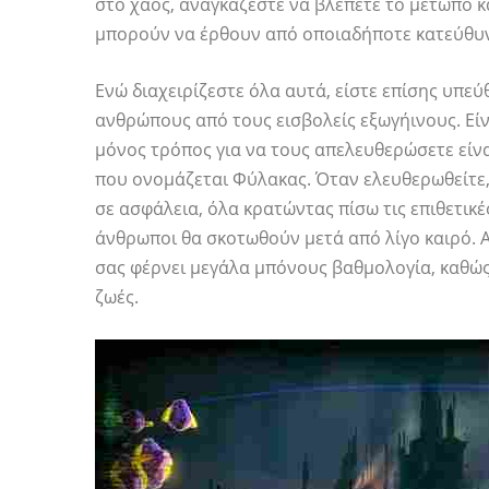
στο χάος, αναγκάζεστε να βλέπετε το μέτωπο κα
μπορούν να έρθουν από οποιαδήποτε κατεύθυ
Ενώ διαχειρίζεστε όλα αυτά, είστε επίσης υπε
ανθρώπους από τους εισβολείς εξωγήινους. Είν
μόνος τρόπος για να τους απελευθερώσετε είν
που ονομάζεται Φύλακας. Όταν ελευθερωθείτε,
σε ασφάλεια, όλα κρατώντας πίσω τις επιθετικ
άνθρωποι θα σκοτωθούν μετά από λίγο καιρό. Α
σας φέρνει μεγάλα μπόνους βαθμολογία, καθώς
ζωές.