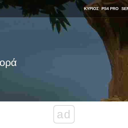
ΚΎΡΙΟΣ
PS4 PRO
SE
ορά
ad