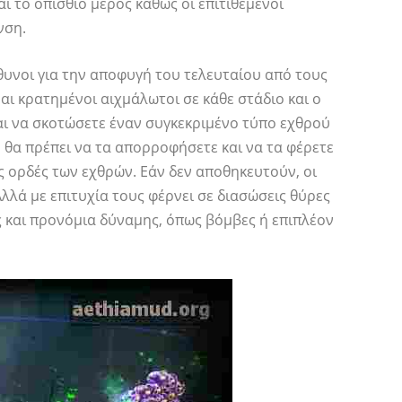
ι το οπίσθιο μέρος καθώς οι επιτιθέμενοι
νση.
ύθυνοι για την αποφυγή του τελευταίου από τους
αι κρατημένοι αιχμάλωτοι σε κάθε στάδιο και ο
αι να σκοτώσετε έναν συγκεκριμένο τύπο εχθρού
 θα πρέπει να τα απορροφήσετε και να τα φέρετε
ές ορδές των εχθρών. Εάν δεν αποθηκευτούν, οι
λλά με επιτυχία τους φέρνει σε διασώσεις θύρες
 και προνόμια δύναμης, όπως βόμβες ή επιπλέον