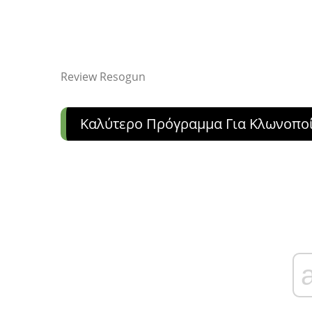
Review Resogun
Καλύτερο Πρόγραμμα Για Κλωνοποί