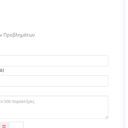
Των Προβλημάτων
ά)