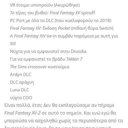
VR έτοιμο υποπροϊόν (Ακυρώθηκε)
Το τέρας του βυθού: Final Fantasy XV
spinoff
PC Port με όλα τα DLC (που κυκλοφορούν το 2018)
Final Fantasy XV: Έκδοση Pocket
(πιθανή θύρα Switch)
Α
Final Fantasy XIV
tie-in συμβάν παρόμοια με αυτή για
XIII
Νύχτα για να εμφανιστεί στην Dissidia
Για να εμφανιστεί το βράδυ
Tekken 7
The Sims
crossover κοστούμια
Ardyn DLC
DLC αράχνη
Luna DLC
νύχτα COO
Είναι πολλά, έτσι; Δεν θα εκπλαγούσαμε αν πήραμε
Final Fantasy XV-2
σε αυτό το σημείο. Και ενώ εγώ θα
μπορούσα να ασχοληθώ χωρίς τα περισσότερα από τα