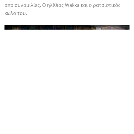
από συνομιλίες. Ο ηλίθιος Wakka και ο ρατσιστικός
κώλο του.
Μπορείτε να πείτε ότι η πλατεία Enix το
συνειδητοποίησε επειδή
Final Fantasy XII
έχει πολλά
περισσότερα χαρακτηριστικά που υπάρχουν. Αρχικά
ξεκίνησε στο PS4 πριν από λίγα χρόνια, η έκδοση που