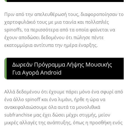
Πριν από την απελευθέρωσή τους, διαφοροποίησαν το
χαρτοφυλάκιό τους με μια ταινία και πολλαπλές
spinoffs, τα περισσότερα από τα οποία φαίνεται να
έχουν αποδώσει δεδομένου ότι πώλησε πέντε
εκατομμύρια αντίτυπα την ημέρα έναρξης.
Δωρεάν Πρόγραμμα Λήψης Μουσικής
Για Αγορά Android
Αλλά δεδομένου ότι έχουμε πάρει μόνο ένα σφυρί από
ένα άλλο spinoff και ένα λιμάνι, ήρθε η ώρα να
ανακεφαλαιώσουμε όλα αυτά τα μονολιθικά
subfranchise μας έχει δώσει μέχρι στιγμής, μείον
μικρές αλλαγές της ανάπτυξης, όπως η προσθήκη ενός