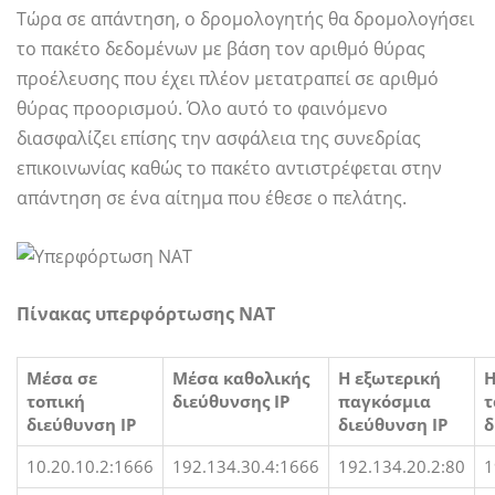
Τώρα σε απάντηση, ο δρομολογητής θα δρομολογήσει
το πακέτο δεδομένων με βάση τον αριθμό θύρας
προέλευσης που έχει πλέον μετατραπεί σε αριθμό
θύρας προορισμού. Όλο αυτό το φαινόμενο
διασφαλίζει επίσης την ασφάλεια της συνεδρίας
επικοινωνίας καθώς το πακέτο αντιστρέφεται στην
απάντηση σε ένα αίτημα που έθεσε ο πελάτης.
Πίνακας υπερφόρτωσης NAT
Μέσα σε
Μέσα καθολικής
Η εξωτερική
Η
τοπική
διεύθυνσης IP
παγκόσμια
τ
διεύθυνση IP
διεύθυνση IP
δ
10.20.10.2:1666
192.134.30.4:1666
192.134.20.2:80
1