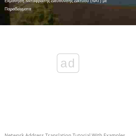
Εκμάθηση Μετάφρασης Διεύθυνσης Δικτύου (NAT) με
Παραδείγματα
ad
Network Address Translation Tutorial With Examples