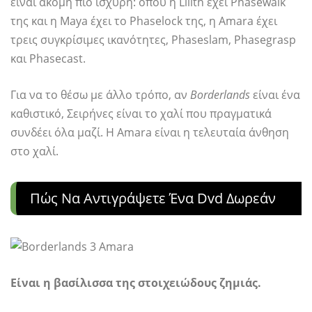
είναι ακόμη πιο ισχυρή: όπου η Lilith έχει Phasewalk
της και η Maya έχει το Phaselock της, η Amara έχει
τρεις συγκρίσιμες ικανότητες, Phaseslam, Phasegrasp
και Phasecast.
Για να το θέσω με άλλο τρόπο, αν
Borderlands
είναι ένα
καθιστικό, Σειρήνες είναι το χαλί που πραγματικά
συνδέει όλα μαζί. Η Amara είναι η τελευταία άνθηση
στο χαλί.
Πώς Να Αντιγράψετε Ένα Dvd Δωρεάν
Είναι η βασίλισσα της στοιχειώδους ζημιάς.