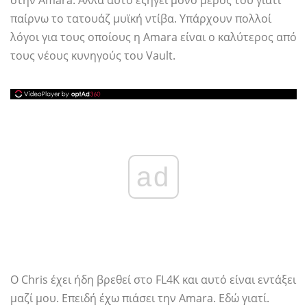
στην Amara. Αλλά αυτό εξηγεί μόνο μέρος του γιατί
παίρνω το τατουάζ μυϊκή ντίβα. Υπάρχουν πολλοί
λόγοι για τους οποίους η Amara είναι ο καλύτερος από
τους νέους κυνηγούς του Vault.
ad
Ο Chris έχει ήδη βρεθεί στο FL4K και αυτό είναι εντάξει
μαζί μου. Επειδή έχω πιάσει την Amara. Εδώ γιατί.