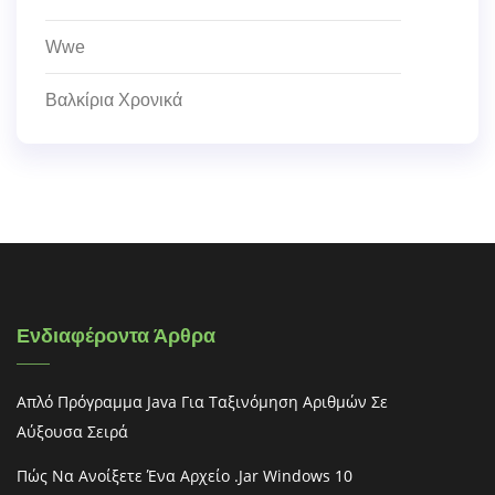
Wwe
Βαλκίρια Χρονικά
Ενδιαφέροντα Άρθρα
Απλό Πρόγραμμα Java Για Ταξινόμηση Αριθμών Σε
Αύξουσα Σειρά
Πώς Να Ανοίξετε Ένα Αρχείο .jar Windows 10