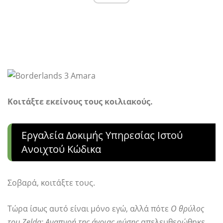
Κοιτάξτε εκείνους τους κοιλιακούς.
Εργαλεία Δοκιμής Υπηρεσίας Ιστού
Ανοιχτού Κώδικα
Σοβαρά, κοιτάξτε τους.
Τώρα ίσως αυτό είναι μόνο εγώ, αλλά πότε
Ο θρύλος
του Zelda: Αναπνοή της άγριας φύσης
απελευθερώθηκε