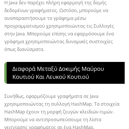
Η Java δεν παρέχει πλήρη εφαρμογή της δομής
δεδομένων γραφήματος. Ωστόσο, μπορούμε να
αναπαραστήσουμε το γράφημα μέσω
προγραμματισμού χρησιμοποιώντας τις Συλλογές
στην Java. Μπορούμε επίσης να εφαρμόσουμε ένα
γράφημα χρησιμοποιώντας δυναμικές συστοιχίες
όπως διανύσματα.
Διαφορά Μεταξύ Δοκιμής Μαύρου
Κουτιού Και Λευκού Κουτιού
Συνήθως, εφαρμόζουμε γραφήματα σε Java
χρησιμοποιώντας τη συλλογή HashMap. Τα στοιχεία
HashMap έχουν τη μορφή ζευγών κλειδιών-τιμών.
Μπορούμε να αντιπροσωπεύσουμε τη λίστα
γειτνίασης γραφήματος σε ένα HashMap.