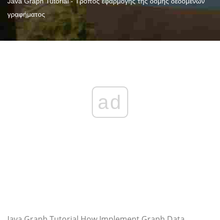
Java Graph Tutorial - Τρόπος εφαρμογής της δομής δεδομένων
γραφήματος
ad
Java Graph Tutorial How Implement Graph Data