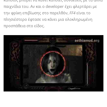
κάποιος μπορεί να κάνει κάποιες συνδέσεις με τα άλλα
παιχνίδια του. Αν και ο developer έχει φλερτάρει με
την φρίκη επιβίωσης στο παρελθόν,
FF4
είναι το
πλησιέστερο έφτασε να κάνει μια ολοκληρωμένη
προσπάθεια στο είδος.