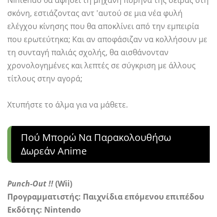
σκόνη, εστιάζοντας αντ 'αυτού σε μια νέα φυλή
ελέγχου κίνησης που θα αποκλίνει από την εμπειρία
που ερωτεύτηκα; Και αν αποφάσιζαν να κολλήσουν με
τη συνταγή παλιάς σχολής, θα αισθάνονταν
χρονολογημένες και λεπτές σε σύγκριση με άλλους
τίτλους στην αγορά;
Χτυπήστε το άλμα για να μάθετε.
Πού Μπορώ Να Παρακολουθήσω
Δωρεάν Anime
Punch-Out !!
(Wii)
Προγραμματιστής: Παιχνίδια επόμενου επιπέδου
Εκδότης: Nintendo