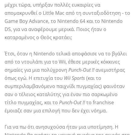
μέχρι τώρα, υπήρξαν πολλές ευκαιρίες να
απομακρυνθεί ο Little Mac από τη συνταξιοδότηση - το
Game Boy Advance, το Nintendo 64 και το Nintendo
DS, για να αναφέρουμε μερικά. Ποιος ήταν ο
καταραμένος ο Θεός κρατάει;
Έτσι, όταν η Nintendo τελικά αποφάσισε να το βγάλει
από το ντουλάπι για το Wii, έθεσε μερικές κόκκινες
σημαίες για μια πολύχρονη
Punch-Out !!
ανεμιστήρας
όπως εγώ. Η επιτυχία του
Wii Sports
(και το
συμπεριλαμβανόμενο παιχνίδι πυγμαχίας) φαινόταν
σαν ο τέλειος καταλύτης για έναν πιο σαρκωμένο
τίτλο πυγμαχίας, και το
Punch-Out !!
το franchise
έμοιαζε σαν μια επιλογή που δεν έχει νόημα.
Για να πω ότι ανησυχούσα ήταν μια υποτίμηση. Η
Nintendo θα αφήσει τη μηχανή πυρήνα της σειράς στη