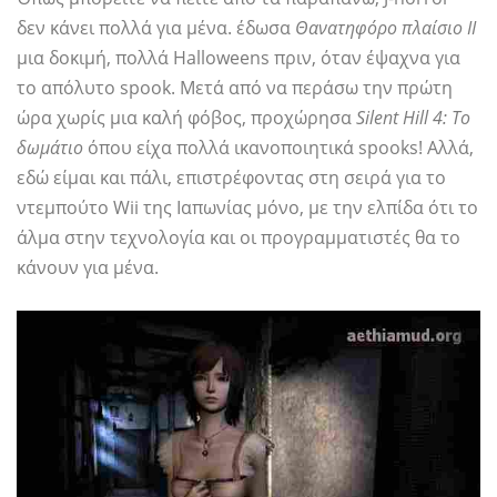
δεν κάνει πολλά για μένα. έδωσα
Θανατηφόρο πλαίσιο II
μια δοκιμή, πολλά Halloweens πριν, όταν έψαχνα για
το απόλυτο spook. Μετά από να περάσω την πρώτη
ώρα χωρίς μια καλή φόβος, προχώρησα
Silent Hill 4: Το
δωμάτιο
όπου είχα πολλά ικανοποιητικά spooks! Αλλά,
εδώ είμαι και πάλι, επιστρέφοντας στη σειρά για το
ντεμπούτο Wii της Ιαπωνίας μόνο, με την ελπίδα ότι το
άλμα στην τεχνολογία και οι προγραμματιστές θα το
κάνουν για μένα.