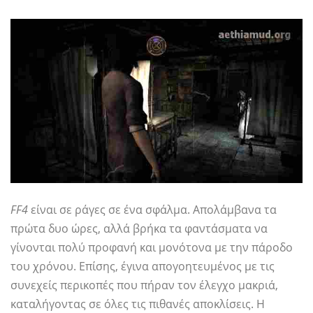
FF4
είναι σε ράγες σε ένα σφάλμα. Απολάμβανα τα
πρώτα δυο ώρες, αλλά βρήκα τα φαντάσματα να
γίνονται πολύ προφανή και μονότονα με την πάροδο
του χρόνου. Επίσης, έγινα απογοητευμένος με τις
συνεχείς περικοπές που πήραν τον έλεγχο μακριά,
καταλήγοντας σε όλες τις πιθανές αποκλίσεις. Η