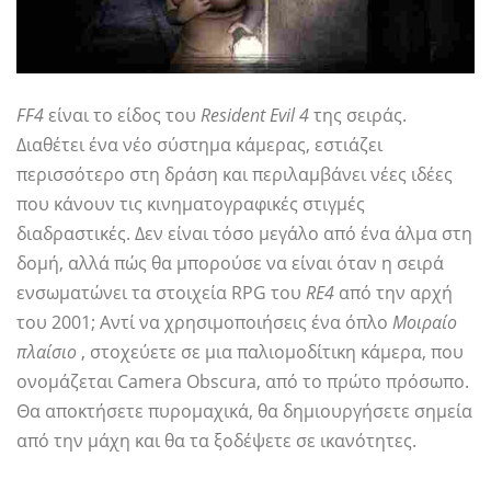
FF4
είναι το είδος του
Resident Evil 4
της σειράς.
Διαθέτει ένα νέο σύστημα κάμερας, εστιάζει
περισσότερο στη δράση και περιλαμβάνει νέες ιδέες
που κάνουν τις κινηματογραφικές στιγμές
διαδραστικές. Δεν είναι τόσο μεγάλο από ένα άλμα στη
δομή, αλλά πώς θα μπορούσε να είναι όταν η σειρά
ενσωματώνει τα στοιχεία RPG του
RE4
από την αρχή
του 2001; Αντί να χρησιμοποιήσεις ένα όπλο
Μοιραίο
πλαίσιο
, στοχεύετε σε μια παλιομοδίτικη κάμερα, που
ονομάζεται Camera Obscura, από το πρώτο πρόσωπο.
Θα αποκτήσετε πυρομαχικά, θα δημιουργήσετε σημεία
από την μάχη και θα τα ξοδέψετε σε ικανότητες.