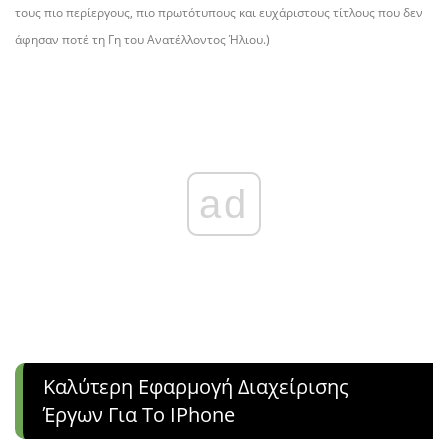
τους πιο περίεργους, πιο πρωτότυπους και ευχάριστους τίτλους που δεν
άφησαν ποτέ τη Γη του Ανατέλλοντος Ήλιου.)
ad
Καλύτερη Εφαρμογή Διαχείρισης
Έργων Για Το IPhone