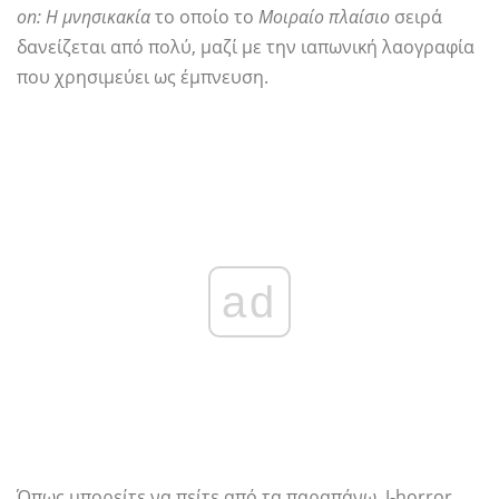
on: Η μνησικακία
το οποίο το
Μοιραίο πλαίσιο
σειρά
δανείζεται από πολύ, μαζί με την ιαπωνική λαογραφία
που χρησιμεύει ως έμπνευση.
ad
Όπως μπορείτε να πείτε από τα παραπάνω, J-horror