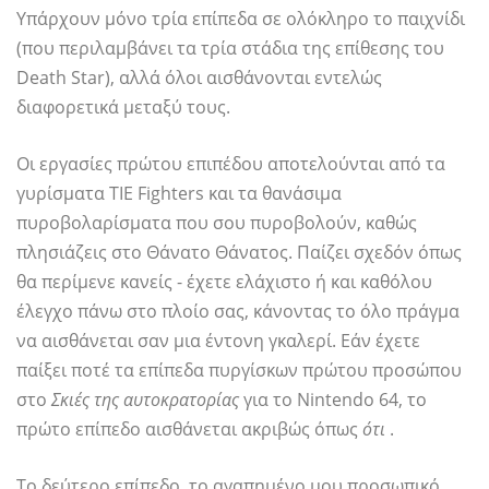
Υπάρχουν μόνο τρία επίπεδα σε ολόκληρο το παιχνίδι
(που περιλαμβάνει τα τρία στάδια της επίθεσης του
Death Star), αλλά όλοι αισθάνονται εντελώς
διαφορετικά μεταξύ τους.
Οι εργασίες πρώτου επιπέδου αποτελούνται από τα
γυρίσματα TIE Fighters και τα θανάσιμα
πυροβολαρίσματα που σου πυροβολούν, καθώς
πλησιάζεις στο Θάνατο Θάνατος. Παίζει σχεδόν όπως
θα περίμενε κανείς - έχετε ελάχιστο ή και καθόλου
έλεγχο πάνω στο πλοίο σας, κάνοντας το όλο πράγμα
να αισθάνεται σαν μια έντονη γκαλερί. Εάν έχετε
παίξει ποτέ τα επίπεδα πυργίσκων πρώτου προσώπου
στο
Σκιές της αυτοκρατορίας
για το Nintendo 64, το
πρώτο επίπεδο αισθάνεται ακριβώς όπως
ότι
.
Το δεύτερο επίπεδο, το αγαπημένο μου προσωπικό,