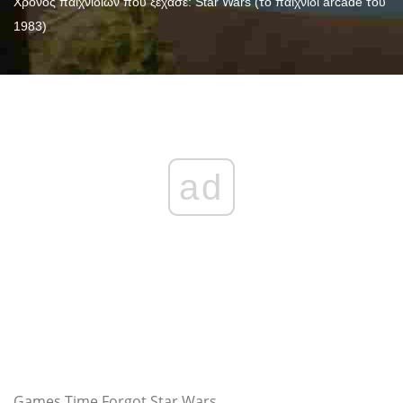
Χρόνος παιχνιδιών που ξέχασε: Star Wars (το παιχνίδι arcade του
1983)
ad
Games Time Forgot Star Wars