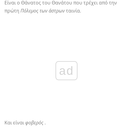
Είναι ο Θάνατος του Θανάτου που τρέχει από την
πρώτη
Πόλεμος των άστρων
ταινία.
ad
Και είναι
φοβερός
.