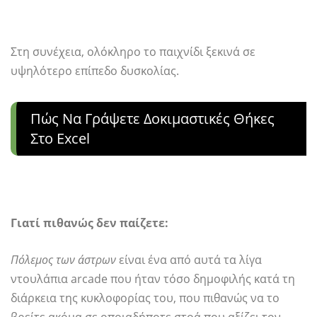
Στη συνέχεια, ολόκληρο το παιχνίδι ξεκινά σε
υψηλότερο επίπεδο δυσκολίας.
Πώς Να Γράψετε Δοκιμαστικές Θήκες
Στο Excel
Γιατί πιθανώς δεν παίζετε:
Πόλεμος των άστρων
είναι ένα από αυτά τα λίγα
ντουλάπια arcade που ήταν τόσο δημοφιλής κατά τη
διάρκεια της κυκλοφορίας του, που πιθανώς να το