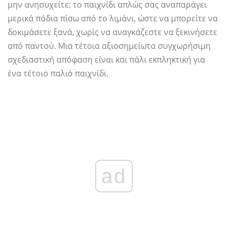
μην ανησυχείτε: το παιχνίδι απλώς σας αναπαράγει
μερικά πόδια πίσω από το λιμάνι, ώστε να μπορείτε να
δοκιμάσετε ξανά, χωρίς να αναγκάζεστε να ξεκινήσετε
από παντού. Μια τέτοια αξιοσημείωτα συγχωρήσιμη
σχεδιαστική απόφαση είναι και πάλι εκπληκτική για
ένα τέτοιο παλιό παιχνίδι.
ad