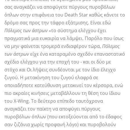
σας αναγκάζει να αποφύγετε πύργους πυροβόλων
όπλων στην επιφάνεια του Death Star καθώς κάνετε το
δρόμο σας προς την τάφρο εξάτμισης. Είναι εδώ
Πόλεμος των άστρων
«το σύστημα ελέγχου έχει
πραγματικά μια ευκαιρία να λάμψει. Παρόλο που ίσως
να μην φαίνεται τρομερά ενδιαφέρον τώρα,
Πόλεμος
των άστρων
είχε ένα καταραμένο σχεδόν επαναστατικό
σχέδιο ελέγχου για την εποχή του - και οι δύο με
στόχο
και
Οι λήψεις συνδέονται με τον ίδιο έλεγχο
ζυγού. Η μετακίνηση του ζυγού ελαφρά σε
οποιαδήποτε κατεύθυνση μετακινεί τον κέρσορα, ενώ
πιο ακραίες κινήσεις μεταβάλλουν τη θέση του ίδιου
του X-Wing. Το δεύτερο επίπεδο ταυτόχρονα
αναγκάζει τον παίκτη να αποφύγει πύργους
πυροβόλων όπλων (που εκτοξεύονται από το έδαφος
σαν ζιζάνια χωρίς προφανή λόγο) και πυροβολούν