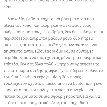
βρείτε ακόμα σε οποιαδήποτε στοά που αξίζει τον
κόπο.
Η δυσκολία, βέβαια, έρχεται να βρει μια στοά που
αξίζει τον κόπο. Και ακόμη και για εκείνους τους
ανθρώπους που
μπορώ
το βρήκα, δεν θα εκπλαγώ αν οι
περισσότεροι άνθρωποι βάζουν μόνο δύο ή τρεις
πιστώσεις σε αυτό - αν και
Πόλεμος των άστρων
είναι
απίστευτα ανταμείβοντας ακόμα και σε σύντομες
περιόδους παιχνιδιού, έχοντας μόνο τρία πραγματικά
επίπεδα, δεν σας δίνει πολύ κίνητρο να κρατήσετε τα
τεταρτημόρια άντλησης αφού έχετε ήδη δει το θάνατο
του Star Death να εκραγεί μία ή δύο φορές -
τουλάχιστον όχι στο επίπεδο από ένα beatemup ή ένα
shooter όπου είστε οδηγείται για να συνεχίσει να
πετάει τα χρήματα σε μια σφοδρή προσπάθεια για να
φτάσετε στο πραγματικό τέλος του παιχνιδιού.