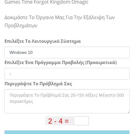
Games Time Forgot Kingdom Omagic
Δοκιμάστε Το Όργανο Μας Για Την Εξάλειψη Των
Προβλημάτων
Επιλέξτε Το Λειτουργικό Σύστημα
Επιλέξτε Ένα Πρόγραμμα Προβολής (Προαιρετικά)
Περιγράψτε Το Πρόβλημά Σας