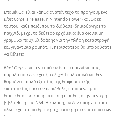
Επομένως, είναι κάπως αναπάντεχο το προηγούμενο
Blast Corps
's release, η Nintendo Power (και ως εκ
τούτου, κάθε παιδί που το διάβασε) δημιούργησε το
παιχνίδι μέχρι το δεύτερο ερχόμενο: ένα οιονεί μη
γραμμικό παιχνίδι δράσης για την πλήρη καταστροφή
και γιγαντιαία ρομπότ. Τι περισσότερο θα μπορούσατε
να θέλετε;
Blast Corps
είναι ένα από εκείνα τα παιχνίδια που,
παρόλο που δεν έχει ξετυλιχθεί πολύ καλά και δεν
θυμούνται πολύ εξαιτίας της διαφημιστικής
εκστρατείας που την περιέβαλε, παραμένει μια
διασκεδαστική και πρωτότυπη είσοδος στην πενιχρή
βιβλιοθήκη του N64. Η κόλαση, αν δεν υπάρχει τίποτε
άλλο, έχει το πιο δροσερό χωματερή στην ιστορία των