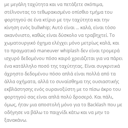
με μεγάλη ταχύτητα και να πετάξετε σκόπιμα,
στέλνοντας το τεθωρακισμένο οπίσθιο τμήμα του
φορτηγού σε ένα κτίριο με την ταχύτητα και την
κίνηση ενός bullwhip; Αυτό είναι ... καλά, είναι τόσο
ακανόνιστο, καθώς είναι δύσκολο να τραβηχτεί. Το
χωματουργικό όχημα ελέγχει μόνο μετρίως καλά, και
το πραγματικό maneuver whiplash δεν είναι τρομερά
ισχυρό δεδομένου πόσο καιρό χρειάζεται για να πάρει
ένα κατάλληλο ποσό της ταχύτητας. Είναι συγκριτικά
άχρηστο δεδομένου πόσο απλά είναι πολλά από τα
άλλα οχήματα, αλλά το συναίσθημα της ουσιαστικής
εκβλάστησης ενός ουρανοξύστη με το πίσω άκρο του
φορτηγού σας είναι απλά πολύ δροσερό. Και πάλι,
όμως, ήταν μια αποστολή μόνο για το Backlash που με
οδήγησε να βάλω το παιχνίδι κάτω και να μην το
ξανακάνω.