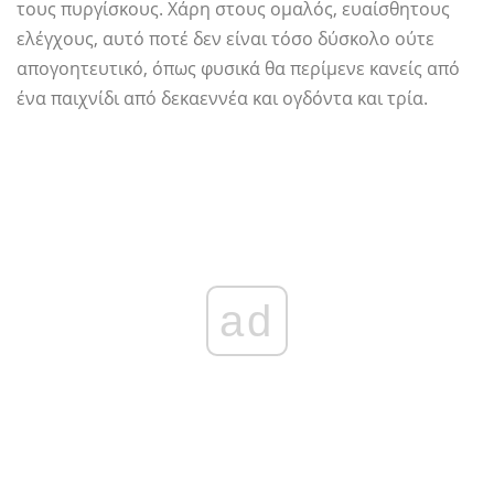
τους πυργίσκους. Χάρη στους ομαλός, ευαίσθητους
ελέγχους, αυτό ποτέ δεν είναι τόσο δύσκολο ούτε
απογοητευτικό, όπως φυσικά θα περίμενε κανείς από
ένα παιχνίδι από δεκαεννέα και ογδόντα και τρία.
ad