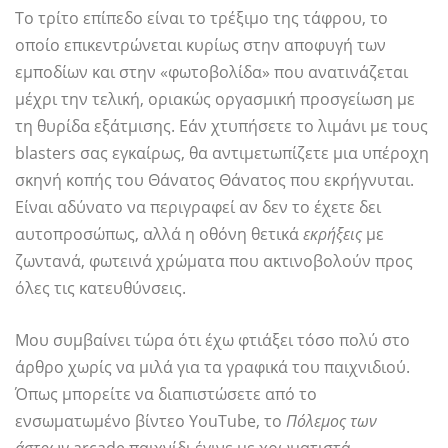
Το τρίτο επίπεδο είναι το τρέξιμο της τάφρου, το
οποίο επικεντρώνεται κυρίως στην αποφυγή των
εμποδίων και στην «φωτοβολίδα» που ανατινάζεται
μέχρι την τελική, οριακώς οργασμική προσγείωση με
τη θυρίδα εξάτμισης. Εάν χτυπήσετε το λιμάνι με τους
blasters σας εγκαίρως, θα αντιμετωπίζετε μια υπέροχη
σκηνή κοπής του Θάνατος Θάνατος που εκρήγνυται.
Είναι αδύνατο να περιγραφεί αν δεν το έχετε δει
αυτοπροσώπως, αλλά η οθόνη θετικά
εκρήξεις
με
ζωντανά, φωτεινά χρώματα που ακτινοβολούν προς
όλες τις κατευθύνσεις.
Μου συμβαίνει τώρα ότι έχω φτιάξει τόσο πολύ στο
άρθρο χωρίς να μιλά για τα γραφικά του παιχνιδιού.
Όπως μπορείτε να διαπιστώσετε από το
ενσωματωμένο βίντεο YouTube, το
Πόλεμος των