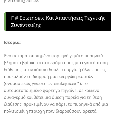
βιντεοπαιχνιδιών.
Γ # Ερωτήσεις Και Απαντήσεις Τεχνικής
Συνέντευξης
Ιστορία:
Ένα αυτοματοποιημένο φορτηγό γεμάτο πυρηνικά
βλήματα βρίσκεται στο δρόμο προς μια εγκατάσταση
διάθεσης, όταν κάποια δυσλειτουργία ή άλλες αιτίες
προκαλούν τη διαρροή ραδιενεργών ρευστών
(ονομαστικώς γνωστή ως «nukejuice» *). Το
αυτοματοποιημένο φορτηγό πηγαίνει σε κόκκινο
συναγερμό και θέτει μια άμεση πορεία για τη θέση
διάθεσης, προκειμένου να πάρει τα πυρηνικά από μια
πολιτισμένη περιοχή πριν διαρρεύσουν αρκετά