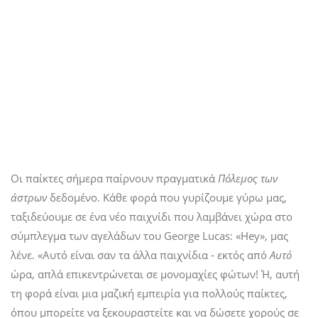
Οι παίκτες σήμερα παίρνουν πραγματικά
Πόλεμος των
άστρων
δεδομένο. Κάθε φορά που γυρίζουμε γύρω μας,
ταξιδεύουμε σε ένα νέο παιχνίδι που λαμβάνει χώρα στο
σύμπλεγμα των αγελάδων του George Lucas: «Hey», μας
λένε. «Αυτό είναι σαν τα άλλα παιχνίδια - εκτός από
Αυτό
ώρα, απλά επικεντρώνεται σε μονομαχίες φώτων! Ή, αυτή
τη φορά είναι μια μαζική εμπειρία για πολλούς παίκτες,
όπου μπορείτε να ξεκουραστείτε και να δώσετε χορούς σε