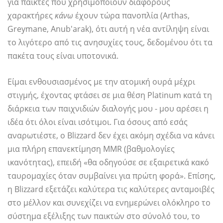
για παίκτες που χρησιμοποιούν διάφορους
χαρακτήρες
κάνω
έχουν τώρα πανοπλία (Arthas,
Greymane, Anub'arak), ότι αυτή η νέα αντίληψη είναι
το λιγότερο από τις ανησυχίες τους, δεδομένου ότι τα
πακέτα τους είναι υποτονικά.
Είμαι ενθουσιασμένος με την ατομική ουρά μέχρι
στιγμής, έχοντας φτάσει σε μια θέση Platinum κατά τη
διάρκεια των παιχνιδιών διαλογής μου - μου αρέσει η
ιδέα ότι όλοι είναι ισότιμοι. Για όσους από εσάς
αναρωτιέστε, ο Blizzard δεν έχει ακόμη σχέδια να κάνει
μια πλήρη επανεκτίμηση MMR (βαθμολογίες
ικανότητας), επειδή «θα οδηγούσε σε εξαιρετικά κακό
ταυρομαχίες όταν συμβαίνει για πρώτη φορά». Επίσης,
η Blizzard εξετάζει καλύτερα τις καλύτερες ανταμοιβές
στο μέλλον και συνεχίζει να ενημερώνει ολόκληρο το
σύστημα εξέλιξης των παικτών στο σύνολό του, το