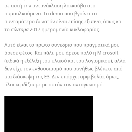
σε αυτή την αντανάκλαση λακκούβα στο
ρυμουλκούμενο. Το demo που βγαίνει το
συντομότερο δυνατόν είναι επίσης έξυπνο, όπως και
το
σύντομα
2017 ημερομηνία κυκλοφορίας.
Αυτό είναι το πρώτο συνέδριο που πραγματικά μου
άρεσε φέτος. Και πάλι, μου άρεσε πολύ η Microsoft
(ειδικά η εξέλιξη του υλικού και του λογισμικού), αλλά
δεν είχε τον ενθουσιασμό που συνήθως βλέπετε από
μια διάσκεψη της E3. Δεν υπάρχει αμφιβολία, όμως,
όλοι κερδίζουμε με αυτόν τον ανταγωνισμό.