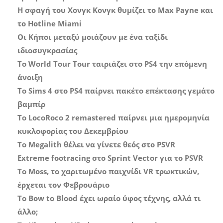
Η σφαγή του Χονγκ Κονγκ θυμίζει το Max Payne και
το Hotline Miami
Οι Κήποι μεταξύ μοιάζουν με ένα ταξίδι
ιδιοσυγκρασίας
Το World Tour Tour ταιριάζει στο PS4 την επόμενη
άνοιξη
Το Sims 4 στο PS4 παίρνει πακέτο επέκτασης γεμάτο
βαμπίρ
Το LocoRoco 2 remastered παίρνει μια ημερομηνία
κυκλοφορίας του Δεκεμβρίου
Το Megalith θέλει να γίνετε θεός στο PSVR
Extreme footracing στο Sprint Vector για το PSVR
Το Moss, το χαριτωμένο παιχνίδι VR τρωκτικών,
έρχεται τον Φεβρουάριο
Το Bow to Blood έχει ωραίο ύφος τέχνης, αλλά τι
άλλο;