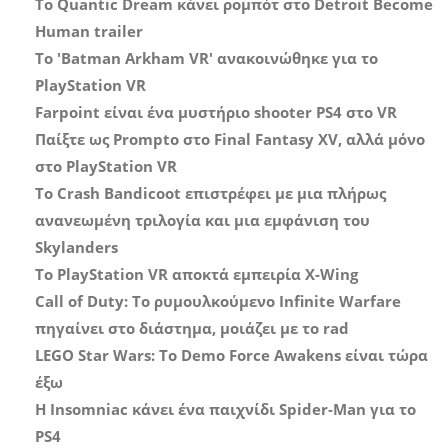
Το Quantic Dream κάνει ρομπότ στο Detroit Become
Human trailer
Το 'Batman Arkham VR' ανακοινώθηκε για το
PlayStation VR
Farpoint είναι ένα μυστήριο shooter PS4 στο VR
Παίξτε ως Prompto στο Final Fantasy XV, αλλά μόνο
στο PlayStation VR
Το Crash Bandicoot επιστρέφει με μια πλήρως
ανανεωμένη τριλογία και μια εμφάνιση του
Skylanders
Το PlayStation VR αποκτά εμπειρία X-Wing
Call of Duty: Το ρυμουλκούμενο Infinite Warfare
πηγαίνει στο διάστημα, μοιάζει με το rad
LEGO Star Wars: Το Demo Force Awakens είναι τώρα
έξω
Η Insomniac κάνει ένα παιχνίδι Spider-Man για το
PS4