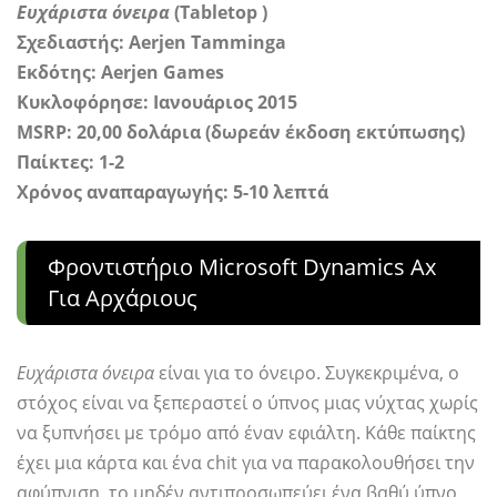
Ευχάριστα όνειρα
(Tabletop
)
Σχεδιαστής: Aerjen Tamminga
Εκδότης: Aerjen Games
Κυκλοφόρησε: Ιανουάριος 2015
MSRP: 20,00 δολάρια (δωρεάν έκδοση εκτύπωσης)
Παίκτες: 1-2
Χρόνος αναπαραγωγής: 5-10 λεπτά
Φροντιστήριο Microsoft Dynamics Ax
Για Αρχάριους
Ευχάριστα όνειρα
είναι για το όνειρο. Συγκεκριμένα, ο
στόχος είναι να ξεπεραστεί ο ύπνος μιας νύχτας χωρίς
να ξυπνήσει με τρόμο από έναν εφιάλτη. Κάθε παίκτης
έχει μια κάρτα και ένα chit για να παρακολουθήσει την
αφύπνιση. το μηδέν αντιπροσωπεύει ένα βαθύ ύπνο