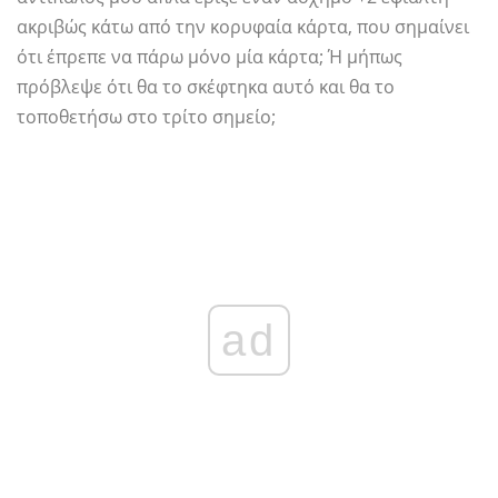
ακριβώς κάτω από την κορυφαία κάρτα, που σημαίνει
ότι έπρεπε να πάρω μόνο μία κάρτα; Ή μήπως
πρόβλεψε ότι θα το σκέφτηκα αυτό και θα το
τοποθετήσω στο τρίτο σημείο;
ad