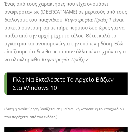
Ένας από τους χαρακτήρες που είχα ονομάσει
αναφερόταν ως (DEERCATNAME) σε μερικούς από τους
διάλογους του παιχνιδιού.
Κτηνοτροφία: Πράξη 1
είναι
αρκετά σύντομη και με πήρε περίπου δύο ώρες για να
παίξω από την αρχή μέχρι το τέλος. Θέτει καλά τα
αγκίστρια και ανυπομονώ για την επόμενη δόση. Εδώ
ελπίζουμε ότι δεν θα περάσουν άλλα πέντε χρόνια για
να ολοκληρωθεί
Κτηνοτροφία: Πράξη 2.
Πώς Να Εκτελέσετε Το Αρχείο Βάζων
Στα Windows 10
(
Αυτή η αναθεώρηση βασίζεται σε μια λιανική κατασκευή του παιχνιδιού
που παρέχεται από τον εκδότη.
)