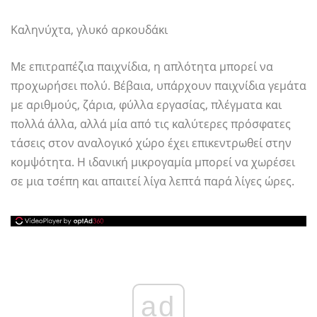
Καληνύχτα, γλυκό αρκουδάκι
Με επιτραπέζια παιχνίδια, η απλότητα μπορεί να
προχωρήσει πολύ. Βέβαια, υπάρχουν παιχνίδια γεμάτα
με αριθμούς, ζάρια, φύλλα εργασίας, πλέγματα και
πολλά άλλα, αλλά μία από τις καλύτερες πρόσφατες
τάσεις στον αναλογικό χώρο έχει επικεντρωθεί στην
κομψότητα. Η ιδανική μικρογαμία μπορεί να χωρέσει
σε μια τσέπη και απαιτεί λίγα λεπτά παρά λίγες ώρες.
ad