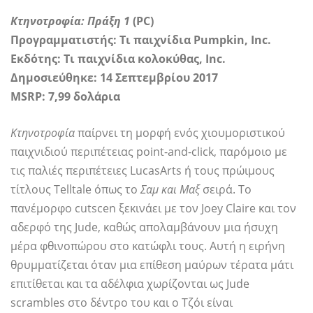
Κτηνοτροφία: Πράξη 1
(PC)
Προγραμματιστής: Τι παιχνίδια Pumpkin, Inc.
Εκδότης:
Τι παιχνίδια κολοκύθας, Inc.
Δημοσιεύθηκε: 14 Σεπτεμβρίου 2017
MSRP: 7,99 δολάρια
Κτηνοτροφία
παίρνει τη μορφή ενός χιουμοριστικού
παιχνιδιού περιπέτειας point-and-click, παρόμοιο με
τις παλιές περιπέτειες LucasArts ή τους πρώιμους
τίτλους Telltale όπως το
Σαμ και Μαξ
σειρά. Το
πανέμορφο cutscen ξεκινάει με τον Joey Claire και τον
αδερφό της Jude, καθώς απολαμβάνουν μια ήσυχη
μέρα φθινοπώρου στο κατώφλι τους. Αυτή η ειρήνη
θρυμματίζεται όταν μια επίθεση μαύρων τέρατα μάτι
επιτίθεται και τα αδέλφια χωρίζονται ως Jude
scrambles στο δέντρο του και ο Τζόι είναι