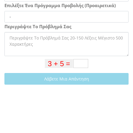
Επιλέξτε Ένα Πρόγραμμα Προβολής (Προαιρετικά)
Περιγράψτε Το Πρόβλημά Σας
Λάβετε Μια Απάντηση