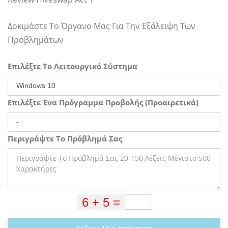
Δοκιμάστε Το Όργανο Μας Για Την Εξάλειψη Των
Προβλημάτων
Επιλέξτε Το Λειτουργικό Σύστημα
Επιλέξτε Ένα Πρόγραμμα Προβολής (Προαιρετικά)
Περιγράψτε Το Πρόβλημά Σας