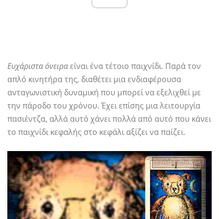
Ευχάριστα όνειρα
είναι ένα τέτοιο παιχνίδι. Παρά τον
απλό κινητήρα της, διαθέτει μια ενδιαφέρουσα
ανταγωνιστική δυναμική που μπορεί να εξελιχθεί με
την πάροδο του χρόνου. Έχει επίσης μια λειτουργία
πασιέντζα, αλλά αυτό χάνει πολλά από αυτό που κάνει
το παιχνίδι κεφαλής στο κεφάλι αξίζει να παίζει.