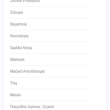
Σκυλιά Ρολογιών
Σάτυρα
Θεραπεία
Νοσταλγία
Ομάδα Ninja
Walmart
Μαζικό Αποτέλεσμα
Thq
Μανία
Παιχνίδια Χρόνος Ξέχασε