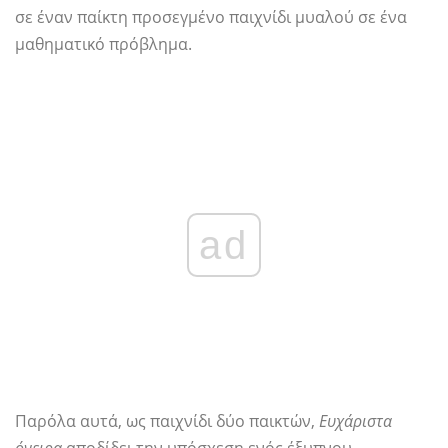
σε έναν παίκτη προσεγμένο παιχνίδι μυαλού σε ένα
μαθηματικό πρόβλημα.
ad
Παρόλα αυτά, ως παιχνίδι δύο παικτών,
Ευχάριστα
όνειρα
αποδίδει την υπόσχεση ενός έξυπνου