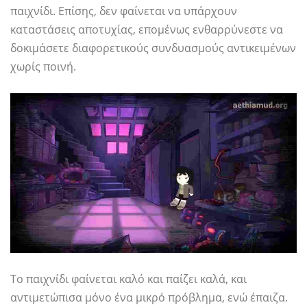
παιχνίδι. Επίσης, δεν φαίνεται να υπάρχουν
καταστάσεις αποτυχίας, επομένως ενθαρρύνεστε να
δοκιμάσετε διαφορετικούς συνδυασμούς αντικειμένων
χωρίς ποινή.
Το παιχνίδι φαίνεται καλό και παίζει καλά, και
αντιμετώπισα μόνο ένα μικρό πρόβλημα, ενώ έπαιζα.