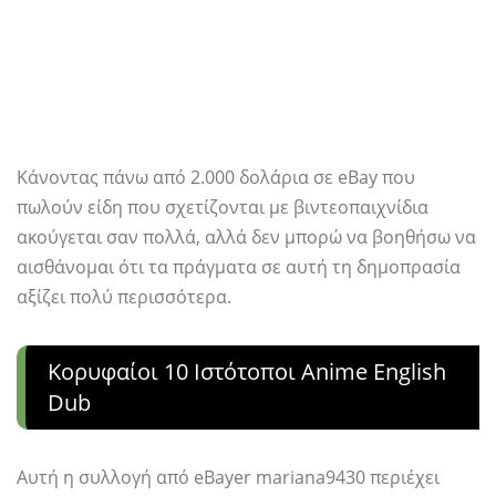
Κάνοντας πάνω από 2.000 δολάρια σε eBay που
πωλούν είδη που σχετίζονται με βιντεοπαιχνίδια
ακούγεται σαν πολλά, αλλά δεν μπορώ να βοηθήσω να
αισθάνομαι ότι τα πράγματα σε αυτή τη δημοπρασία
αξίζει πολύ περισσότερα.
Κορυφαίοι 10 Ιστότοποι Anime English
Dub
Αυτή η συλλογή από eBayer mariana9430 περιέχει