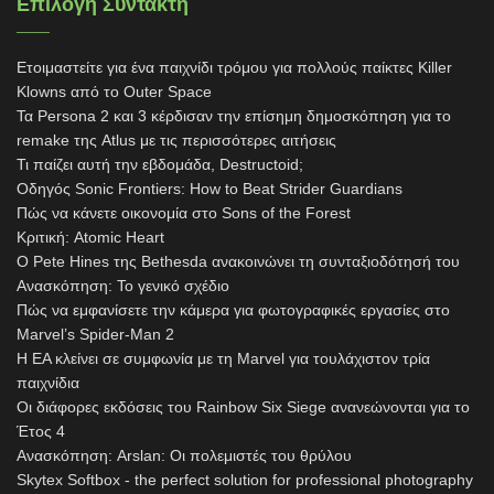
Επιλογή Συντάκτη
Ετοιμαστείτε για ένα παιχνίδι τρόμου για πολλούς παίκτες Killer
Klowns από το Outer Space
Τα Persona 2 και 3 κέρδισαν την επίσημη δημοσκόπηση για το
remake της Atlus με τις περισσότερες αιτήσεις
Τι παίζει αυτή την εβδομάδα, Destructoid;
Οδηγός Sonic Frontiers: How to Beat Strider Guardians
Πώς να κάνετε οικονομία στο Sons of the Forest
Κριτική: Atomic Heart
Ο Pete Hines της Bethesda ανακοινώνει τη συνταξιοδότησή του
Ανασκόπηση: Το γενικό σχέδιο
Πώς να εμφανίσετε την κάμερα για φωτογραφικές εργασίες στο
Marvel’s Spider-Man 2
Η EA κλείνει σε συμφωνία με τη Marvel για τουλάχιστον τρία
παιχνίδια
Οι διάφορες εκδόσεις του Rainbow Six Siege ανανεώνονται για το
Έτος 4
Ανασκόπηση: Arslan: Οι πολεμιστές του θρύλου
Skytex Softbox - the perfect solution for professional photography