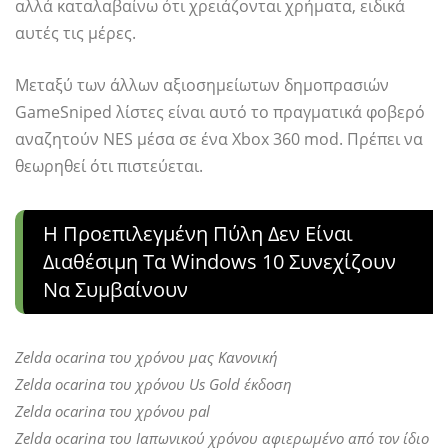
αλλά καταλαβαίνω ότι χρειάζονται χρήματα, ειδικά
αυτές τις μέρες.
Μεταξύ των άλλων αξιοσημείωτων δημοπρασιών
GameSniped λίστες είναι αυτό το πραγματικά φοβερό
αναζητούν NES μέσα σε ένα Xbox 360 mod. Πρέπει να
θεωρηθεί ότι πιστεύεται.
Η Προεπιλεγμένη Πύλη Δεν Είναι
Διαθέσιμη Τα Windows 10 Συνεχίζουν
Να Συμβαίνουν
Zelda ocarina του χρόνου μας Κανονική
Zelda ocarina του χρόνου Us Gold έκδοση
Zelda ocarina του χρόνου pal
Zelda ocarina του Ιαπωνικού χρόνου αφιερωμένο από τον ίδιο