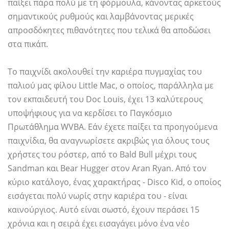
παίξει πάρα πολύ με τη φόρμουλα, κάνοντας αρκετούς
σημαντικούς ρυθμούς και λαμβάνοντας μερικές
απροσδόκητες πιθανότητες που τελικά θα αποδώσει
στα πικάπ.
Το παιχνίδι ακολουθεί την καριέρα πυγμαχίας του
παλιού μας φίλου Little Mac, ο οποίος, παράλληλα με
τον εκπαιδευτή του Doc Louis, έχει 13 καλύτερους
υποψήφιους για να κερδίσει το Παγκόσμιο
Πρωτάθλημα WVBA. Εάν έχετε παίξει τα προηγούμενα
παιχνίδια, θα αναγνωρίσετε ακριβώς για όλους τους
χρήστες του ρόστερ, από το Bald Bull μέχρι τους
Sandman και Bear Hugger στον Aran Ryan. Από τον
κύριο κατάλογο, ένας χαρακτήρας - Disco Kid, ο οποίος
εισάγεται πολύ νωρίς στην καριέρα του - είναι
καινούργιος. Αυτό είναι σωστό, έχουν περάσει 15
χρόνια και η σειρά έχει εισαγάγει μόνο ένα νέο