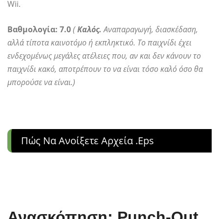
Wii.
Βαθμολογία: 7.0
(
Καλός.
Αναπαραγωγή, διασκέδαση,
αλλά τίποτα καινοτόμο ή εκπληκτικό. Το παιχνίδι έχει
ενδεχομένως μεγάλες ατέλειες που, αν και δεν κάνουν το
παιχνίδι κακό, αποτρέπουν το να είναι τόσο καλό όσο θα
μπορούσε να είναι.)
Πώς Να Ανοίξετε Αρχεία .eps
Ανασκόπηση: Punch-Out