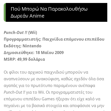
Πού Μπορώ Να Παρακολουθήσω
Δωρεάν Anime
Punch-Out !!
(Wii)
Προγραμματιστής: Παιχνίδια επόμενου επιπέδου
Εκδότης: Nintendo
Δημοσιεύθηκε: 18 Μαΐου 2009
MSRP: 49,99 δολάρια
Οι φίλοι του αρχικού παιχνιδιού μπορούν να
αναπνεύσουν με ανακούφιση, καθώς σχεδόν όλα όσα
αγαπάς για το πρωτότυπο παραμένουν ανέπαφα
Punch-Out !!
για το Wii. Οι προγραμματιστές του
επόμενου επιπέδου Games ήξεραν ότι είχε καλό να
πηγαίνει με τα βασικά στοιχεία και αποφάσισε να μην