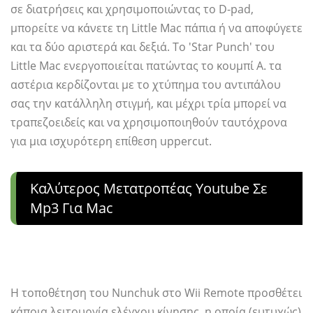
σε διατρήσεις και χρησιμοποιώντας το D-pad,
μπορείτε να κάνετε τη Little Mac πάπια ή να αποφύγετε
και τα δύο αριστερά και δεξιά. Το 'Star Punch' του
Little Mac ενεργοποιείται πατώντας το κουμπί A. τα
αστέρια κερδίζονται με το χτύπημα του αντιπάλου
σας την κατάλληλη στιγμή, και μέχρι τρία μπορεί να
τραπεζοειδείς και να χρησιμοποιηθούν ταυτόχρονα
για μια ισχυρότερη επίθεση uppercut.
Καλύτερος Μετατροπέας Youtube Σε
Mp3 Για Mac
Η τοποθέτηση του Nunchuk στο Wii Remote προσθέτει
κάποια λειτουργία ελέγχου κίνησης, η οποία (ευτυχώς)