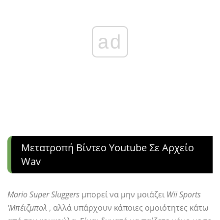
ad
Μετατροπή Βίντεο Youtube Σε Αρχείο
Wav
Mario Super Sluggers
μπορεί να μην μοιάζει
Wii Sports
'Μπέιζμπολ
, αλλά υπάρχουν κάποιες ομοιότητες κάτω