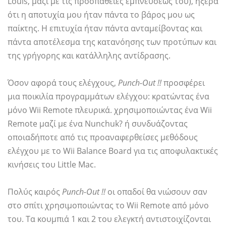
Louis, μαζί με τις προσπάθειες εμπνεύσεώς του), ήξερα
ότι η αποτυχία μου ήταν πάντα το βάρος μου ως
παίκτης. Η επιτυχία ήταν πάντα ανταμείβοντας και
πάντα αποτέλεσμα της κατανόησης των προτύπων και
της γρήγορης και κατάλληλης αντίδρασης.
Όσον αφορά τους ελέγχους,
Punch-Out !!
προσφέρει
μια ποικιλία προγραμμάτων ελέγχου: κρατώντας ένα
μόνο Wii Remote πλευρικά. χρησιμοποιώντας ένα Wii
Remote μαζί με ένα Nunchuk? ή συνδυάζοντας
οποιαδήποτε από τις προαναφερθείσες μεθόδους
ελέγχου με το Wii Balance Board για τις αποφυλακτικές
κινήσεις του Little Mac.
Πολύς καιρός
Punch-Out !!
οι οπαδοί θα νιώσουν σαν
στο σπίτι χρησιμοποιώντας το Wii Remote από μόνο
του. Τα κουμπιά 1 και 2 του ελεγκτή αντιστοιχίζονται