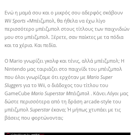
Ενώ η μαμά σου και ο μικρός σου αδερφός σκάβουν
Wii Sports
«Μπέιζμπολ, θα ήθελα να έχω λίγο
περισσότερο μπέιζμπολ στους τίτλους των παιχνιδιών
μου στο μπέιζμπολ. Ξέρετε, σαν παίκτες με τα πόδια
και τα χέρια. Και πεδία.
Ο Mario γνωρίζει γκολφ και τένις, αλλά μπέιζμπολ; Η
Νintendo μας ταιριάζει στο παιχνίδι του μπέιζμπολ
που όλοι γνωρίζαμε ότι ερχόταν με
Mario Super
Sluggers
για το Wii, ο διάδοχος του τίτλου του
GameCube
Mario Superstar Μπέιζμπολ
. Κάνει
Λόγοι
μας
δώστε περισσότερα από τη δράση arcade-style του
μπέιζμπολ
Superstar
έκανα; Ή μήπως χτυπάει με τις
βάσεις που φορτώνονται;