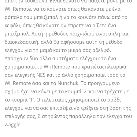
από την κουκούλα. Είναι δυνατό να παίζετε μόνο με το
Wii Remote, να το κουνάτε όπως θα κάνατε με ένα
ρόπαλο του μπέιζμπολ ή να το κουνάτε πάνω από το
κεφάλι, όπως θα κάνατε αν έπρεπε να ρίξετε ένα
μπέιζμπολ. Αυτή η μέθοδος παιχνιδιού είναι απλή και
διασκεδαστική, αλλά θα αφήσουμε αυτή τη μέθοδο
ελέγχου για τη μαμά και το μικρό σας αδελφό.
Υπάρχουν δύο άλλα συστήματα ελέγχου: το ένα
χρησιμοποιεί το Wii Remote που κρατιέται πλευρικά
σαν ελεγκτής NES και το άλλο χρησιμοποιεί τόσο το
Wii Remote όσο και το Nunchuk. Το προηγούμενο
σχήμα έχει να κάνει με το κουμπί '2' και να τρέχετε με
το κουμπί '1'. Ο τελευταίος χρησιμοποιεί το ραβδί
ελέγχου για να σας επιτρέψει να τρέξετε στη βάση της
επιλογής σας, διατηρώντας παράλληλα τον έλεγχο του
waggle.