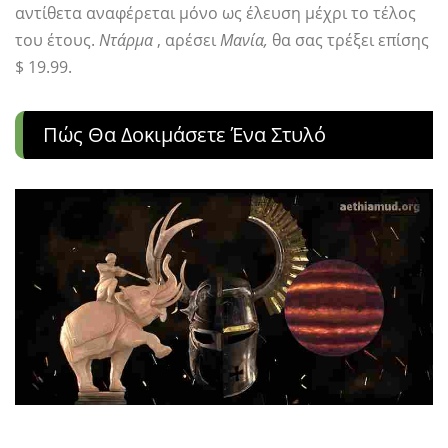
αντίθετα αναφέρεται μόνο ως έλευση μέχρι το τέλος
του έτους.
Ντάρμα
, αρέσει
Μανία,
θα σας τρέξει επίσης
$ 19.99.
Πώς Θα Δοκιμάσετε Ένα Στυλό