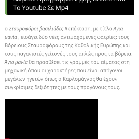
Το Youtube Σε Mp4
ο
Σταυροφόροι βασιλιάδες ΙΙ
επέκταση, με τίτλο
Άγια
μανία
, εισάγει δύο νέες αντιμαχόμενες φατρίες: τους
Βόρειους Σταυροφόρους της Καθολικής Ευρώπης και
τους παγανιστές γείτονές τους απλώς προς τα βόρεια.
Άγια μανία
θα προσθέσει τις γραμμές του αίματος στη
μηχανική όπου οι χαρακτήρες που είναι απόγονοι
μεγάλων ηγετών όπως ο Καρλομάγνος θα έχουν
συγκρίσιμες δεξιότητες με τους προγόνους τους.