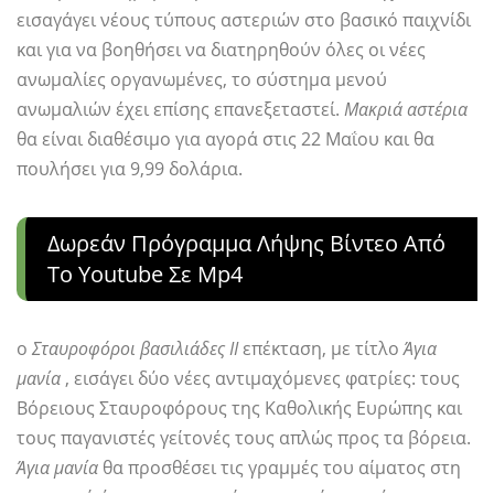
εισαγάγει νέους τύπους αστεριών στο βασικό παιχνίδι
και για να βοηθήσει να διατηρηθούν όλες οι νέες
ανωμαλίες οργανωμένες, το σύστημα μενού
ανωμαλιών έχει επίσης επανεξεταστεί.
Μακριά αστέρια
θα είναι διαθέσιμο για αγορά στις 22 Μαΐου και θα
πουλήσει για 9,99 δολάρια.
Δωρεάν Πρόγραμμα Λήψης Βίντεο Από
Το Youtube Σε Mp4
ο
Σταυροφόροι βασιλιάδες ΙΙ
επέκταση, με τίτλο
Άγια
μανία
, εισάγει δύο νέες αντιμαχόμενες φατρίες: τους
Βόρειους Σταυροφόρους της Καθολικής Ευρώπης και
τους παγανιστές γείτονές τους απλώς προς τα βόρεια.
Άγια μανία
θα προσθέσει τις γραμμές του αίματος στη