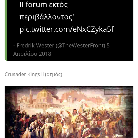
II forum εκτός
περιβάλλοντος'
pic.twitter.com/eNxCZyka5f
- Fredrik Wester (@TheWesterFront) 5
Απριλίου 2018
Crusader Kings II (ατμός)