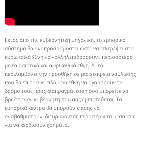
Εκτός από την κυβερνητική μηχανική, το εμπορικό
σύστημα θα αναπροσαρμοστεί ώστε να επιτρέψει στα
ευρωπαϊκά έθνη να «αλληλεπιδράσουν» περισσότερο
με τα ασιατικά και αφρικανικά έθνη. Αυτό
περιλαμβάνει την προσθήκη σε μια εταιρεία ναύλωσης
που θα επιτρέψει πλούσια έθνη να αγοράσουν το
δρόμο τους προς διαπραγμάτευση όσο μπορείτε να
βρείτε έναν κυβερνήτη που σας εμπιστεύεται. Τα
εμπορικά κέντρα θα μπορούν επίσης να
αναβαθμιστούν, διευρύνοντας περαιτέρω τα μέσα σας
για να κερδίσουν χρήματα.