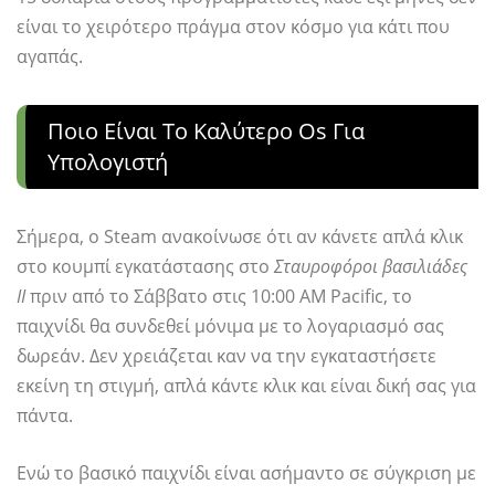
είναι το χειρότερο πράγμα στον κόσμο για κάτι που
αγαπάς.
Ποιο Είναι Το Καλύτερο Os Για
Υπολογιστή
Σήμερα, ο Steam ανακοίνωσε ότι αν κάνετε απλά κλικ
στο κουμπί εγκατάστασης στο
Σταυροφόροι βασιλιάδες
ΙΙ
πριν από το Σάββατο στις 10:00 AM Pacific, το
παιχνίδι θα συνδεθεί μόνιμα με το λογαριασμό σας
δωρεάν. Δεν χρειάζεται καν να την εγκαταστήσετε
εκείνη τη στιγμή, απλά κάντε κλικ και είναι δική σας για
πάντα.
Ενώ το βασικό παιχνίδι είναι ασήμαντο σε σύγκριση με