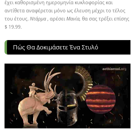
έχει καθορισμένη ημερομηνία κυκλοφορίας και
αντίθετα αναφέρεται μόνο ως έλευση μέχρι το τέλος
του έτους.
Ντάρμα
, αρέσει
Μανία,
θα σας τρέξει επίσης
$ 19.99.
Πώς Θα Δοκιμάσετε Ένα Στυλό