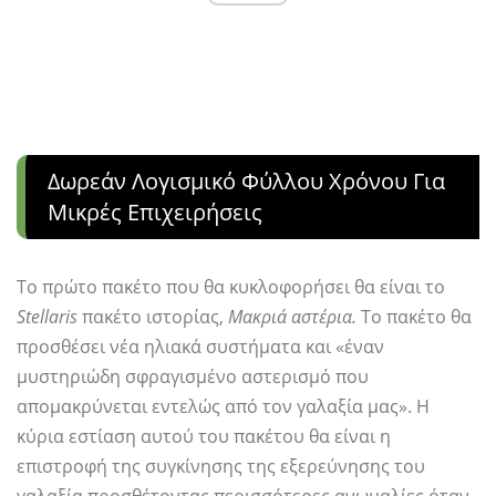
Δωρεάν Λογισμικό Φύλλου Χρόνου Για
Μικρές Επιχειρήσεις
Το πρώτο πακέτο που θα κυκλοφορήσει θα είναι το
Stellaris
πακέτο ιστορίας,
Μακριά αστέρια.
Το πακέτο θα
προσθέσει νέα ηλιακά συστήματα και «έναν
μυστηριώδη σφραγισμένο αστερισμό που
απομακρύνεται εντελώς από τον γαλαξία μας». Η
κύρια εστίαση αυτού του πακέτου θα είναι η
επιστροφή της συγκίνησης της εξερεύνησης του