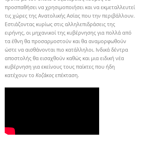
προσπαθήσει να χρησιμοποιήσει και να εκμεταλλευτεί
τις χώρες της Ανατολικής Ασίας που την περιβάλλουν.
Εστιάζοντας κυρίως στις αλληλεπιδράσεις της
ειρήνης, οι μηχανικοί της κυβέρνησης για πολλά από
τα έθνη θα προσαρμοστούν και θα αναμορφωθούν
ώστε να αισθάνονται πιο κατάλληλοι. Ινδικά δέντρα
αποστολής θα εισαχθούν καθώς και μια ειδική νέα
κυβέρνηση για εκείνους τους παίκτες που ήδη
κατέχουν το
Κοζάκος
επέκταση.