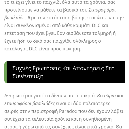
το τι έχει γίνει το παιχνίδι όλα αυτά τα χρόνια, σας
προτείνουμε να μάθετε τα βασικά του
Σταυροφόροι
βασιλιάδες ΙΙ
με την κατάσταση βάσης έτσι ώστε να μην
είναι συγκλονισμένοι από κάθε κομμάτι DLC και
επέκταση που έχει βγει. Εάν αισθάνεστε τολμηρή ή
έχετε ήδη το δικό σας παιχνίδι, ολόκληρος ο
κατάλογος DLC είναι προς πώληση.
Συχνές Ερωτήσεις Και Απαντήσεις Στη
Συνέντευξη
Αναρωτιέμαι γιατί το δίνουν αυτό μακριά.
Βικτώρια
και
Σταυροφόροι βασιλιάδες
είναι οι δύο παλαιότερες
σειρές στην περιστροφή Paradox που δεν έχουν λάβει
συνέχεια τα τελευταία χρόνια και η συνηθισμένη
στροφή γύρω από τις συνέχειες είναι επτά χρόνια. Θα