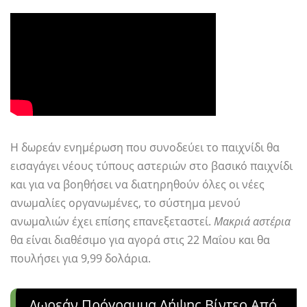
Η δωρεάν ενημέρωση που συνοδεύει το παιχνίδι θα
εισαγάγει νέους τύπους αστεριών στο βασικό παιχνίδι
και για να βοηθήσει να διατηρηθούν όλες οι νέες
ανωμαλίες οργανωμένες, το σύστημα μενού
ανωμαλιών έχει επίσης επανεξεταστεί.
Μακριά αστέρια
θα είναι διαθέσιμο για αγορά στις 22 Μαΐου και θα
πουλήσει για 9,99 δολάρια.
Δωρεάν Πρόγραμμα Λήψης Βίντεο Από