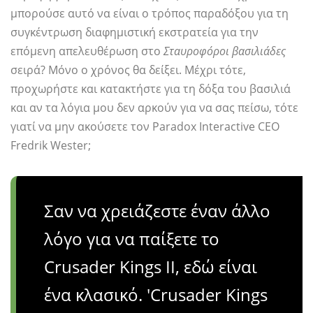
μπορούσε αυτό να είναι ο τρόπος παραδόξου για τη
συγκέντρωση διαφημιστική εκστρατεία για την
επόμενη απελευθέρωση στο
Σταυροφόροι βασιλιάδες
σειρά? Μόνο ο χρόνος θα δείξει. Μέχρι τότε,
προχωρήστε και κατακτήστε για τη δόξα του βασιλιά
και αν τα λόγια μου δεν αρκούν για να σας πείσω, τότε
γιατί να μην ακούσετε τον Paradox Interactive CEO
Fredrik Wester;
Σαν να χρειάζεστε έναν άλλο
λόγο για να παίξετε το
Crusader Kings II, εδώ είναι
ένα κλασικό. 'Crusader Kings