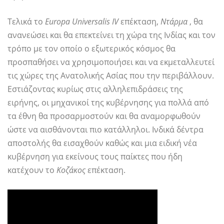
Τελικά το
Europa Universalis IV
επέκταση,
Ντάρμα
, θα
ανανεώσει και θα επεκτείνει τη χώρα της Ινδίας και τον
τρόπο με τον οποίο ο εξωτερικός κόσμος θα
προσπαθήσει να χρησιμοποιήσει και να εκμεταλλευτεί
τις χώρες της Ανατολικής Ασίας που την περιβάλλουν.
Εστιάζοντας κυρίως στις αλληλεπιδράσεις της
ειρήνης, οι μηχανικοί της κυβέρνησης για πολλά από
τα έθνη θα προσαρμοστούν και θα αναμορφωθούν
ώστε να αισθάνονται πιο κατάλληλοι. Ινδικά δέντρα
αποστολής θα εισαχθούν καθώς και μια ειδική νέα
κυβέρνηση για εκείνους τους παίκτες που ήδη
κατέχουν το
Κοζάκος
επέκταση.