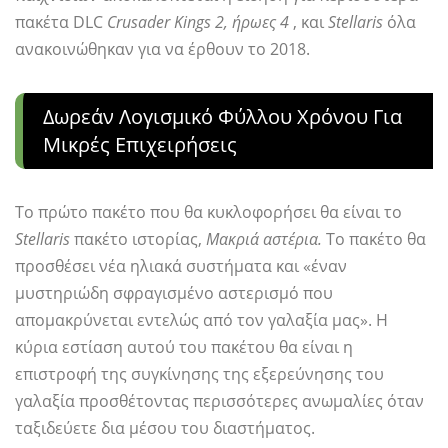
πακέτα DLC
Crusader Kings 2, ήρωες 4
, και
Stellaris
όλα
ανακοινώθηκαν για να έρθουν το 2018.
Δωρεάν Λογισμικό Φύλλου Χρόνου Για
Μικρές Επιχειρήσεις
Το πρώτο πακέτο που θα κυκλοφορήσει θα είναι το
Stellaris
πακέτο ιστορίας,
Μακριά αστέρια.
Το πακέτο θα
προσθέσει νέα ηλιακά συστήματα και «έναν
μυστηριώδη σφραγισμένο αστερισμό που
απομακρύνεται εντελώς από τον γαλαξία μας». Η
κύρια εστίαση αυτού του πακέτου θα είναι η
επιστροφή της συγκίνησης της εξερεύνησης του
γαλαξία προσθέτοντας περισσότερες ανωμαλίες όταν
ταξιδεύετε δια μέσου του διαστήματος.