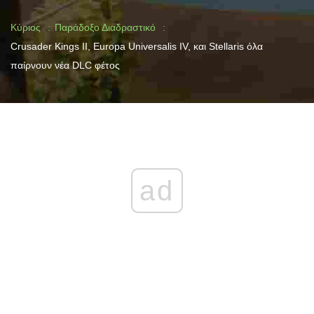
Κύριος
Παράδοξο Διαδραστικό
Crusader Kings II, Europa Universalis IV, και Stellaris όλα
παίρνουν νέα DLC φέτος
ad