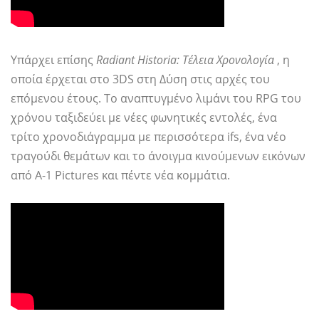
Υπάρχει επίσης
Radiant Historia: Τέλεια Χρονολογία
, η
οποία έρχεται στο 3DS στη Δύση στις αρχές του
επόμενου έτους. Το αναπτυγμένο λιμάνι του RPG του
χρόνου ταξιδεύει με νέες φωνητικές εντολές, ένα
τρίτο χρονοδιάγραμμα με περισσότερα ifs, ένα νέο
τραγούδι θεμάτων και το άνοιγμα κινούμενων εικόνων
από A-1 Pictures και πέντε νέα κομμάτια.