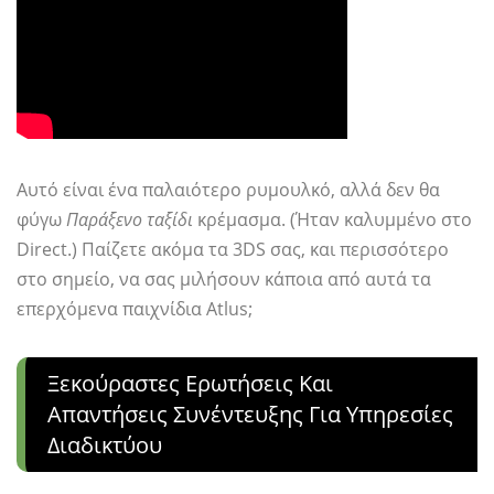
Αυτό είναι ένα παλαιότερο ρυμουλκό, αλλά δεν θα
φύγω
Παράξενο ταξίδι
κρέμασμα. (Ήταν καλυμμένο στο
Direct.) Παίζετε ακόμα τα 3DS σας, και περισσότερο
στο σημείο, να σας μιλήσουν κάποια από αυτά τα
επερχόμενα παιχνίδια Atlus;
Ξεκούραστες Ερωτήσεις Και
Απαντήσεις Συνέντευξης Για Υπηρεσίες
Διαδικτύου