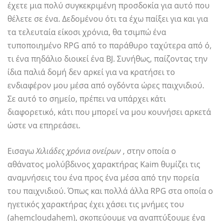
έχετε μια πολύ συγκεκριμένη προσδοκία για αυτό που
θέλετε σε ένα. Δεδομένου ότι τα έχω παίξει για και για
τα τελευταία είκοσι χρόνια, θα τσιμπώ ένα
τυποποιημένο RPG από το παράθυρο ταχύτερα από ό,
τι ένα πηδάλιο διοικεί ένα BJ. Συνήθως, παίζοντας την
ίδια παλιά δομή δεν αρκεί για να κρατήσει το
ενδιαφέρον μου μέσα από ογδόντα ώρες παιχνιδιού.
Σε αυτό το σημείο, πρέπει να υπάρχει κάτι
διαφορετικό, κάτι που μπορεί να μου κουνήσει αρκετά
ώστε να επηρεάσει.
Εισαγω
Χιλιάδες χρόνια ονείρων
, στην οποία ο
αθάνατος μολύβδινος χαρακτήρας Kaim θυμίζει τις
αναμνήσεις του ένα προς ένα μέσα από την πορεία
του παιχνιδιού. Όπως και πολλά άλλα RPG στα οποία ο
ηγετικός χαρακτήρας έχει χάσει τις μνήμες του
(ahemcloudahem), σκοπεύουμε να αναπτύξουμε ένα