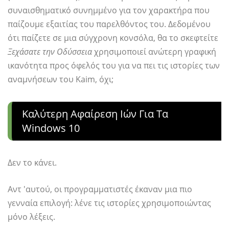
συναισθηματικό συνημμένο για τον χαρακτήρα που
παίζουμε εξαιτίας του παρελθόντος του. Δεδομένου
ότι παίζετε σε μια σύγχρονη κονσόλα, θα το σκεφτείτε
Ξεχάσατε την Οδύσσεια
χρησιμοποιεί ανώτερη γραφική
ικανότητα προς όφελός του για να πει τις ιστορίες των
αναμνήσεων του Kaim, όχι;
Καλύτερη Αφαίρεση Ιών Για Τα
Windows 10
Δεν το κάνει.
Αντ 'αυτού, οι προγραμματιστές έκαναν μια πιο
γενναία επιλογή: λένε τις ιστορίες χρησιμοποιώντας
μόνο λέξεις.