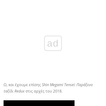
ad
Ω, και έχουμε επίσης
Shin Megami Tensei: Παράξενο
ταξίδι Redux
στις αρχές του 2018.