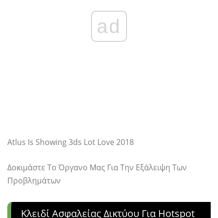
ad
Atlus Is Showing 3ds Lot Love 2018
Δοκιμάστε Το Όργανο Μας Για Την Εξάλειψη Των
Προβλημάτων
Κλειδί Ασφαλείας Δικτύου Για Hotspot