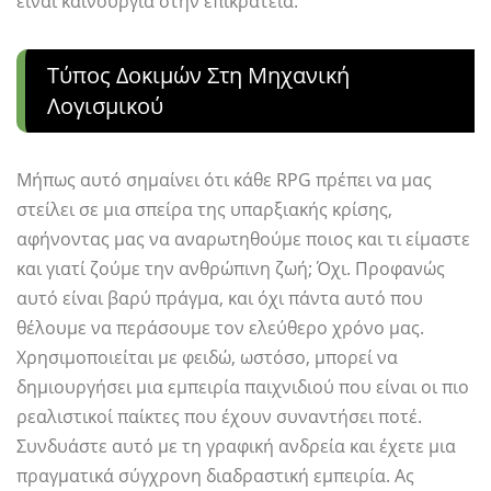
είναι καινούργια στην επικράτεια.
Τύπος Δοκιμών Στη Μηχανική
Λογισμικού
Μήπως αυτό σημαίνει ότι κάθε RPG πρέπει να μας
στείλει σε μια σπείρα της υπαρξιακής κρίσης,
αφήνοντας μας να αναρωτηθούμε ποιος και τι είμαστε
και γιατί ζούμε την ανθρώπινη ζωή; Όχι. Προφανώς
αυτό είναι βαρύ πράγμα, και όχι πάντα αυτό που
θέλουμε να περάσουμε τον ελεύθερο χρόνο μας.
Χρησιμοποιείται με φειδώ, ωστόσο, μπορεί να
δημιουργήσει μια εμπειρία παιχνιδιού που είναι οι πιο
ρεαλιστικοί παίκτες που έχουν συναντήσει ποτέ.
Συνδυάστε αυτό με τη γραφική ανδρεία και έχετε μια
πραγματικά σύγχρονη διαδραστική εμπειρία. Ας