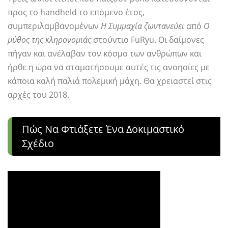
προς το handheld το επόμενο έτος,
συμπεριλαμβανομένων
Η Συμμαχία ζωντανεύει
από
Ο
μύθος της κληρονομιάς
στούντιο FuRyu. Οι δαίμονες
πήγαν και ανέλαβαν τον κόσμο των ανθρώπων και
ήρθε η ώρα να σταματήσουμε αυτές τις ανοησίες με
κάποια καλή παλιά πολεμική μάχη. Θα χρειαστεί στις
αρχές του 2018.
Πώς Να Φτιάξετε Ένα Δοκιμαστικό
Σχέδιο