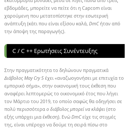
εκατομμύρια μονάδες μέσα σε λίγες πάνω από τρεις
εβδομάδες, μπορείτε να πείτε ότι η Capcom είναι
χαρούμενη που μετατοπίστηκε στην εσωτερική
ανάπτυξη (κάτι που είναι εξίσου καλά,
DmC
ήταν από
την άποψη της παραγωγής).
C / C ++ Ερωτήσεις Συνέντευξης
Στην πραγματικότητα το δηλώνουν πραγματικά
Διάβολος May Cry 5
έχει «αναζωογονήσει με επιτυχία το
εμπορικό σήμα», στην οικονομική τους έκθεση που
αναφέρει λεπτομερώς το οικονομικό έτος που λήγει
τον Μάρτιο του 2019, το οποίο σαφώς θα οδηγήσει σε
πολύ περισσότερα
ο διάβολος μπορεί να κλάψει
(στο
εξής υπάρχει μια έκθεση). Ενώ
DmC
είχε τις στιγμές
της, είναι υπέροχο να δούμε τη σειρά πίσω στο