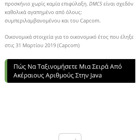
προσκήνιο χωρίς καμία επιφύλαξη.
DMC5
είναι σχεδόν
καθολικά αγαπημένο από όλους:
συμπεριλαμβανομένου και του Capcom.
Οικονομικά στοιχεία για το οικονομικό έτος που έληξε
στις 31 Μαρτίου 2019 (Capcom)
Πώς Να Ταξινομήσετε Μια Σειρά Από
Ακέραιους Αριθμούς Στην Java