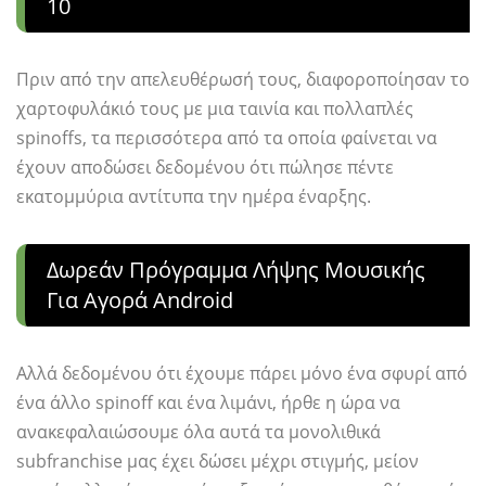
10
Πριν από την απελευθέρωσή τους, διαφοροποίησαν το
χαρτοφυλάκιό τους με μια ταινία και πολλαπλές
spinoffs, τα περισσότερα από τα οποία φαίνεται να
έχουν αποδώσει δεδομένου ότι πώλησε πέντε
εκατομμύρια αντίτυπα την ημέρα έναρξης.
Δωρεάν Πρόγραμμα Λήψης Μουσικής
Για Αγορά Android
Αλλά δεδομένου ότι έχουμε πάρει μόνο ένα σφυρί από
ένα άλλο spinoff και ένα λιμάνι, ήρθε η ώρα να
ανακεφαλαιώσουμε όλα αυτά τα μονολιθικά
subfranchise μας έχει δώσει μέχρι στιγμής, μείον