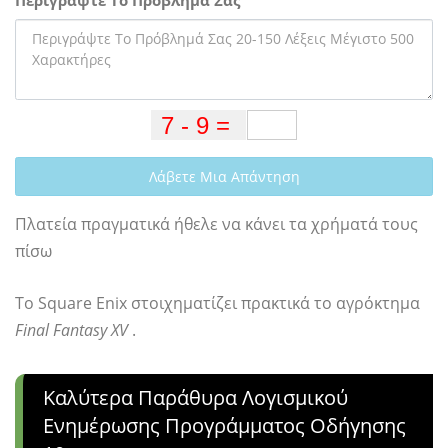
Περιγράψτε Το Πρόβλημά Σας
Λάβετε Μια Απάντηση
Πλατεία πραγματικά ήθελε να κάνει τα χρήματά τους
πίσω
Το Square Enix στοιχηματίζει πρακτικά το αγρόκτημα
Final Fantasy XV
.
Καλύτερα Παράθυρα Λογισμικού
Ενημέρωσης Προγράμματος Οδήγησης