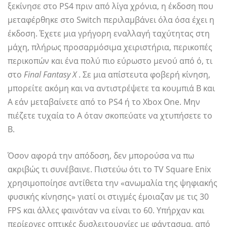
ξεκίνησε στο PS4 πριν από λίγα χρόνια, η έκδοση που
μεταφέρθηκε στο Switch περιλαμβάνει όλα όσα έχει η
έκδοση. Έχετε μια γρήγορη εναλλαγή ταχύτητας στη
μάχη, πλήρως προσαρμόσιμα χειριστήρια, περικοπές
περικοπών και ένα πολύ πιο εύρωστο μενού από ό, τι
στο
Final Fantasy X
. Σε μια απίστευτα φοβερή κίνηση,
μπορείτε ακόμη και να αντιστρέψετε τα κουμπιά B και
A εάν μεταβαίνετε από το PS4 ή το Xbox One. Μην
πιέζετε τυχαία το A όταν σκοπεύατε να χτυπήσετε το
B.
Όσον αφορά την απόδοση, δεν μπορούσα να πω
ακριβώς τι συνέβαινε. Πιστεύω ότι το TV Square Enix
χρησιμοποίησε αντίθετα την «ανωμαλία της ψηφιακής
φυσικής κίνησης» γιατί οι στιγμές έμοιαζαν με τις 30
FPS και άλλες φαινόταν να είναι το 60. Υπήρχαν και
περίεργες οπτικές δυσλειτουργίες με φάντασμα, από