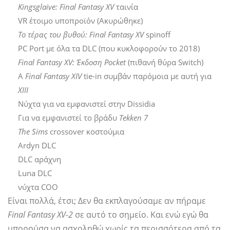
Kingsglaive: Final Fantasy XV
ταινία
VR έτοιμο υποπροϊόν (Ακυρώθηκε)
Το τέρας του βυθού: Final Fantasy XV
spinoff
PC Port με όλα τα DLC (που κυκλοφορούν το 2018)
Final Fantasy XV: Έκδοση Pocket
(πιθανή θύρα Switch)
Α
Final Fantasy XIV
tie-in συμβάν παρόμοια με αυτή για
XIII
Νύχτα για να εμφανιστεί στην Dissidia
Για να εμφανιστεί το βράδυ
Tekken 7
The Sims
crossover κοστούμια
Ardyn DLC
DLC αράχνη
Luna DLC
νύχτα COO
Είναι πολλά, έτσι; Δεν θα εκπλαγούσαμε αν πήραμε
Final Fantasy XV-2
σε αυτό το σημείο. Και ενώ εγώ θα
μπορούσα να ασχοληθώ χωρίς τα περισσότερα από τα