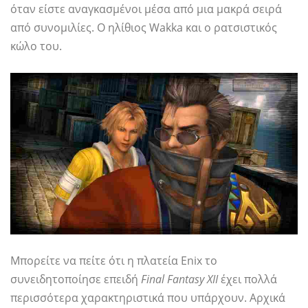
όταν είστε αναγκασμένοι μέσα από μια μακρά σειρά
από συνομιλίες. Ο ηλίθιος Wakka και ο ρατσιστικός
κώλο του.
Μπορείτε να πείτε ότι η πλατεία Enix το
συνειδητοποίησε επειδή
Final Fantasy XII
έχει πολλά
περισσότερα χαρακτηριστικά που υπάρχουν. Αρχικά