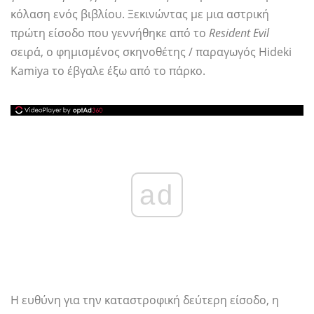
κόλαση ενός βιβλίου. Ξεκινώντας με μια αστρική
πρώτη είσοδο που γεννήθηκε από το
Resident Evil
σειρά, ο φημισμένος σκηνοθέτης / παραγωγός Hideki
Kamiya το έβγαλε έξω από το πάρκο.
ad
Η ευθύνη για την καταστροφική δεύτερη είσοδο, η