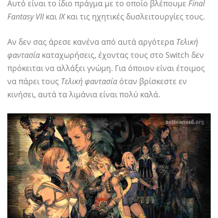
Αυτό είναι το ίδιο πράγμα με το οποίο βλέπουμε
Final
Fantasy VII
και
IX
και τις ηχητικές δυσλειτουργίες τους.
Αν δεν σας άρεσε κανένα από αυτά αργότερα
Τελική
φαντασία
καταχωρήσεις, έχοντας τους στο Switch δεν
πρόκειται να αλλάξει γνώμη. Για όποιον είναι έτοιμος
να πάρει τους
Τελική φαντασία
όταν βρίσκεστε εν
κινήσει, αυτά τα λιμάνια είναι πολύ καλά.