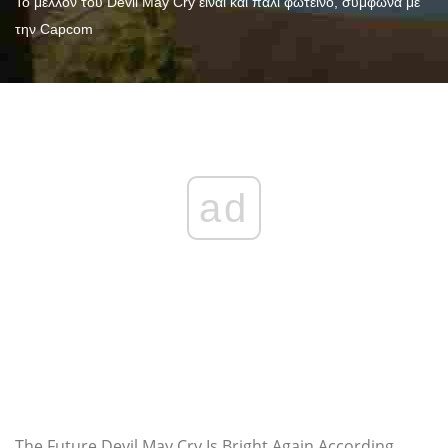
Το μέλλον του Devil May Cry είναι και πάλι φωτεινό, σύμφωνα με
την Capcom
ad
The Future Devil May Cry Is Bright Again According