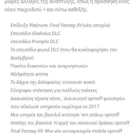
μικρές αλλαγές της ανάπτυξης, όπως η προσθήκη ενός
νέου παιχνιδιού + και ούτω καθεξής.
Επίδειξη Platinum: Final Fantasy XV
(νέα ιστορία)
Επεισόδιο Gladiolus
DLC
επεισόδιο Prompto
DLC
Το επεισόδιο φωτιά
DLC (που θα κυκλοφορήσει τον
Δεκέμβριο)
Πακέτα διακοπών και αναμνηστικών
Αδελφότητα
anime
Το δόγμα της δολοφονίας
crossover event
Σύντροφοι
επέκταση για πολλούς παίκτες
Δικαιοσύνη τέρατα πέντε
, ένα κινητό spinoff φινιστρίνι
που τελείωσε υπηρεσία νωρίτερα το 2017
Μια ιστορία του βασιλιά
κτύπησε 'em επάνω spinoff
Ιππότης του βασιλιά: Η οργή του σκοτεινού δράκου
spinoff
Final Fantasy XV: Μια νέα αυτοκρατορία
mobile spinoff