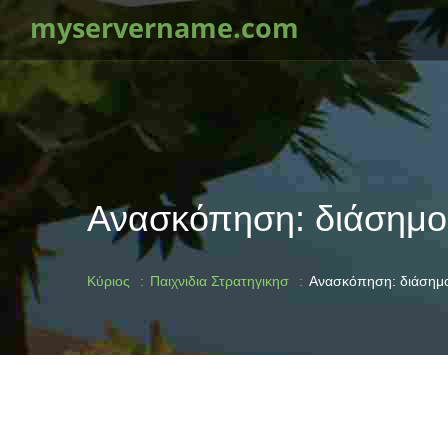
myservername.com
Ανασκόπηση: διάσημοι 
Κύριος
Παιχνιδια Στρατηγικησ
Ανασκόπηση: διάσημοι