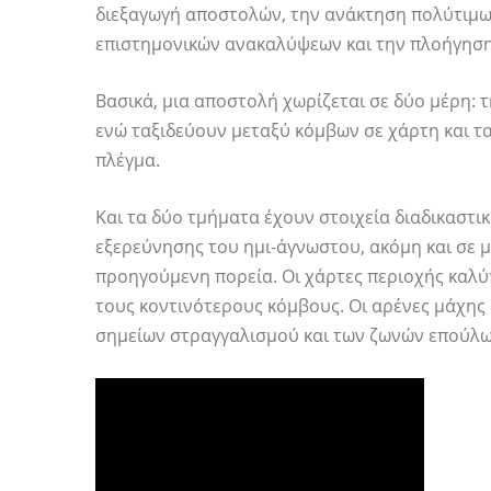
διεξαγωγή αποστολών, την ανάκτηση πολύτιμ
επιστημονικών ανακαλύψεων και την πλοήγηση
Βασικά, μια αποστολή χωρίζεται σε δύο μέρη: 
ενώ ταξιδεύουν μεταξύ κόμβων σε χάρτη και τ
πλέγμα.
Και τα δύο τμήματα έχουν στοιχεία διαδικαστι
εξερεύνησης του ημι-άγνωστου, ακόμη και σε μ
προηγούμενη πορεία. Οι χάρτες περιοχής καλύ
τους κοντινότερους κόμβους. Οι αρένες μάχης
σημείων στραγγαλισμού και των ζωνών επούλω