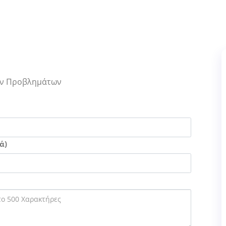
Των Προβλημάτων
ά)