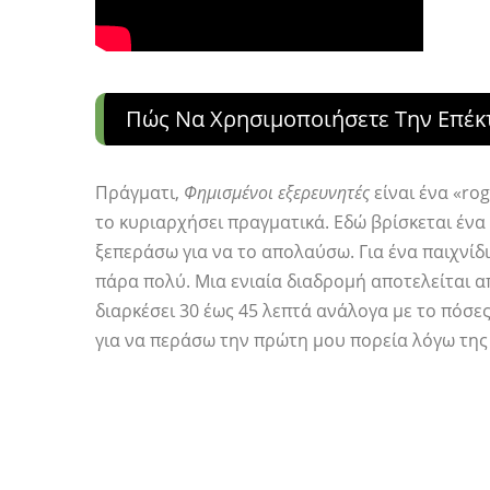
Πώς Να Χρησιμοποιήσετε Την Επέκτ
Πράγματι,
Φημισμένοι εξερευνητές
είναι ένα «rog
το κυριαρχήσει πραγματικά. Εδώ βρίσκεται ένα
ξεπεράσω για να το απολαύσω. Για ένα παιχνίδι
πάρα πολύ. Μια ενιαία διαδρομή αποτελείται α
διαρκέσει 30 έως 45 λεπτά ανάλογα με το πόσ
για να περάσω την πρώτη μου πορεία λόγω της