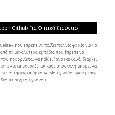
αση Github Για Οπτικό Στούντιο
uelite», που έπρεπε να παίξει πολλές φορές για να
 από τα μεγαλύτερα εμπόδια που έπρεπε να
 που προορίζεται να παίξει ξανά και ξανά, διαρκεί
πό πέντε αποστολές και κάθε αποστολή μπορεί να
ες συναντήσεις υπάρχουν. Μου χρειάστηκαν μέρες
 δέσμευσης του χρόνου.