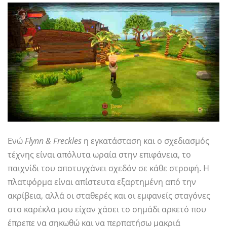
Ενώ
Flynn & Freckles
η εγκατάσταση και ο σχεδιασμός
τέχνης είναι απόλυτα ωραία στην επιφάνεια, το
παιχνίδι του αποτυγχάνει σχεδόν σε κάθε στροφή. Η
πλατφόρμα είναι απίστευτα εξαρτημένη από την
ακρίβεια, αλλά οι σταθερές και οι εμφανείς σταγόνες
στο καρέκλα μου είχαν χάσει το σημάδι αρκετό που
έπρεπε να σηκωθώ και να περπατήσω μακριά