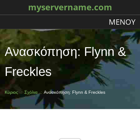
myservername.com
ΜΕΝΟΎ
Ανασκόπηση: Flynn &
Freckles
Κύριος
Σχόλια
Ανασκόπηση: Flynn & Freckles