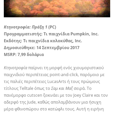
Κτηνοτροφία: Πράξη 1
(PC)
Προγραμματιστής: Τι παιχνίδια Pumpkin, Inc.
Εκδότης:
Τι παιχνίδια κολοκύθας, Inc.
Δημοσιεύθηκε: 14 Σεπτεμβρίου 2017
MSRP: 7,99 δολάρια
Κτηνοτροφία
παίρνει τη μορφή ενός χιουμοριστικού
παιχνιδιού περιπέτειας point-and-click, παρόμοιο με
τις παλιές περιπέτειες LucasArts ή τους πρώιμους
τίτλους Telltale όπως το
Σαμ και Μαξ
σειρά. Το
πανέμορφο cutscen ξεκινάει με τον Joey Claire και τον
αδερφό της Jude, καθώς απολαμβάνουν μια ήσυχη
μέρα φθινοπώρου στο κατώφλι τους. Αυτή η ειρήνη