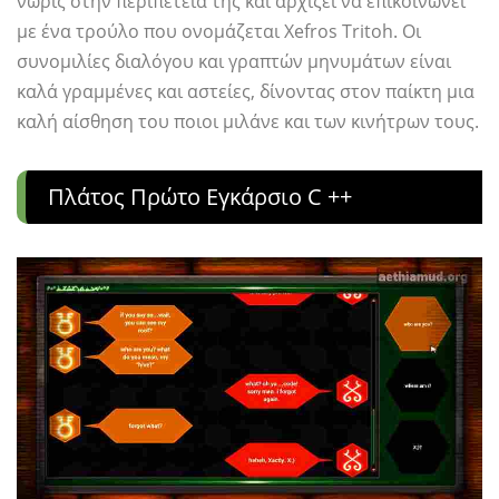
νωρίς στην περιπέτειά της και αρχίζει να επικοινωνεί
με ένα τρούλο που ονομάζεται Xefros Tritoh. Οι
συνομιλίες διαλόγου και γραπτών μηνυμάτων είναι
καλά γραμμένες και αστείες, δίνοντας στον παίκτη μια
καλή αίσθηση του ποιοι μιλάνε και των κινήτρων τους.
Πλάτος Πρώτο Εγκάρσιο C ++