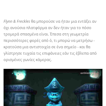
Flynn & Freckles
θα μπορούσε να ήταν μια εντάξει αν
όχι ανούσια πλατφόρμα αν δεν ήταν για το πόσο
τρομερά σπασμένα είναι. Έπεσα στη γεωμετρία
περισσότερες φορές από ό, τι μπορώ να μετρήσω -
κρατούσα μια αντιστοιχία σε ένα σημείο - και θα
γλίστρησε τυχαία τις επιφάνειες εάν τις έβλεπα από
ορισμένες γωνίες κάμερας.