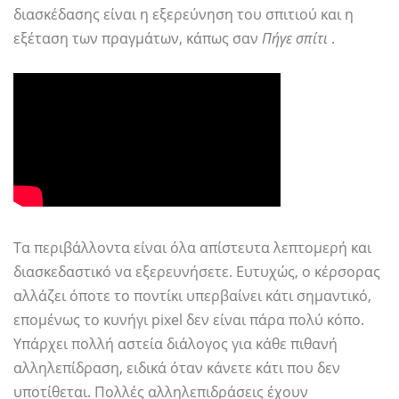
διασκέδασης είναι η εξερεύνηση του σπιτιού και η
εξέταση των πραγμάτων, κάπως σαν
Πήγε σπίτι
.
Τα περιβάλλοντα είναι όλα απίστευτα λεπτομερή και
διασκεδαστικό να εξερευνήσετε. Ευτυχώς, ο κέρσορας
αλλάζει όποτε το ποντίκι υπερβαίνει κάτι σημαντικό,
επομένως το κυνήγι pixel δεν είναι πάρα πολύ κόπο.
Υπάρχει πολλή αστεία διάλογος για κάθε πιθανή
αλληλεπίδραση, ειδικά όταν κάνετε κάτι που δεν
υποτίθεται. Πολλές αλληλεπιδράσεις έχουν