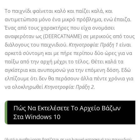
Το παιχνίδι φαίνεται καλό και παίζει καλά, και
αντιμετώπισα μόνο ένα μικρό πρόβλημα, ενώ έπαιζα.
Ένας από τους χαρακτήρες που είχα ονομάσει
αναφερόταν ως (DEERCATNAME) σε μερικούς από τους
διάλογους του παιχνιδιού.
Κτηνοτροφία: Πράξη 1
είναι
αρκετά σύντομη και με πήρε περίπου δύο ώρες για να
παίξω από την αρχή μέχρι το τέλος. Θέτει καλά τα
αγκίστρια και ανυπομονώ για την επόμενη δόση. Εδώ
ελπίζουμε ότι δεν θα περάσουν άλλα πέντε χρόνια για
να ολοκληρωθεί
Κτηνοτροφία: Πράξη 2.
Πώς Να Εκτελέσετε Το Αρχείο Βάζων
Στα Windows 10
(
Αυτή η αναθεώρηση βασίζεται σε μια λιανική κατασκευή του παιχνιδιού