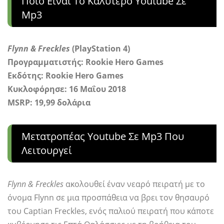
Ποιο Είναι Το Καλύτερο Youtube Σε
Mp3
Flynn & Freckles
(PlayStation 4)
Προγραμματιστής:
Rookie Hero Games
Εκδότης:
Rookie Hero Games
Κυκλοφόρησε: 16 Μαΐου 2018
MSRP: 19,99 δολάρια
Μετατροπέας Youtube Σε Mp3 Που
Λειτουργεί
Flynn & Freckles
ακολουθεί έναν νεαρό πειρατή με το
όνομα Flynn σε μια προσπάθεια να βρει τον θησαυρό
του Captian Freckles, ενός παλιού πειρατή που κάποτε