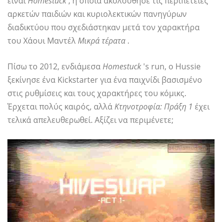
είναι
Homestuck
, η οποία ακολούθησε τις περιπέτειες
αρκετών παιδιών και κυριολεκτικών πανηγύρων
διαδικτύου που σχεδιάστηκαν μετά τον χαρακτήρα
του Χάουι Μαντέλ
Μικρά τέρατα
.
Πίσω το 2012, ενδιάμεσα
Homestuck
's run, ο Hussie
ξεκίνησε ένα Kickstarter για ένα παιχνίδι βασισμένο
στις ρυθμίσεις και τους χαρακτήρες του κόμικς.
Έρχεται πολύς καιρός, αλλά
Κτηνοτροφία: Πράξη 1
έχει
τελικά απελευθερωθεί. Αξίζει να περιμένετε;