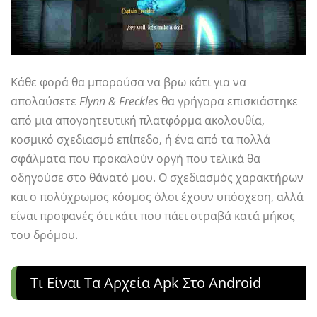
Κάθε φορά θα μπορούσα να βρω κάτι για να
απολαύσετε
Flynn & Freckles
θα γρήγορα επισκιάστηκε
από μια απογοητευτική πλατφόρμα ακολουθία,
κοσμικό σχεδιασμό επίπεδο, ή ένα από τα πολλά
σφάλματα που προκαλούν οργή που τελικά θα
οδηγούσε στο θάνατό μου. Ο σχεδιασμός χαρακτήρων
και ο πολύχρωμος κόσμος όλοι έχουν υπόσχεση, αλλά
είναι προφανές ότι κάτι που πάει στραβά κατά μήκος
του δρόμου.
Τι Είναι Τα Αρχεία Apk Στο Android