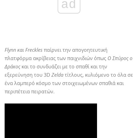
ad
Flynn και Freckles
παίρνει την απογοητευτική
πλατφόρμα ακρίβειας των παιχνιδιών όπως
Ο Σπύρος ο
Δράκος
και το συνδυάζει με το σπαθί και την
εξερεύνηση του 3D
Zelda
τίτλους, κυλιόμενο το όλα σε
ένα λαμπερό κόσμο των στοιχειωμένων σπαθιά και
περιπέτεια πειρατών.