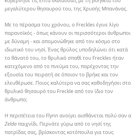
κυβέρνησε τις Επτά Θαλάσσιες με τη βοήθεια του
μεγαλύτερου θησαυρού του, της Χρυσής Μπανάνας.
Με το πέρασμα του χρόνου, ο Freckles έγινε λίγο
παρανοϊκός - όπως κάνουν οι περισσότεροι άνθρωποι
με δύναμη - και απομονώθηκε από τον κόσμο στο
ιδιωτικό του νησί. Ένας θρύλος υποδηλώνει ότι κατά
το θάνατό του, το θρυλικό σπαθί του Freckles ήταν
κατεχόμενο από το πνεύμα του, παρέχοντας την
εξουσία του πειρατή σε όποιον το βρήκε και τον
ελευθέρωσε. Ποιος καλύτερα να σας καθοδηγήσει στο
θρυλικό θησαυρό του Freckle από τον ίδιο τον
άνθρωπο;
Η περιπέτεια του Flynn ανοίγει αισθάνεται πολύ σαν α
Zelda
παιχνίδι. Περνάτε γύρω από το νησί της
πατρίδας σας, βρίσκοντας κοτόπουλα για τους