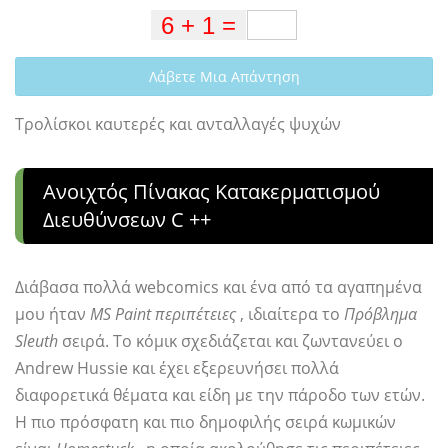
Λάβετε Μια Απάντηση
Τρολίσκοι καυτερές και ανταλλαγές ψυχών
Ανοιχτός Πίνακας Κατακερματισμού
Διευθύνσεων C ++
Διάβασα πολλά webcomics και ένα από τα αγαπημένα
μου ήταν
MS Paint περιπέτειες
, ιδιαίτερα το
Πρόβλημα
Sleuth
σειρά. Το κόμικ σχεδιάζεται και ζωντανεύει ο
Andrew Hussie και έχει εξερευνήσει πολλά
διαφορετικά θέματα και είδη με την πάροδο των ετών.
Η πιο πρόσφατη και πιο δημοφιλής σειρά κωμικών