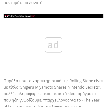
συντομότερο δυνατό!
ad
Παρόλο που το χαρακτηριστικό της Rolling Stone είναι
με τίτλο 'Shigeru Miyamoto Shares Nintendo Secrets',
πολλές πληροφορίες μέσα σε αυτό είναι πράγματα
που ήδη γνωρίζουμε. Υπάρχει λόγος για το «The Year
of Luigi» και για τα δύο κυκλοφορούντα και