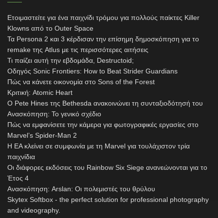
Ετοιμαστείτε για ένα παιχνίδι τρόμου για πολλούς παίκτες Killer
Klowns από το Outer Space
Τα Persona 2 και 3 κέρδισαν την επίσημη δημοσκόπηση για το
remake της Atlus με τις περισσότερες αιτήσεις
Τι παίζει αυτή την εβδομάδα, Destructoid;
Οδηγός Sonic Frontiers: How to Beat Strider Guardians
Πώς να κάνετε οικονομία στο Sons of the Forest
Κριτική: Atomic Heart
Ο Pete Hines της Bethesda ανακοινώνει τη συνταξιοδότησή του
Ανασκόπηση: Το γενικό σχέδιο
Πώς να εμφανίσετε την κάμερα για φωτογραφικές εργασίες στο
Marvel’s Spider-Man 2
Η EA κλείνει σε συμφωνία με τη Marvel για τουλάχιστον τρία
παιχνίδια
Οι διάφορες εκδόσεις του Rainbow Six Siege ανανεώνονται για το
Έτος 4
Ανασκόπηση: Arslan: Οι πολεμιστές του θρύλου
Skytex Softbox - the perfect solution for professional photography
and videography.