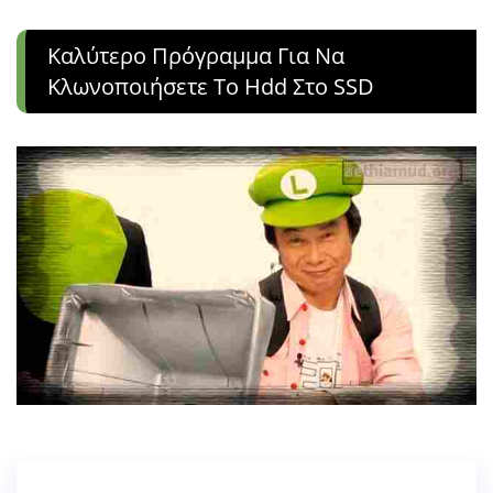
Καλύτερο Πρόγραμμα Για Να
Κλωνοποιήσετε Το Hdd Στο SSD