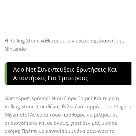
Η Rolling Stone κάθεται με τον οικείο σχεδιαστή της
Nintendo
Ado Net Συνεντεύξεις Ερωτήσεις Και
Απαντήσεις Για Έμπειρους
GameSpot; Χρόνος? Νιου Γιορκ Ταιμς? Και τώρα η
Rolling Stone; Ο καθένας θέλει ένα κομμάτι του Shigeru
Miyamoto! Αν είναι τόσο πρόθυμος να μιλήσει σε
οποιονδήποτε και σε όλους, γιατί δεν μας μίλησε
ακόμα; Πρέπει να κανονίσουμε ένα pow-wow το