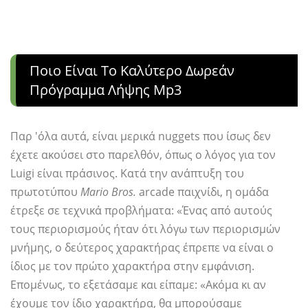
Ποιο Είναι Το Καλύτερο Δωρεάν
Πρόγραμμα Λήψης Mp3
Παρ 'όλα αυτά, είναι μερικά nuggets που ίσως δεν
έχετε ακούσει στο παρελθόν, όπως ο λόγος για τον
Luigi είναι πράσινος. Κατά την ανάπτυξη του
πρωτοτύπου
Mario Bros.
arcade παιχνίδι, η ομάδα
έτρεξε σε τεχνικά προβλήματα: «Ένας από αυτούς
τους περιορισμούς ήταν ότι λόγω των περιορισμών
μνήμης, ο δεύτερος χαρακτήρας έπρεπε να είναι ο
ίδιος με τον πρώτο χαρακτήρα στην εμφάνιση.
Επομένως, το εξετάσαμε και είπαμε: «Ακόμα κι αν
έχουμε τον ίδιο χαρακτήρα, θα μπορούσαμε