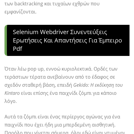
των backtracking και τυχαίων εχθρών που
εμφανίζονται.
Selenium Webdriver Συνεντεύξεις
Ερωτήσεις Και Απαντήσεις Για Έμπειρο
Pdf
Όταν λέω pop up, εννοώ κυριολεκτικά. Ορδές των
τεράστιων τέρατα ανεβαίνουν από το έδαφος σε
σχεδόν σταθερή βάση, επειδή
Gekido: Η εκδίκηση του
Kintaro
είναι επίσης ένα παιχνίδι ζόμπι για κάποιο
λόγο.
Αυτά τα ζόμπι είναι ένας περίεργος αγώνας για ένα
παιχνίδι που έχει ήδη μια μπερδεμένη αισθητική.
Παρόλο που γίνεται σήμερα, όλοι εδώ είναι ντυμένοι