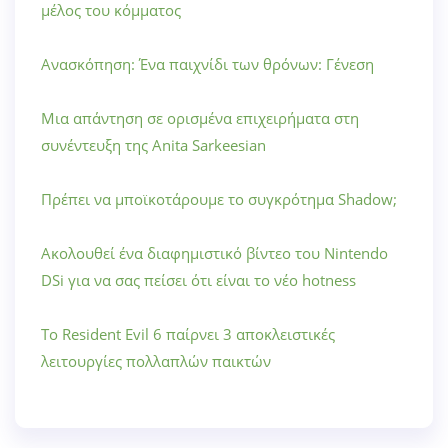
μέλος του κόμματος
Ανασκόπηση: Ένα παιχνίδι των θρόνων: Γένεση
Μια απάντηση σε ορισμένα επιχειρήματα στη
συνέντευξη της Anita Sarkeesian
Πρέπει να μποϊκοτάρουμε το συγκρότημα Shadow;
Ακολουθεί ένα διαφημιστικό βίντεο του Nintendo
DSi για να σας πείσει ότι είναι το νέο hotness
Το Resident Evil 6 παίρνει 3 αποκλειστικές
λειτουργίες πολλαπλών παικτών