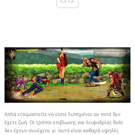
Απλά ετοιμαστείτε να είστε λυπημένοι αν ποτέ δεν
έχετε ζωή. Οι τρόποι επιβίωσης και λειψυδρίας Relic
δεν έχουν συνέχεια, γι 'αυτό είναι καθαρά υψηλές