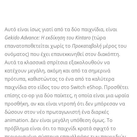
Αυτό είναι ίσως γιατί από τα δύο παιχνίδια, είναι
Gekido Advance: Η εκδίκηση του Kintaro
(τώρα
επανατοποθετείται χωρίς το
Προκαταβολή
μέρος του
ονόματος) που έχει επανεκκινηθεί στον διακόπτη.
Αυτά τα κλασσικά σπρίτσια εξακολουθούν να
κατέχουν μεγάλη, ακόμη και από τα σημερινά
πρότυπα, καθιστώντας το ένα από τα καλύτερα
παιχνίδια στο είδος του στο Switch eShop. Προσθέτει
επίσης co-op για δύο παίκτες, η οποία είναι μια ωραία
προσθήκη, αν και είναι ντροπή ότι δεν μπόρεσαν να
δώσουν στον νέο πρωταγωνιστή ένα διαρκές
animation. Δεν είναι μεγάλη υπόθεση όμως. Το
πρόβλημα είναι ότι το παιχνίδι κρατά σφιχτό το
περιορισμένο σύστημα επανάληψης των παιχνιδιών