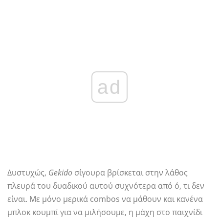
ad
Δυστυχώς,
Gekido
σίγουρα βρίσκεται στην λάθος
πλευρά του δυαδικού αυτού συχνότερα από ό, τι δεν
είναι. Με μόνο μερικά combos να μάθουν και κανένα
μπλοκ κουμπί για να μιλήσουμε, η μάχη στο παιχνίδι