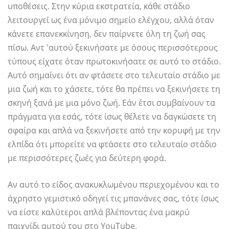
υποθέσεις. Στην κύρια εκστρατεία, κάθε στάδιο
λειτουργεί ως ένα μόνιμο σημείο ελέγχου, αλλά όταν
κάνετε επανεκκίνηση, δεν παίρνετε όλη τη ζωή σας
πίσω. Αντ 'αυτού ξεκινήσατε με όσους περισσότερους
τύπους είχατε όταν πρωτοκινήσατε σε αυτό το στάδιο.
Αυτό σημαίνει ότι αν φτάσετε στο τελευταίο στάδιο με
μια ζωή και το χάσετε, τότε θα πρέπει να ξεκινήσετε τη
σκηνή ξανά με μια μόνο ζωή. Εάν έτσι συμβαίνουν τα
πράγματα για εσάς, τότε ίσως θέλετε να δαγκώσετε τη
σφαίρα και απλά να ξεκινήσετε από την κορυφή με την
ελπίδα ότι μπορείτε να φτάσετε στο τελευταίο στάδιο
με περισσότερες ζωές για δεύτερη φορά.
Αν αυτό το είδος ανακυκλωμένου περιεχομένου και το
άχρηστο γεμιστικό οδηγεί τις μπανάνες σας, τότε ίσως
να είστε καλύτεροι απλά βλέποντας ένα μακρύ
παιχνίδι αυτού του στο YouTube.