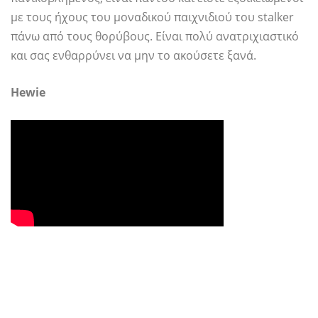
με τους ήχους του μοναδικού παιχνιδιού του stalker
πάνω από τους θορύβους. Είναι πολύ ανατριχιαστικό
και σας ενθαρρύνει να μην το ακούσετε ξανά.
Hewie