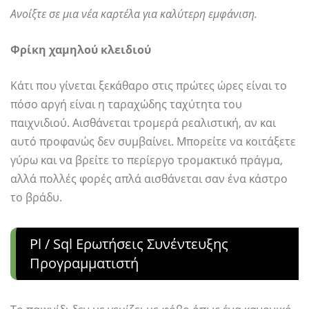
Ανοίξτε σε μια νέα καρτέλα για καλύτερη εμφάνιση.
Φρίκη χαμηλού κλειδιού
Κάτι που γίνεται ξεκάθαρο στις πρώτες ώρες είναι το
πόσο αργή είναι η ταραχώδης ταχύτητα του
παιχνιδιού. Αισθάνεται τρομερά ρεαλιστική, αν και
αυτό προφανώς δεν συμβαίνει. Μπορείτε να κοιτάξετε
γύρω και να βρείτε το περίεργο τρομακτικό πράγμα,
αλλά πολλές φορές απλά αισθάνεται σαν ένα κάστρο
το βράδυ.
Pl / Sql Ερωτήσεις Συνέντευξης
Προγραμματιστή