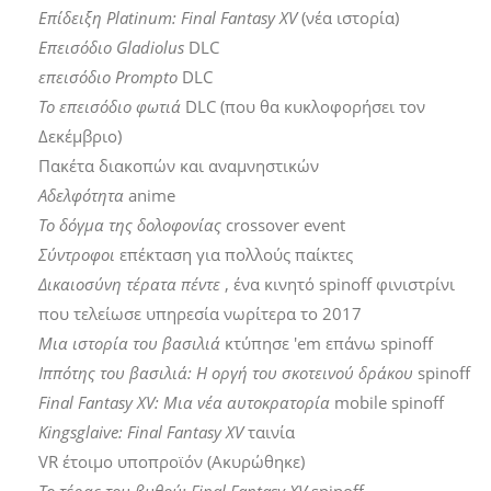
Επίδειξη Platinum: Final Fantasy XV
(νέα ιστορία)
Επεισόδιο Gladiolus
DLC
επεισόδιο Prompto
DLC
Το επεισόδιο φωτιά
DLC (που θα κυκλοφορήσει τον
Δεκέμβριο)
Πακέτα διακοπών και αναμνηστικών
Αδελφότητα
anime
Το δόγμα της δολοφονίας
crossover event
Σύντροφοι
επέκταση για πολλούς παίκτες
Δικαιοσύνη τέρατα πέντε
, ένα κινητό spinoff φινιστρίνι
που τελείωσε υπηρεσία νωρίτερα το 2017
Μια ιστορία του βασιλιά
κτύπησε 'em επάνω spinoff
Ιππότης του βασιλιά: Η οργή του σκοτεινού δράκου
spinoff
Final Fantasy XV: Μια νέα αυτοκρατορία
mobile spinoff
Kingsglaive: Final Fantasy XV
ταινία
VR έτοιμο υποπροϊόν (Ακυρώθηκε)