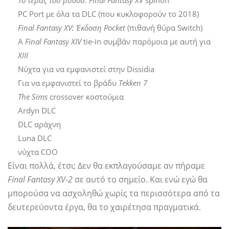
Το τέρας του βυθού: Final Fantasy XV
spinoff
PC Port με όλα τα DLC (που κυκλοφορούν το 2018)
Final Fantasy XV: Έκδοση Pocket
(πιθανή θύρα Switch)
Α
Final Fantasy XIV
tie-in συμβάν παρόμοια με αυτή για
XIII
Νύχτα για να εμφανιστεί στην Dissidia
Για να εμφανιστεί το βράδυ
Tekken 7
The Sims
crossover κοστούμια
Ardyn DLC
DLC αράχνη
Luna DLC
νύχτα COO
Είναι πολλά, έτσι; Δεν θα εκπλαγούσαμε αν πήραμε
Final Fantasy XV-2
σε αυτό το σημείο. Και ενώ εγώ θα
μπορούσα να ασχοληθώ χωρίς τα περισσότερα από τα
δευτερεύοντα έργα, θα το χαιρέτησα πραγματικά.