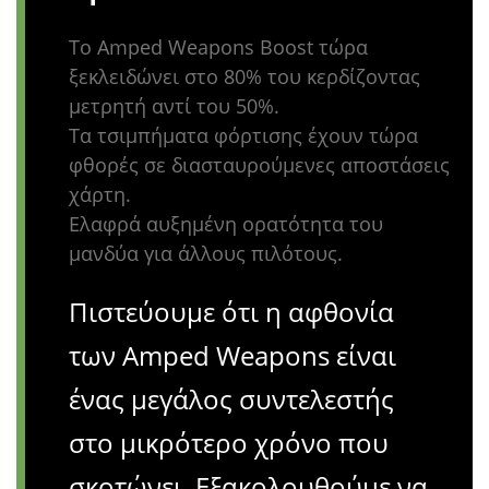
Το Amped Weapons Boost τώρα
ξεκλειδώνει στο 80% του κερδίζοντας
μετρητή αντί του 50%.
Τα τσιμπήματα φόρτισης έχουν τώρα
φθορές σε διασταυρούμενες αποστάσεις
χάρτη.
Ελαφρά αυξημένη ορατότητα του
μανδύα για άλλους πιλότους.
Πιστεύουμε ότι η αφθονία
των Amped Weapons είναι
ένας μεγάλος συντελεστής
στο μικρότερο χρόνο που
σκοτώνει. Εξακολουθούμε να