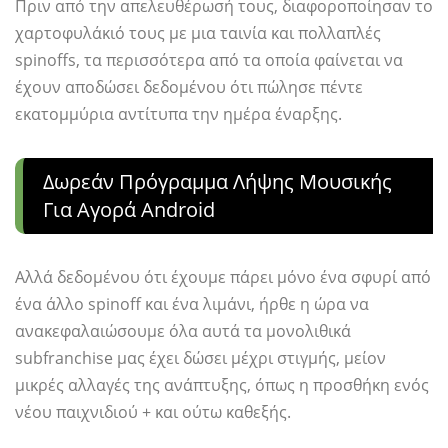
Πριν από την απελευθέρωσή τους, διαφοροποίησαν το
χαρτοφυλάκιό τους με μια ταινία και πολλαπλές
spinoffs, τα περισσότερα από τα οποία φαίνεται να
έχουν αποδώσει δεδομένου ότι πώλησε πέντε
εκατομμύρια αντίτυπα την ημέρα έναρξης.
Δωρεάν Πρόγραμμα Λήψης Μουσικής
Για Αγορά Android
Αλλά δεδομένου ότι έχουμε πάρει μόνο ένα σφυρί από
ένα άλλο spinoff και ένα λιμάνι, ήρθε η ώρα να
ανακεφαλαιώσουμε όλα αυτά τα μονολιθικά
subfranchise μας έχει δώσει μέχρι στιγμής, μείον
μικρές αλλαγές της ανάπτυξης, όπως η προσθήκη ενός
νέου παιχνιδιού + και ούτω καθεξής.