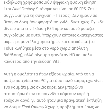
εκδήλωση χρησιμοποιούν ψηφιακή φυσική κίνηση,
έτσι
Final Fantasy X
φάνηκε να είναι σε 60 FPS. Ζητώ
συγγνώμη για τη σύγχυση. - Πέτρος). Δεν ήμουν σε
θέση να δοκιμάσω φορητό παιχνίδι, δυστυχώς. Έχω δει
βίντεο από την έκδοση PS4 πριν και αυτό μοιάζει
συγκρίσιμο με αυτό. Υπάρχουν κάποιες ακατέργαστες
άκρες με μοντέλα χαρακτήρων και οπτικά εφέ (το
Tidus κινήθηκε μέσα στο νερό χωρίς απόλυτη
διάθλαση), αλλά σίγουρα φαινόταν HD και πολύ
καλύτερα από την έκδοση Vita.
Αυτή η ομαλότητα ήταν εξίσου ωραία. Από το να
παίζω παιχνίδια για PC για τόσο πολύ καιρό, έχω γίνει
ένα κομμάτι μιας σκιάς καρέ. Δεν μπορώ να
σταματήσω όταν τα παιχνίδια πέφτουν καρέ ή
τρέχουν αργά, γι 'αυτό ήταν μια πραγματική έκπληξη
να δούμε
Final Fantasy X
χωρίς προβλήματα. Ίσως να