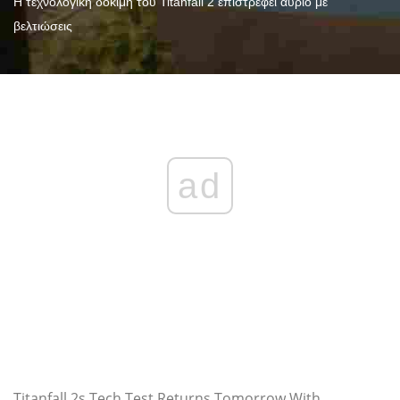
Η τεχνολογική δοκιμή του Titanfall 2 επιστρέφει αύριο με
βελτιώσεις
ad
Titanfall 2s Tech Test Returns Tomorrow With