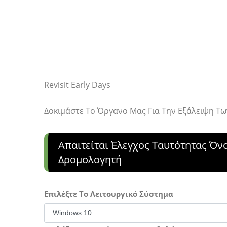
Revisit Early Days
Δοκιμάστε Το Όργανο Μας Για Την Εξάλειψη 
Απαιτείται Έλεγχος Ταυτότητας Ό
Δρομολογητή
Επιλέξτε Το Λειτουργικό Σύστημα