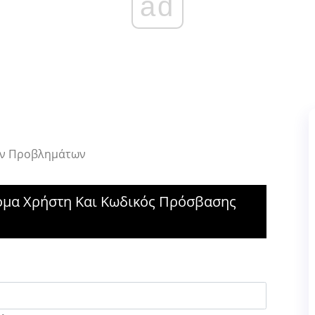
ad
Των Προβλημάτων
νομα Χρήστη Και Κωδικός Πρόσβασης