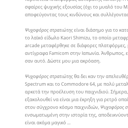
σφαίρες ψυχικής εξουσίας (όχι το μυαλό του Μ.
αποφεύγοντας τους κινδύνους και συλλέγοντας 
Ψυχοφόρος στρατιώτης
είναι διάσημο για το κατ
το λαϊκό είδωλο Kaori Shimizu, το οποίο μεταφ
arcade μεταφέρθηκε σε διάφορες πλατφόρμες, 
αντίγραφα Famicom στην Ιαπωνία. Άνθρωπος, 
σαν αυτό. Δώστε μου μια ακρόαση.
Ψυχοφόρος στρατιώτης
θα δει καν την απελευθέ
Spectrum και το Commodore 64, με πολύ μετα
αρκετά την προέλευση του παιχνιδιού. Σήμερα, 
εξακολουθεί να είναι μια έκρηξη για ρετρό οπ
στον σύγχρονο κόσμο παιχνιδιών,
Ψυχοφόρος σ
ενσωματωμένη στην ιστορία της, αποδεικνύοντα
είναι ακόμα μαγικό ...