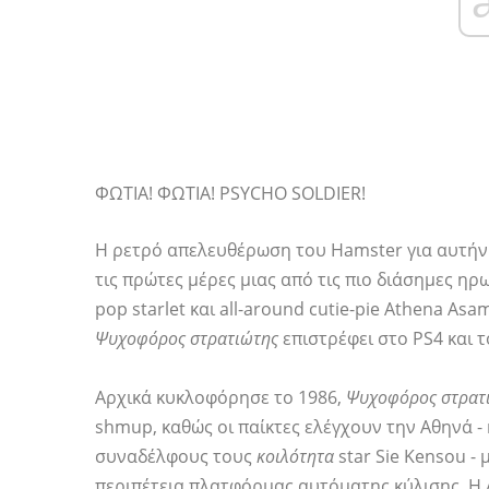
ΦΩΤΙΑ! ΦΩΤΙΑ! PSYCHO SOLDIER!
Η ρετρό απελευθέρωση του Hamster για αυτήν 
τις πρώτες μέρες μιας από τις πιο διάσημες ηρ
pop starlet και all-around cutie-pie Athena Asa
Ψυχοφόρος στρατιώτης
επιστρέφει στο PS4 και τ
Αρχικά κυκλοφόρησε το 1986,
Ψυχοφόρος στρατ
shmup, καθώς οι παίκτες ελέγχουν την Αθηνά - 
συναδέλφους τους
κοιλότητα
star Sie Kensou -
περιπέτεια πλατφόρμας αυτόματης κύλισης. Η 