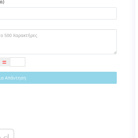
ά)
ια Απάντηση