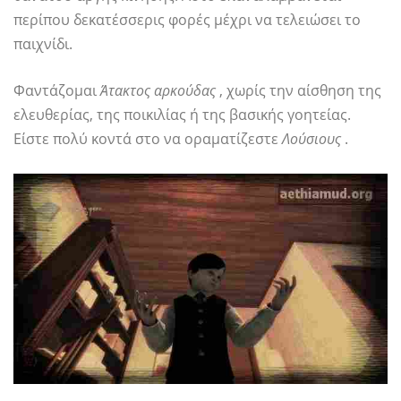
περίπου δεκατέσσερις φορές μέχρι να τελειώσει το
παιχνίδι.
Φαντάζομαι
Άτακτος αρκούδας
, χωρίς την αίσθηση της
ελευθερίας, της ποικιλίας ή της βασικής γοητείας.
Είστε πολύ κοντά στο να οραματίζεστε
Λούσιους
.