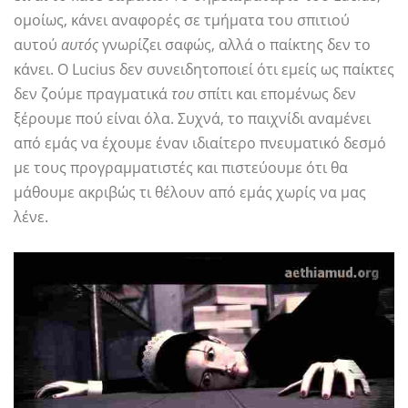
ομοίως, κάνει αναφορές σε τμήματα του σπιτιού
αυτού
αυτός
γνωρίζει σαφώς, αλλά ο παίκτης δεν το
κάνει. Ο Lucius δεν συνειδητοποιεί ότι εμείς ως παίκτες
δεν ζούμε πραγματικά
του
σπίτι και επομένως δεν
ξέρουμε πού είναι όλα. Συχνά, το παιχνίδι αναμένει
από εμάς να έχουμε έναν ιδιαίτερο πνευματικό δεσμό
με τους προγραμματιστές και πιστεύουμε ότι θα
μάθουμε ακριβώς τι θέλουν από εμάς χωρίς να μας
λένε.