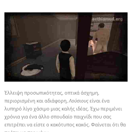
Έλλειψη προσωπικότητας, οπτικά άσχημη,
περιορισμένη και αδιάφορη,
Λούσιους
είναι ένα
λυπηρό λίγο χάσιμο μιας καλής ιδέας. Έχω περιμένει
χρόνια για ένα άλλο σπουδαίο παιχνίδι που σας
επιτρέπει να είστε ο κακότυπος κακός. Φαίνεται ότι θα