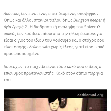
Λούσιους
δεν είναι ένας επιτηδευμένος υποψήφιος.
Όπως και άλλοι σπάνιοι τίτλοι, όπως
Dungeon Keeper
ή
Αγία Γραφή 2
, Η διαδραστική ανάληψη του Shiver
Ο
οιωνός
δεν κρύβεται πίσω από την ηθική δικαιολογία -
είσαι ο γιος του ίδιου του Λούσιφερ και ο στόχος σου
είναι σαφής - δολοφονία χωρίς έλεος, γιατί είσαι κακό
προσωποποιημένο.
Δυστυχώς, το παιχνίδι είναι τόσο κακό όσο ο ίδιος ο
επώνυμος πρωταγωνιστής. Κακό στον σάπιο πυρήνα
του.