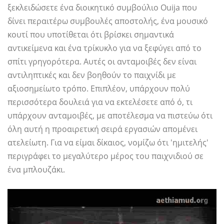
ξεκλειδώσετε ένα διοικητικό συμβούλιο Ouija που
δίνει περαιτέρω συμβουλές αποστολής, ένα μουσικό
κουτί που υποτίθεται ότι βρίσκει σημαντικά
αντικείμενα και ένα τρίκυκλο για να ξεφύγει από το
σπίτι γρηγορότερα. Αυτές οι ανταμοιβές δεν είναι
αντιληπτικές και δεν βοηθούν το παιχνίδι με
αξιοσημείωτο τρόπο. Επιπλέον, υπάρχουν πολύ
περισσότερα δουλειά για να εκτελέσετε από ό, τι
υπάρχουν ανταμοιβές, με αποτέλεσμα να πιστεύω ότι
όλη αυτή η προαιρετική σειρά εργασιών απομένει
ατελείωτη. Για να είμαι δίκαιος, νομίζω ότι 'ημιτελής'
περιγράφει το μεγαλύτερο μέρος του παιχνιδιού σε
ένα μπλουζάκι.