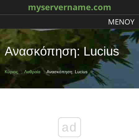
myservername.com
ΜΕΝΟΎ
Ανασκόπηση: Lucius
Κύριος
Λαθραία
Ανασκόπηση: Lucius
ad