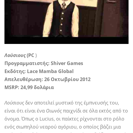
Λούσιους
(PC
)
Προγραμματιστής: Shiver Games
Εκδότης: Lace Mamba Global
Απελευθέρωση: 26 Οκτωβρίου 2012
MSRP: 24,99 δολάρια
Λούσιους
δεν αποτελεί μυστικό της έμπνευσής του,
είναι ότι είναι ένα
Οιωνός
παιχνίδι σε όλα εκτός από το
όνομα. Όπως ο Lucius, οι παίκτες ρίχνονται στο ρόλο
ενός σιωπηλού νεαρού αγόριου, ο οποίος βάζει μια