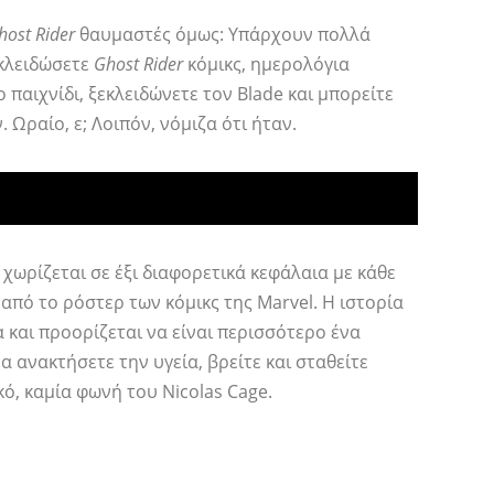
host Rider
θαυμαστές όμως: Υπάρχουν πολλά
εκλειδώσετε
Ghost Rider
κόμικς, ημερολόγια
 παιχνίδι, ξεκλειδώνετε τον Blade και μπορείτε
 Ωραίο, ε; Λοιπόν, νόμιζα ότι ήταν.
 χωρίζεται σε έξι διαφορετικά κεφάλαια με κάθε
από το ρόστερ των κόμικς της Marvel. Η ιστορία
α και προορίζεται να είναι περισσότερο ένα
να ανακτήσετε την υγεία, βρείτε και σταθείτε
κό, καμία φωνή του Nicolas Cage.