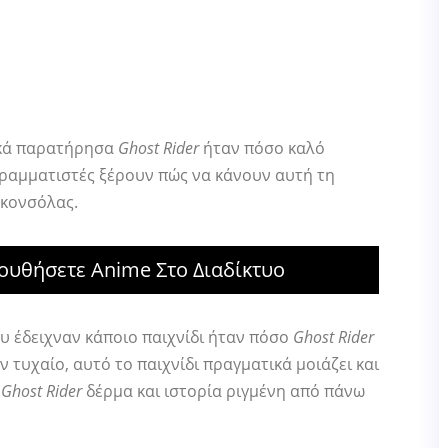
ικά παρατήρησα
Ghost Rider
ήταν πόσο καλό
γραμματιστές ξέρουν πώς να κάνουν αυτή τη
 κονσόλας.
ουθήσετε Anime Στο Διαδίκτυο
 έδειχναν κάποιο παιχνίδι ήταν πόσο
Ghost Rider
αν τυχαίο, αυτό το παιχνίδι πραγματικά μοιάζει και
α
Ghost Rider
δέρμα και ιστορία ριγμένη από πάνω