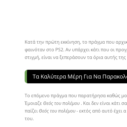
Κατά την πρώτη εκκίνηση, το πράγμα που αρχ
φαινόταν στο PS2. Αν υπάρχει κάτι που οι προ
στιγμή, είναι να ξεπεράσουν τα όρια αυτής της
Τα Καλύτερα Μέρη Για Να Παρακολ
Το επόμενο πράγμα που παρατήρησα καθώς μου
Έμοιαζε
Θεός του πολέμου
. Και δεν είναι κάτι σ
παίζει
Θεός του πολέμου -
εκτός από αυτό έχει 
του.