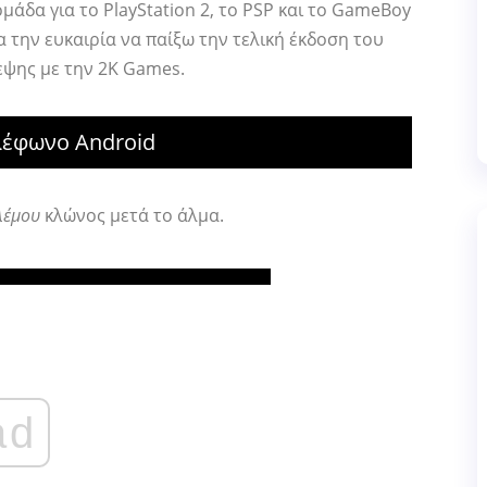
άδα για το PlayStation 2, το PSP και το GameBoy
α την ευκαιρία να παίξω την τελική έκδοση του
εψης με την 2K Games.
λέφωνο Android
λέμου
κλώνος μετά το άλμα.
ad