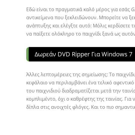
Εδώ είναι το πραγματικά καλό μέρος για εσάς
G
αντικείμενα που ξεκλειδώνουν. Μπορείτε να ξ
ανάπτυξης και ελέγξτε αυτό: Μόλις κερδίσετε το
να παίξετε ολόκληρο το παιχνίδι ξανά ως αυτόν.
Δωρεάν DVD Ripper Για Windows 7
Άλλες λεπτομέρειες της σημείωσης: Το παιχνίδι
κεφάλαιο να περιλαμβάνει ένα τελικό αφεντικό 
του παιχνιδιού διαδραματίζεται μετά την ταινί
κομπλιμέντο, όχι ο καθρέφτης της ταινίας. Για 
δίπλα στις ανοιχτές φλόγες. Και το πιο σημαντι