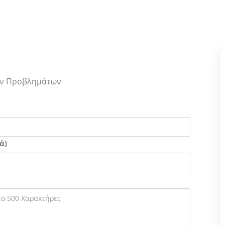
Των Προβλημάτων
ά)